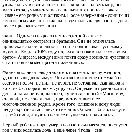
уникальным в своем роде, прославившись на весь мир, но
мало кто задумывается, какие испытания принесла такая
«слава» его родным и близким. После задержания «убийцы из
лесополосы» жизнь его жены разделилась на две части – до и
после признания его вины.
Фаина Одначева выросла в многодетной семье, с
одиннадцатью сестрами и братьями. Она не отличалась
привлекательной внешностью и не пользовалась успехом у
мужчин. Когда в 1963 году подруга познакомила ее со своим
братом Андреем, между ними почти сразу возникли чувства и
спустя полтора месяца они поженились.
Фаина вполне оправданно относила себя к числу женщин,
удачно вышедших замуж. Чикатило, в отличие от мужей ее
сестер и подруг, не пил, не курил, не устраивал скандалов и
во всем был образцовым супругом. Он даже исправно копил
деньги на машину и, наконец, купил желанный «Москвич»,
ставший, по словам сына, предметом зависти ее
многочисленной родни. Кроме того, близкие к дому люди
неоднократно отмечали, что именно Одначева была, по сути,
главой семьи, а муж во всем ее слушался и подчинялся.
Первый ребенок пары умер в возрасте 8-и месяцев, но спустя
год у них родилась дочь, а еще через 4 года – сын.