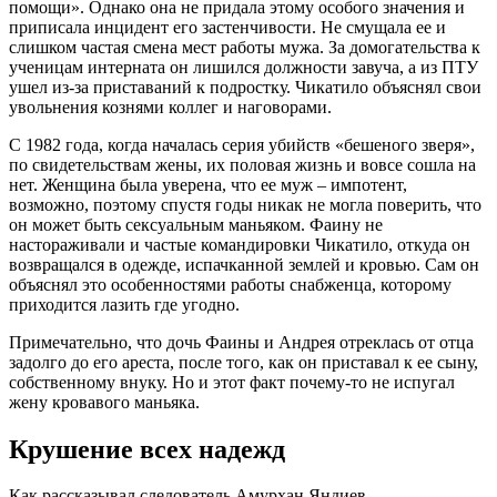
помощи». Однако она не придала этому особого значения и
приписала инцидент его застенчивости. Не смущала ее и
слишком частая смена мест работы мужа. За домогательства к
ученицам интерната он лишился должности завуча, а из ПТУ
ушел из-за приставаний к подростку. Чикатило объяснял свои
увольнения кознями коллег и наговорами.
С 1982 года, когда началась серия убийств «бешеного зверя»,
по свидетельствам жены, их половая жизнь и вовсе сошла на
нет. Женщина была уверена, что ее муж – импотент,
возможно, поэтому спустя годы никак не могла поверить, что
он может быть сексуальным маньяком. Фаину не
настораживали и частые командировки Чикатило, откуда он
возвращался в одежде, испачканной землей и кровью. Сам он
объяснял это особенностями работы снабженца, которому
приходится лазить где угодно.
Примечательно, что дочь Фаины и Андрея отреклась от отца
задолго до его ареста, после того, как он приставал к ее сыну,
собственному внуку. Но и этот факт почему-то не испугал
жену кровавого маньяка.
Крушение всех надежд
Как рассказывал следователь Амурхан Яндиев,