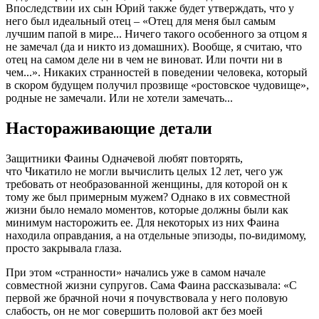
Впоследствии их сын Юрий также будет утверждать, что у
него был идеальный отец – «Отец для меня был самым
лучшим папой в мире... Ничего такого особенного за отцом я
не замечал (да и никто из домашних). Вообще, я считаю, что
отец на самом деле ни в чем не виноват. Или почти ни в
чем...». Никаких странностей в поведении человека, который
в скором будущем получил прозвище «ростовское чудовище»,
родные не замечали. Или не хотели замечать...
Настораживающие детали
Защитники Фаины Одначевой любят повторять,
что Чикатило не могли вычислить целых 12 лет, чего уж
требовать от необразованной женщины, для которой он к
тому же был примерным мужем? Однако в их совместной
жизни было немало моментов, которые должны были как
минимум насторожить ее. Для некоторых из них Фаина
находила оправдания, а на отдельные эпизоды, по-видимому,
просто закрывала глаза.
При этом «странности» начались уже в самом начале
совместной жизни супругов. Сама Фаина рассказывала: «С
первой же брачной ночи я почувствовала у него половую
слабость, он не мог совершить половой акт без моей