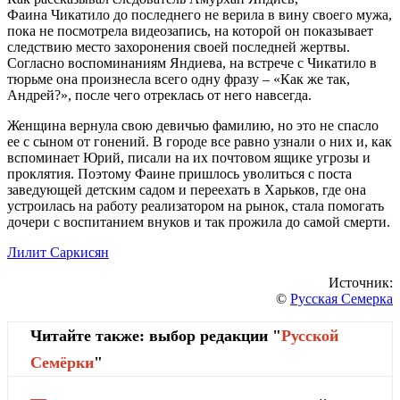
Фаина Чикатило до последнего не верила в вину своего мужа,
пока не посмотрела видеозапись, на которой он показывает
следствию место захоронения своей последней жертвы.
Согласно воспоминаниям Яндиева, на встрече с Чикатило в
тюрьме она произнесла всего одну фразу – «Как же так,
Андрей?», после чего отреклась от него навсегда.
Женщина вернула свою девичью фамилию, но это не спасло
ее с сыном от гонений. В городе все равно узнали о них и, как
вспоминает Юрий, писали на их почтовом ящике угрозы и
проклятия. Поэтому Фаине пришлось уволиться с поста
заведующей детским садом и переехать в Харьков, где она
устроилась на работу реализатором на рынок, стала помогать
дочери с воспитанием внуков и так прожила до самой смерти.
Лилит Саркисян
Источник:
©
Русская Семерка
Читайте также: выбор редакции "
Русской
Cемёрки
"