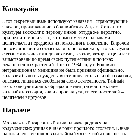
Кальяуайя
Этот секретный язык используют калавайя - странствующие
знахари, проживающие в боливийских Андах. Истоки их
культуры восходят к периоду инков, оттуда же, вероятно,
пришел и тайный язык, который вместе с навыками
целительства передается из поколения в поколение. Впрочем,
не все лингвисты согласны: вполне возможно, что кальяуайя
связан с амазонскими диалектами, лексику которых целители
заимствовали во время своих путешествий в поисках
лекарственных растений. Пока в 1984 году в Боливии
нетрадиционная медицина не была признана официально,
калавайя были вынуждены вести полулегальный образ жизни,
опасаясь лишиться свободы за свою деятельность. Тайный
язык кальяуайя жив в обрядах и медицинской практике
калавайя и сегодня, как и спрос на услуги его носителей –
целителей-виртуозов.
Парлаче
Молодежный жаргонный язык парлаче родился на
колумбийских улицах в 80-е годы прошлого столетия. Юные
наркодилеры использовали тайный язык, чтобы шифровать