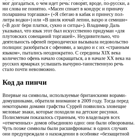
мог догадаться, о чем идет речь: говорят, вроде, по-русски, а
ни слова не понятно. «Масен спнает в кондурс и приначу
поларшина торгашки» («Я сбегаю в кабак и принесу пол-
литра водки») или «В шилк юхчай лепни, вахро и семиши»
(«В долг бери платки, сукно и ситцы»). Владимир Даль
указывал, что язык этот был искусственно придуман «для
плутовских совещаний торгашей». Неудивительно, что
деятельность офеней периодически вызывала недовольство
полиции: разобраться с офенями, а заодно и с их «странным
языком», пытались неоднократно. С середины XIX века
количество офень начало сокращаться, а в начале XX века на
русских ярмарках услышать вычурно-таинственную речь
стало почти невозможно.
Код да пинчи
Впервые на символы, используемые британскими ворами-
домушниками, обратили внимание в 2009 году. Тогда перед
некоторыми домами графства Суррей появились зловещие
меловые знаки, которые походили на детские рисунки.
Полисменам показалось странным, что владельцев всех
«отмеченных» домов объединяло одно: они были обворованы.
Чуть позже символы были расшифрованы: в одних случаях
они предупреждали о нахождении в особняке «беззащитной