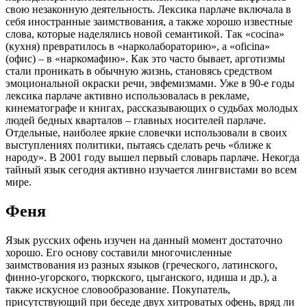
свою незаконную деятельность. Лексика парлаче включала в
себя иностранные заимствования, а также хорошо известные
слова, которые наделялись новой семантикой. Так «cocina»
(кухня) превратилось в «нарколабораторию», а «oficina»
(офис) – в «наркомафию». Как это часто бывает, арготизмы
стали проникать в обычную жизнь, становясь средством
эмоциональной окраски речи, эвфемизмами. Уже в 90-е годы
лексика парлаче активно использовалась в рекламе,
кинематографе и книгах, рассказывающих о судьбах молодых
людей бедных кварталов – главных носителей парлаче.
Отдельные, наиболее яркие словечки использовали в своих
выступлениях политики, пытаясь сделать речь «ближе к
народу». В 2001 году вышел первый словарь парлаче. Некогда
тайный язык сегодня активно изучается лингвистами во всем
мире.
Феня
Язык русских офень изучен на данный момент достаточно
хорошо. Его основу составили многочисленные
заимствования из разных языков (греческого, латинского,
финно-угорского, тюркского, цыганского, идиша и др.), а
также искусное словообразование. Покупатель,
присутствующий при беседе двух хитроватых офень, вряд ли