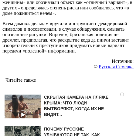
женщины» или обозначали объект как «отличный вариант», в
других - определялась степень риска или сообщалось, что «в
доме поживиться нечем».
Всем домовладельцам вручили инструкции с декодировкой
символов и посоветовали, в случае обнаружения, смывать
опознанные рисунки. Впрочем, британская полиция не
дремлет, предполагая, что раскрытие кода да пинчи заставит
изобретательных преступников придумать новый вариант
передачи «полезной» информации.
Источник:
©
Русская Семерка
Читайте также
i
СКРЫТАЯ КАМЕРА НА ПЛЯЖЕ
КРЫМА: ЧТО ЛЮДИ
ВЫТВОРЯЮТ, КОГДА ИХ НЕ
ВИДЯТ...
ПОЧЕМУ РУССКИЕ
УЛЫБАЮТСЯ НЕ ТАК, КАК