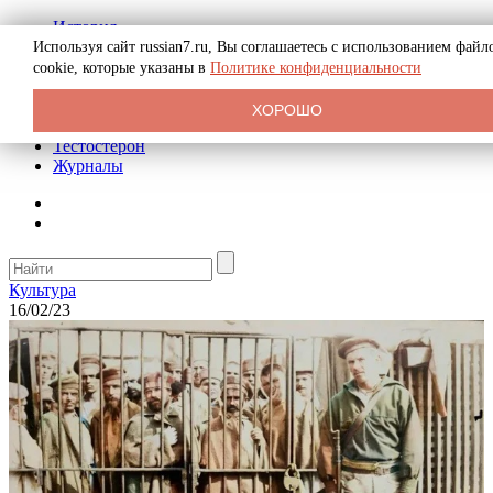
История
Биография
Используя сайт russian7.ru, Вы соглашаетесь с использованием файл
Криминал
cookie, которые указаны в
Политике конфиденциальности
Реклама на сайте
О сайте
ХОРОШО
Рекомендательные статьи
Тестостерон
Журналы
Культура
16/02/23