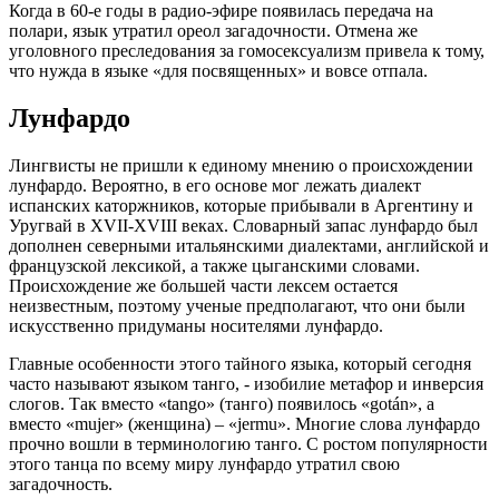
Когда в 60-е годы в радио-эфире появилась передача на
полари, язык утратил ореол загадочности. Отмена же
уголовного преследования за гомосексуализм привела к тому,
что нужда в языке «для посвященных» и вовсе отпала.
Лунфардо
Лингвисты не пришли к единому мнению о происхождении
лунфардо. Вероятно, в его основе мог лежать диалект
испанских каторжников, которые прибывали в Аргентину и
Уругвай в XVII-XVIII веках. Словарный запас лунфардо был
дополнен северными итальянскими диалектами, английской и
французской лексикой, а также цыганскими словами.
Происхождение же большей части лексем остается
неизвестным, поэтому ученые предполагают, что они были
искусственно придуманы носителями лунфардо.
Главные особенности этого тайного языка, который сегодня
часто называют языком танго, - изобилие метафор и инверсия
слогов. Так вместо «tango» (танго) появилось «gotán», а
вместо «mujer» (женщина) – «jermu». Многие слова лунфардо
прочно вошли в терминологию танго. С ростом популярности
этого танца по всему миру лунфардо утратил свою
загадочность.