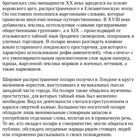
британских секс-меньшинств XX века зародился на основе
воровского арго, распространенного в Елизаветинскую эпоху.
Он постоянно пополнялся жаргонными словами, которые
привозили многочисленные путешественники. В XVIII веке
добавилась лексика, используемая «самыми презираемыми
общественными группами», а в XIX – происходящий от
итальянского тайный язык бродячих скоморохов, попрошаек и
уличных торговцев. В полари можно разглядеть влияние
кокни (старинного лондонского просторечия, для которого
характерно использование рифм-заменителей), «бэк-сленга» с
его умопомрачительным произнесением слов задом наперед,
идиша, жаргонной лексики моряков и военных летчиков, а
также наркоманов.
Широкое распространение полари получил в Лондоне в кругу
мальчиков-хористов, выступавших в музыкальных пьесах
западной части города. На полари также общались мужчины-
проститутки, для которых тайный язык был жизненно
необходим. Вид их деятельности считался преступлением и
карался смертной казнью. Большинство носителей полари
обладали лишь минимальным словарным запасом и
употребляли отдельные слова, вплетая их в привычную речь.
Те же, кто овладел полари в совершенстве, могли общаться на
публике, обсуждать неудачные наряды рядом стоящих людей
или откровенно рассказывать о своих похождениях.