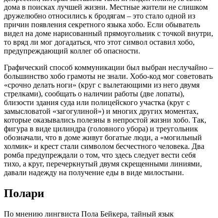
дома в поисках лучшей жизни. Местные жители не слишком
дружелюбно относились к бродягам – это стало одной из
причин появления секретного языка хобо. Если обыватель
видел на доме нарисованный прямоугольник с точкой внутри,
то вряд ли мог догадаться, что этот символ оставил хобо,
предупреждающий коллег об опасности.
Графический способ коммуникации был выбран неслучайно –
большинство хобо грамоты не знали. Хобо-код мог советовать
«срочно делать ноги» (круг с вылетающими из него двумя
стрелками), сообщать о наличии работы (две лопаты),
близости здания суда или полицейского участка (круг с
замысловатой «загогулиной») и многих других моментах,
которые оказывались полезны в непростой жизни хобо. Так,
фигура в виде цилиндра (головного убора) и треугольник
обозначали, что в доме живут богатые люди, а «могильный
холмик» и крест стали символом бесчестного человека. Два
ромба предупреждали о том, что здесь следует вести себя
тихо, а круг, перечеркнутый двумя скрещенными линиями,
давали надежду на получение еды в виде милостыни.
Полари
По мнению лингвиста Пола Бейкера, тайный язык