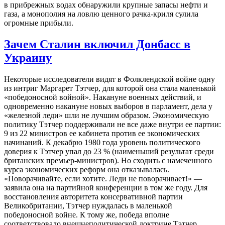
в прибрежных водах обнаружили крупные запасы нефти и
газа, а монополия на ловлю ценного рачка-криля сулила
огромные прибыли.
Зачем Сталин включил Донбасс в
Украину
Некоторые исследователи видят в Фолклендской войне одну
из интриг Маргарет Тэтчер, для которой она стала маленькой
«победоносной войной». Накануне военных действий, и
одновременно накануне новых выборов в парламент, дела у
«железной леди» шли не лучшим образом. Экономическую
политику Тэтчер поддерживали не все даже внутри ее партии:
9 из 22 министров ее кабинета против ее экономических
начинаний. К декабрю 1980 года уровень политического
доверия к Тэтчер упал до 23 % (наименьший результат среди
британских премьер-министров). Но сходить с намеченного
курса экономических реформ она отказывалась.
«Поворачивайте, если хотите. Леди не поворачивает!» —
заявила она на партийной конференции в том же году. Для
восстановления авторитета консервативной партии
Великобритании, Тэтчер нуждалась в маленькой
победоносной войне. К тому же, победа вполне
соответствовало внешнеполитической доктрине Тэтчер,