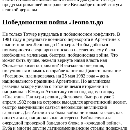
предусматривавшей возвращение Великобританией статуса
великой державы.
Победоносная война Леопольдо
Не только Тэтчер нуждалась в победоносном конфликте. В
1981 году в результате военного переворота в Аргентине к
власти пришел Леопольдо Галтьери. Чтобы добиться
популярности среди аргентинского населения, ему была
необходима маленькая, быстрая, победоносная война. Что
может быть лучше, нежели вернуть назад власть над
Фолклендскими островами? Изначально операция,
получившая в память о корабле капитана Джюэта название
«Росарио», планировалась на 25 мая 1982 года – день
национального праздника Аргентины. Но английская
разведка вскоре узнала о готовившемся вторжении и
направила в Южную Атлантику свою подводную лодку
«Спартан». Галтьери решил действовать быстро и уже 2
апреля 1982 года на островах высадился аргентинский десант,
быстро вынудивший сдаться небольшой английский
гарнизон. Для Англии эта была война не только за свои, как
они считали, национальные интересы. Война служила
очередной проверкой Западного блока в «холодной войне».
Куба и многие другие латиноамериканские страны подержали