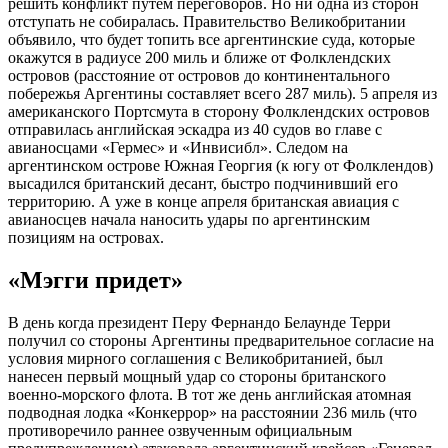
решить конфликт путем переговоров. Но ни одна из сторон
отступать не собиралась. Правительство Великобритании
объявило, что будет топить все аргентинские суда, которые
окажутся в радиусе 200 миль и ближе от Фолклендских
островов (расстояние от островов до континентального
побережья Аргентины составляет всего 287 миль). 5 апреля из
американского Портсмута в сторону Фолклендских островов
отправилась английская эскадра из 40 судов во главе с
авианосцами «Гермес» и «Инвисибл». Следом на
аргентинском острове Южная Георгия (к югу от Фолклендов)
высадился британский десант, быстро подчинивший его
территорию. А уже в конце апреля британская авиация с
авианосцев начала наносить удары по аргентинским
позициям на островах.
«Мэгги придет»
В день когда президент Перу Фернандо Белаунде Терри
получил со стороны Аргентины предварительное согласие на
условия мирного соглашения с Великобританией, был
нанесен первый мощный удар со стороны британского
военно-морского флота. В тот же день английская атомная
подводная лодка «Конкеррор» на расстоянии 236 миль (что
противоречило раннее озвученным официальным