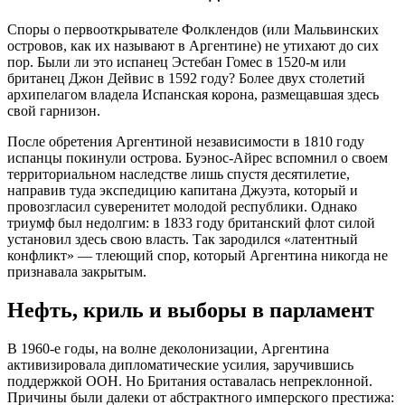
Споры о первооткрывателе Фолклендов (или Мальвинских
островов, как их называют в Аргентине) не утихают до сих
пор. Были ли это испанец Эстебан Гомес в 1520-м или
британец Джон Дейвис в 1592 году? Более двух столетий
архипелагом владела Испанская корона, размещавшая здесь
свой гарнизон.
После обретения Аргентиной независимости в 1810 году
испанцы покинули острова. Буэнос-Айрес вспомнил о своем
территориальном наследстве лишь спустя десятилетие,
направив туда экспедицию капитана Джуэта, который и
провозгласил суверенитет молодой республики. Однако
триумф был недолгим: в 1833 году британский флот силой
установил здесь свою власть. Так зародился «латентный
конфликт» — тлеющий спор, который Аргентина никогда не
признавала закрытым.
Нефть, криль и выборы в парламент
В 1960-е годы, на волне деколонизации, Аргентина
активизировала дипломатические усилия, заручившись
поддержкой ООН. Но Британия оставалась непреклонной.
Причины были далеки от абстрактного имперского престижа: