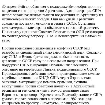
30 апреля Рейган объявляет о поддержке Великобритании и о
введении санкций против Аргентины. Администрация США
использовала различные рычаги воздействия на Аргентину их
латиноамериканских соседей. Они вынудили Аргентину
сократить поставки говядины и зерна в СССР. Остальные
южноамериканские страны объявили о своем нейтралитете.
На попытку принятие Советом Безопасности ООН резолюции
по фолкледскому вопросу США и Великобритания наложили
вето.
Против возможного включения в конфликт СССР был
разработан специальный англо-американский план. Согласно
ему США и Великобритания должны были оказывать
давление на СССР сразу по нескольким направлениям. При
поддержке США и Франции Израиль начал военную
операцию на территории Ливана, поддерживаемого СССР.
Провокационные действия начали проамериканские южные
корейцы в отношении КНДР. США через Израиль стал
оказывать материальную помощь Румынии, активно
выступавшей против советской политики в Афганистане,
расшатывая тем самым «изнутри» организацию стран
Варшавского договора. Кроме этого, Великобритании и США
удалось сорвать заключения в апреле-мае 1982 года ряда
контрактов по проекту «Газ-трубы», планировавшему