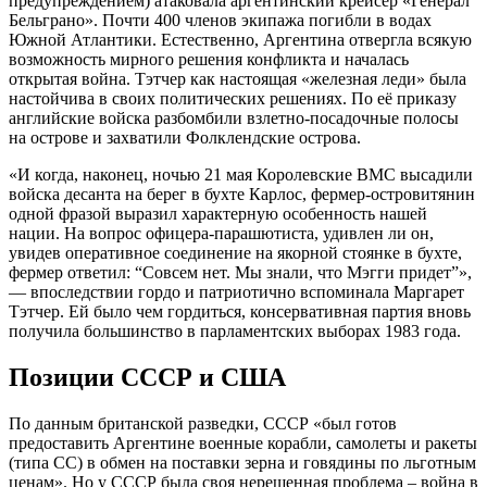
предупреждением) атаковала аргентинский крейсер «Генерал
Бельграно». Почти 400 членов экипажа погибли в водах
Южной Атлантики. Естественно, Аргентина отвергла всякую
возможность мирного решения конфликта и началась
открытая война. Тэтчер как настоящая «железная леди» была
настойчива в своих политических решениях. По её приказу
английские войска разбомбили взлетно-посадочные полосы
на острове и захватили Фолклендские острова.
«И когда, наконец, ночью 21 мая Королевские ВМС высадили
войска десанта на берег в бухте Карлос, фермер-островитянин
одной фразой выразил характерную особенность нашей
нации. На вопрос офицера-парашютиста, удивлен ли он,
увидев оперативное соединение на якорной стоянке в бухте,
фермер ответил: “Совсем нет. Мы знали, что Мэгги придет”»,
— впоследствии гордо и патриотично вспоминала Маргарет
Тэтчер. Ей было чем гордиться, консервативная партия вновь
получила большинство в парламентских выборах 1983 года.
Позиции СССР и США
По данным британской разведки, СССР «был готов
предоставить Аргентине военные корабли, самолеты и ракеты
(типа СС) в обмен на поставки зерна и говядины по льготным
ценам». Но у СССР была своя нерешенная проблема – война в