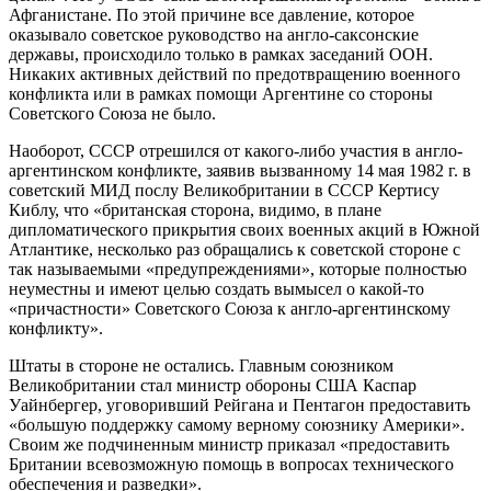
Афганистане. По этой причине все давление, которое
оказывало советское руководство на англо-саксонские
державы, происходило только в рамках заседаний ООН.
Никаких активных действий по предотвращению военного
конфликта или в рамках помощи Аргентине со стороны
Советского Союза не было.
Наоборот, СССР отрешился от какого-либо участия в англо-
аргентинском конфликте, заявив вызванному 14 мая 1982 г. в
советский МИД послу Великобритании в СССР Кертису
Киблу, что «британская сторона, видимо, в плане
дипломатического прикрытия своих военных акций в Южной
Атлантике, несколько раз обращались к советской стороне с
так называемыми «предупреждениями», которые полностью
неуместны и имеют целью создать вымысел о какой-то
«причастности» Советского Союза к англо-аргентинскому
конфликту».
Штаты в стороне не остались. Главным союзником
Великобритании стал министр обороны США Каспар
Уайнбергер, уговоривший Рейгана и Пентагон предоставить
«большую поддержку самому верному союзнику Америки».
Своим же подчиненным министр приказал «предоставить
Британии всевозможную помощь в вопросах технического
обеспечения и разведки».