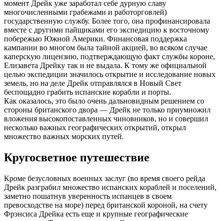
момент Дрейк уже заработал себе дурную славу
многочисленными грабежами и работорговлей)
государственную службу. Более того, она профинансировала
вместе с другими пайщиками его экспедицию к восточному
побережью Южной Америки. Финансовая поддержка
кампании во многом была тайной акцией, во всяком случае
каперскую лицензию, подтверждающую факт службы короне,
Елизавета Дрейку так и не выдала. К тому же официальной
целью экспедиции значилось открытие и исследование новых
земель, но на деле Дрейк отправлялся в Новый Свет
беспощадно грабить испанские корабли и порты.
Как оказалось, это было очень дальновидным решением со
стороны британского двора — Дрейк не только приумножил
вложения высокопоставленных чиновников, но и совершил
несколько важных географических открытий, открыл
множество важных морских путей.
Кругосветное путешествие
Кроме безусловных военных заслуг (во время своего рейда
Дрейк разграбил множество испанских кораблей и поселений,
заметно пошатнув уверенность испанцев в своем
превосходстве на море) перед британской короной, на счету
Фрэнсиса Дрейка есть еще и крупные географические