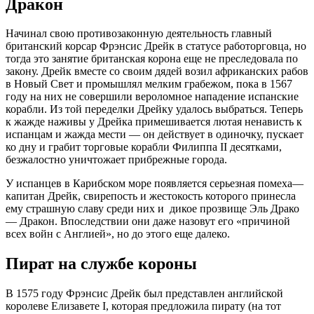
Дракон
Начинал свою противозаконную деятельность главный
британский корсар Фрэнсис Дрейк в статусе работорговца, но
тогда это занятие британская корона еще не преследовала по
закону. Дрейк вместе со своим дядей возил африканских рабов
в Новый Свет и промышлял мелким грабежом, пока в 1567
году на них не совершили вероломное нападение испанские
корабли. Из той переделки Дрейку удалось выбраться. Теперь
к жажде наживы у Дрейка примешивается лютая ненависть к
испанцам и жажда мести — он действует в одиночку, пускает
ко дну и грабит торговые корабли Филиппа II десятками,
безжалостно уничтожает прибрежные города.
У испанцев в Карибском море появляется серьезная помеха—
капитан Дрейк, свирепость и жестокость которого принесла
ему страшную славу среди них и дикое прозвище Эль Драко
— Дракон. Впоследствии они даже назовут его «причиной
всех войн с Англией», но до этого еще далеко.
Пират на службе короны
В 1575 году Фрэнсис Дрейк был представлен английской
королеве Елизавете I, которая предложила пирату (на тот