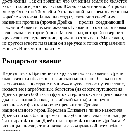
достижения. Так он выяснил, что Огненная земля не является,
как считалось раньше, частью Южного континента. И пройдя
между Огненной Землей и Антарктидой на своем знаменитом
корабле «Золотая Лань», навсегда увековечил своей имя в
названии пролива (пролив Дрейка — пролив, соединяющий
Тихий и Атлантический океаны). Кроме того он стал вторым
человеком в истории (после Магеллана), который совершил
кругосветное путешествие, причем в отличие от Магеллана,
из кругосветного плавания он вернулся к точке отправления
живым. И несметно богатым.
Рыцарское звание
Вернувшись в Британию из кругосветного плавания, Дрейк
был всячески обласкан английской королевой. Слава о нем
расползалась по стране и миру— кругосветное путешествие,
несметные награбленные богатства (из своего путешествия
Дрейк привез 600 тысяч фунтов стерлингов, что превышало в
два раза годовой доход английской казны) и пощечина
испанскому флоту и короне превратили Дрейка в
национального героя. Королева Елизавета лично навестила
Дрейка на корабле и прямо на палубе произвела его в рыцари.
Так пират Фрэнсис Дрейк стал сэром Фрэнсисом Дрейком. А
испанцы впоследствии назвали его «причиной всех войн с