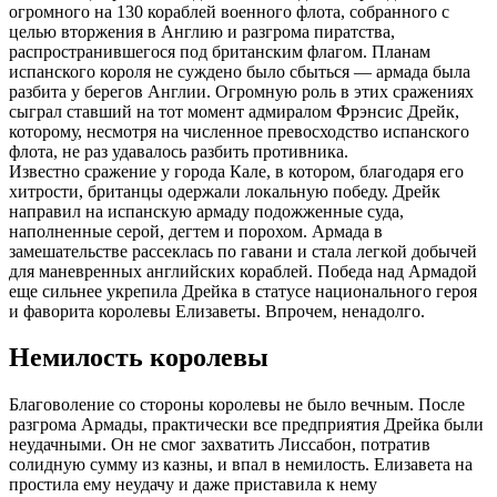
огромного на 130 кораблей военного флота, собранного с
целью вторжения в Англию и разгрома пиратства,
распространившегося под британским флагом. Планам
испанского короля не суждено было сбыться — армада была
разбита у берегов Англии. Огромную роль в этих сражениях
сыграл ставший на тот момент адмиралом Фрэнсис Дрейк,
которому, несмотря на численное превосходство испанского
флота, не раз удавалось разбить противника.
Известно сражение у города Кале, в котором, благодаря его
хитрости, британцы одержали локальную победу. Дрейк
направил на испанскую армаду подожженные суда,
наполненные серой, дегтем и порохом. Армада в
замешательстве рассеклась по гавани и стала легкой добычей
для маневренных английских кораблей. Победа над Армадой
еще сильнее укрепила Дрейка в статусе национального героя
и фаворита королевы Елизаветы. Впрочем, ненадолго.
Немилость королевы
Благоволение со стороны королевы не было вечным. После
разгрома Армады, практически все предприятия Дрейка были
неудачными. Он не смог захватить Лиссабон, потратив
солидную сумму из казны, и впал в немилость. Елизавета на
простила ему неудачу и даже приставила к нему