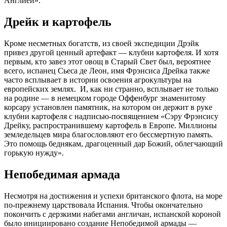
Англией».
Дрейк и картофель
Кроме несметных богатств, из своей экспедиции Дрэйк
привез другой ценный артефакт — клубни картофеля. И хотя
первым, кто завез этот овощ в Старый Свет был, вероятнее
всего, испанец Сьеса де Леон, имя Фрэнсиса Дрейка также
часто всплывает в истории освоения агрокультуры на
европейских землях. И, как ни странно, всплывает не только
на родине — в немецком городе Оффенбург знаменитому
корсару установлен памятник, на котором он держит в руке
клубни картофеля с надписью-посвящением «Сэру Фрэнсису
Дрейку, распространившему картофель в Европе. Миллионы
земледельцев мира благословляют его бессмертную память.
Это помощь беднякам, драгоценный дар Божий, облегчающий
горькую нужду».
Непобедимая армада
Несмотря на достижения и успехи британского флота, на море
по-прежнему царствовала Испания. Чтобы окончательно
покончить с дерзкими набегами англичан, испанской короной
было инициировано создание Непобедимой армады —