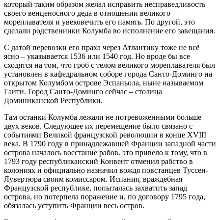
который таким образом желал исправить несправедливость
своего венценосного деда в отношении великого
мореплавателя и увековечить его память. По другой, это
сделали родственники Колумба во исполнение его завещания.
С датой перевозки его праха через Атлантику тоже не всё
ясно – указывается 1536 или 1540 год. Но вроде бы все
сходятся на том, что гроб с телом великого мореплавателя был
установлен в кафедральном соборе города Санто-Доминго на
открытом Колумбом острове Эспаньола, ныне называемом
Гаити. Город Санто-Доминго сейчас – столица
Доминиканской Республики.
Там останки Колумба лежали не потревоженными больше
двух веков. Следующее их перемещение было связано с
событиями Великой французской революции в конце XVIII
века. В 1790 году в принадлежавшей Франции западной части
острова началось восстание рабов. это привело к тому, что в
1793 году республиканский Конвент отменил рабство в
колониях и официально назначил вождя повстанцев Туссен-
Лувертюра своим комиссаром. Испания, враждебная
Французской республике, попыталась захватить запад
острова, но потерпела поражение и, по договору 1795 года,
обязалась уступить Франции весь остров.