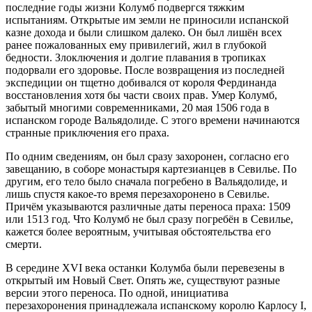
последние годы жизни Колумб подвергся тяжким
испытаниям. Открытые им земли не приносили испанской
казне дохода и были слишком далеко. Он был лишён всех
ранее пожалованных ему привилегий, жил в глубокой
бедности. Злоключения и долгие плавания в тропиках
подорвали его здоровье. После возвращения из последней
экспедиции он тщетно добивался от короля Фердинанда
восстановления хотя бы части своих прав. Умер Колумб,
забытый многими современниками, 20 мая 1506 года в
испанском городе Вальядолиде. С этого времени начинаются
странные приключения его праха.
По одним сведениям, он был сразу захоронен, согласно его
завещанию, в соборе монастыря картезианцев в Севилье. По
другим, его тело было сначала погребено в Вальядолиде, и
лишь спустя какое-то время перезахоронено в Севилье.
Причём указываются различные даты переноса праха: 1509
или 1513 год. Что Колумб не был сразу погребён в Севилье,
кажется более вероятным, учитывая обстоятельства его
смерти.
В середине XVI века останки Колумба были перевезены в
открытый им Новый Свет. Опять же, существуют разные
версии этого переноса. По одной, инициатива
перезахоронения принадлежала испанскому королю Карлосу I,