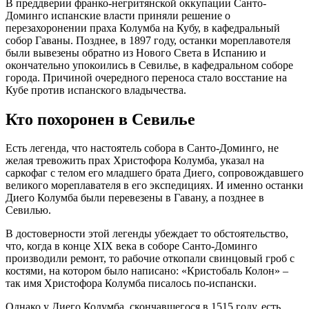
В преддверии франко-негритянской оккупации Санто-
Доминго испанские власти приняли решение о
перезахоронении праха Колумба на Кубу, в кафедральный
собор Гаваны. Позднее, в 1897 году, останки мореплавотеля
были вывезены обратно из Нового Света в Испанию и
окончательно упокоились в Севилье, в кафедральном соборе
города. Причиной очередного переноса стало восстание на
Кубе против испанского владычества.
Кто похоронен в Севилье
Есть легенда, что настоятель собора в Санто-Доминго, не
желая тревожить прах Христофора Колумба, указал на
саркофаг с телом его младшего брата Диего, сопровождавшего
великого мореплавателя в его экспедициях. И именно останки
Диего Колумба были перевезены в Гавану, а позднее в
Севилью.
В достоверности этой легенды убеждает то обстоятельство,
что, когда в конце XIX века в соборе Санто-Доминго
производили ремонт, то рабочие откопали свинцовый гроб с
костями, на котором было написано: «Кристобаль Колон» –
так имя Христофора Колумба писалось по-испански.
Однако у Диего Колумба, скончавшегося в 1515 году, есть