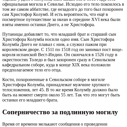
официальная могила в Севилье. Исходно его тело покоилось в
том же самом аббатстве, где незадолго до того был похоронен
сам Христофор Колумб. И есть вероятность, что ещё в
посмертное путешествие за океан в середине XVI века были
взяты именно останки Диего, а не Христофора.
Путаницы добавляет то, что младший брат и старший сын
Христофора Колумба носили одно имя. Сын Христофора
Колумба Диего не плавал с ним, а служил пажом при
королевском дворе. С 1511 по 1518 год он занимал пост вице-
короля испанской Вест-Индии. Он скончался в 1526 году в
окрестностях Толедо и был захоронен сразу в Севильском
кафедральном соборе, куда в конце XIX века положили
предполагаемое тело его отца.
Кости, похороненные в Севильском соборе в могиле
Христофора Колумба, принадлежат мужчине хрупкого
телосложения, лет 45. В то же время Колумбу должно было
быть на момент смерти около 55 лет. Так что это могут быть
останки его младшего брата.
Соперничество за подлинную могилу
Время от времени мелькают сообщения о проведении