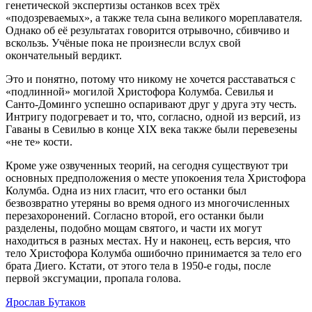
генетической экспертизы останков всех трёх
«подозреваемых», а также тела сына великого мореплавателя.
Однако об её результатах говорится отрывочно, сбивчиво и
вскользь. Учёные пока не произнесли вслух свой
окончательный вердикт.
Это и понятно, потому что никому не хочется расставаться с
«подлинной» могилой Христофора Колумба. Севилья и
Санто-Доминго успешно оспаривают друг у друга эту честь.
Интригу подогревает и то, что, согласно, одной из версий, из
Гаваны в Севилью в конце XIX века также были перевезены
«не те» кости.
Кроме уже озвученных теорий, на сегодня существуют три
основных предположения о месте упокоения тела Христофора
Колумба. Одна из них гласит, что его останки был
безвозвратно утеряны во время одного из многочисленных
перезахоронений. Согласно второй, его останки были
разделены, подобно мощам святого, и части их могут
находиться в разных местах. Ну и наконец, есть версия, что
тело Христофора Колумба ошибочно принимается за тело его
брата Диего. Кстати, от этого тела в 1950-е годы, после
первой эксгумации, пропала голова.
Ярослав Бутаков