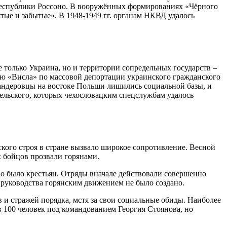
республики Россоно. В вооружённых формированиях «Чёрного
тые и забытые». В 1948-1949 гг. органам НКВД удалось
только Украина, но и территории сопредельных государств –
ию «Висла» по массовой депортации украинского гражданского
бандеровцы на востоке Польши лишились социальной базы, и
льского, которых чехословацким спецслужбам удалось
кого строя в стране вызвало широкое сопротивление. Весной
х бойцов прозвали горянами.
о было крестьян. Отряды вначале действовали совершенно
 руководства горянским движением не было создано.
 и стражей порядка, мстя за свои социальные обиды. Наиболее
 100 человек под командованием Георгия Стоянова, но