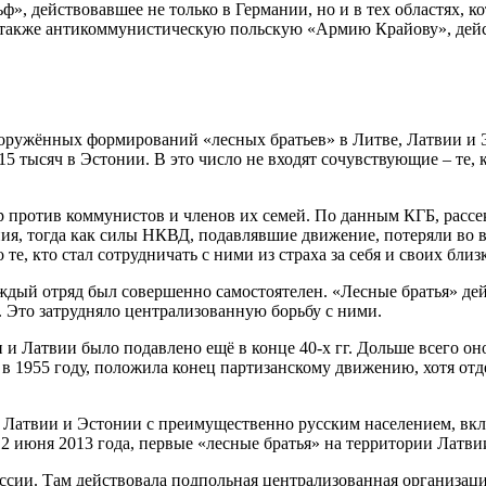
, действовавшее не только в Германии, но и в тех областях, к
а также антикоммунистическую польскую «Армию Крайову», дей
оружённых формирований «лесных братьев» в Литве, Латвии и Э
15 тысяч в Эстонии. В это число не входят сочувствующие – те,
против коммунистов и членов их семей. По данным КГБ, рассек
ния, тогда как силы НКВД, подавлявшие движение, потеряли во 
 те, кто стал сотрудничать с ними из страха за себя и своих близ
ждый отряд был совершенно самостоятелен. «Лесные братья» де
 Это затрудняло централизованную борьбу с ними.
и Латвии было подавлено ещё в конце 40-х гг. Дольше всего о
 1955 году, положила конец партизанскому движению, хотя отд
ны Латвии и Эстонии с преимущественно русским населением, в
12 июня 2013 года, первые «лесные братья» на территории Латв
уссии. Там действовала подпольная централизованная организац