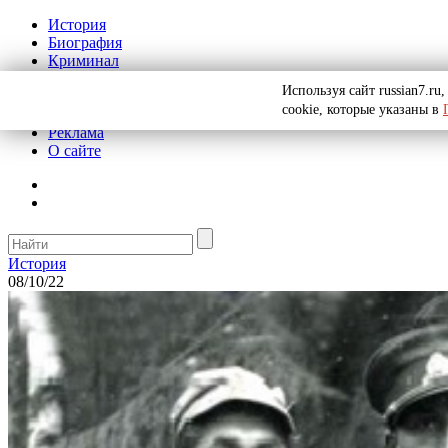
История
Биография
Криминал
СССР
Используя сайт russian7.r
Тайны
cookie, которые указаны в
Рекомендации
Реклама
О сайте
История
08/10/22