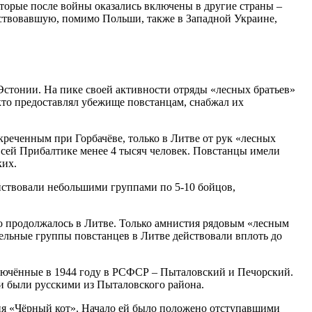
оторые после войны оказались включены в другие страны –
ствовавшую, помимо Польши, также в Западной Украине,
стонии. На пике своей активности отряды «лесных братьев»
 кто предоставлял убежище повстанцам, снабжал их
реченным при Горбачёве, только в Литве от рук «лесных
всей Прибалтике менее 4 тысяч человек. Повстанцы имели
ких.
йствовали небольшими группами по 5-10 бойцов,
но продолжалось в Литве. Только амнистия рядовым «лесным
ельные группы повстанцев в Литве действовали вплоть до
ключённые в 1944 году в РСФСР – Пыталовский и Печорский.
ии были русскими из Пыталовского района.
ия «Чёрный кот». Начало ей было положено отступавшими