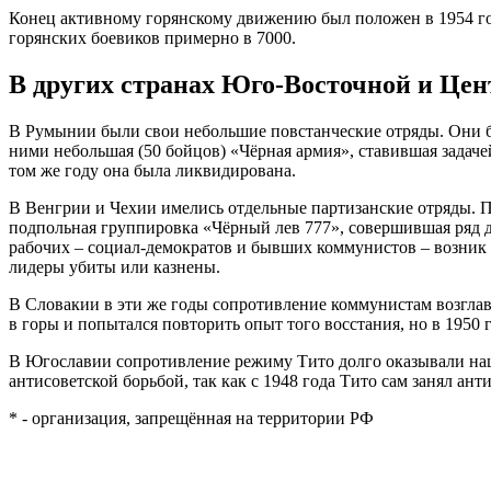
Конец активному горянскому движению был положен в 1954 го
горянских боевиков примерно в 7000.
В других странах Юго-Восточной и Це
В Румынии были свои небольшие повстанческие отряды. Они баз
ними небольшая (50 бойцов) «Чёрная армия», ставившая задаче
том же году она была ликвидирована.
В Венгрии и Чехии имелись отдельные партизанские отряды. П
подпольная группировка «Чёрный лев 777», совершившая ряд ди
рабочих – социал-демократов и бывших коммунистов – возник 
лидеры убиты или казнены.
В Словакии в эти же годы сопротивление коммунистам возгла
в горы и попытался повторить опыт того восстания, но в 1950
В Югославии сопротивление режиму Тито долго оказывали нац
антисоветской борьбой, так как с 1948 года Тито сам занял ан
* - организация, запрещённая на территории РФ