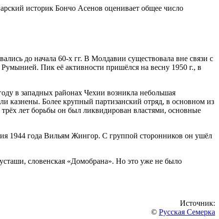
гарский историк Бончо Асенов оценивает общее число
лись до начала 60-х гг. В Молдавии существовала вне связи с
Румынией. Пик её активности пришёлся на весну 1950 г., в
году в западных районах Чехии возникла небольшая
ли казнены. Более крупный партизанский отряд, в основном из
 трёх лет борьбы он был ликвидирован властями, основные
ия 1944 года Вильям Жингор. С группой сторонников он ушёл
усташи, словенская «Домобрана». Но это уже не было
Источник:
©
Русская Семерка