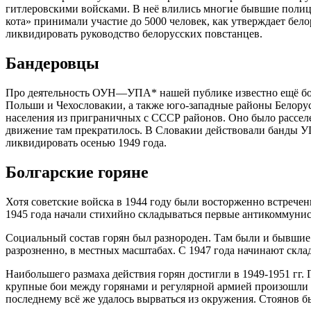
гитлеровскими войсками. В неё влились многие бывшие полиц
кота» принимали участие до 5000 человек, как утверждает бел
ликвидировать руководство белорусских повстанцев.
Бандеровцы
Про деятельность ОУН—УПА* нашей публике известно ещё больш
Польши и Чехословакии, а также юго-западные районы Белору
населения из приграничных с СССР районов. Оно было расселе
движение там прекратилось. В Словакии действовали банды У
ликвидировать осенью 1949 года.
Болгарские горяне
Хотя советские войска в 1944 году были восторженно встрече
1945 года начали стихийно складываться первые антикоммунис
Социальный состав горян был разнороден. Там были и бывшие
разрозненно, в местных масштабах. С 1947 года начинают скл
Наибольшего размаха действия горян достигли в 1949-1951 гг.
крупные бои между горянами и регулярной армией произошли в
последнему всё же удалось вырваться из окружения. Стоянов б