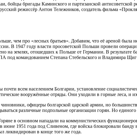
аи, бойцы бригады Каминского и партизанской антисоветской 
орусский режиссёр Антон Тележников, создатель фильма «Прокля
е, чем про «лесных братьев». Добавим, что её ареной была не 
ссии. В 1947 году власти просоветской Польши провели операц
но на землях, отошедших к Польше от Германии. В результате 
ПА под командованием Степана Стебельского и Владимира Щиге
ны почти всем населением Болгарии, установление социалистичес
тические вооружённые отряды. Они уходили в горные леса, и и
 чиновники, офицеры болгарской царской армии, но большинств
адываться различные подпольные организации горян. Но единого
 Горяне в основном нападали на коммунистических функционеров
 июне 1951 года под Сливеном, где войска блокировали банду в
ыл ликвидирован в конце того же года.