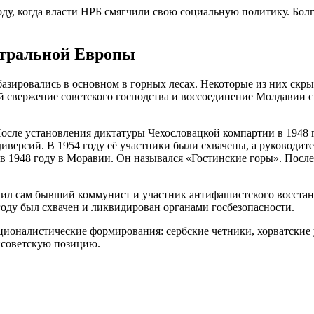
ду, когда власти НРБ смягчили свою социальную политику. Бол
нтральной Европы
ировались в основном в горных лесах. Некоторые из них скрыва
й свержение советского господства и воссоединение Молдавии с 
осле установления диктатуры Чехословацкой компартии в 1948 
версий. В 1954 году её участники были схвачены, а руководите
в 1948 году в Моравии. Он назывался «Гостинские горы». После
вил сам бывший коммунист и участник антифашистского восстан
 году был схвачен и ликвидирован органами госбезопасности.
ионалистические формирования: сербские четники, хорватские 
тисоветскую позицию.