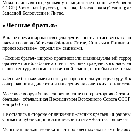
Можно лишь вкратце упомянуть нацистское подполье «Вервольф»
СССР (Восточная Пруссия), Польша, Чехословакия (Судеты); 
Западной Белоруссии и Литве.
«Лесные братья»
В наше время широко освещена деятельность антисоветских во
насчитывали до 30 тысяч бойцов в Литве, 20 тысяч в Латвии и 
продовольствием, служил им связными.
«Лесные братья» широко практиковали индивидуальный террор 
братьев» погибло более 25 тысяч человек гражданского населе
свою агентуру в органах советской власти, и это были не только
«Лесные братья» имели сетевую горизонтальную структуру. Ка
совершавшими диверсии и нападения на советских активистов.
Массовое вооружённое сопротивление на территориях Эстонии 
братьям», объявленная Президиумом Верховного Совета СССР в
конца 60-х гг.
Не остались в стороне от движения «лесных братьев» и райо
Согласно публикации в латвийской газете «Вести сегодня» от 
Меньше широкая публика знает про «лесных братьев» в Белор