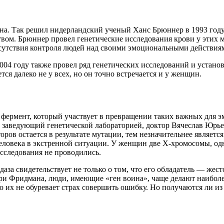
а. Так решил нидерландский ученый Ханс Брюннер в 1993 году.
ом. Брюннер провел генетические исследования крови у этих м
утствия контроля людей над своими эмоциональными действиями
4 году также провел ряд генетических исследований и установ
ся далеко не у всех, но он точно встречается и у женщин.
фермент, который участвует в превращении таких важных для э
, заведующий генетической лабораторией, доктор Вячеслав Юрье
оров остается в результате мутации, тем незначительнее являет
еловека в экстренной ситуации. У женщин две Х-хромосомы, одн
 исследования не проводились.
даза свидетельствует не только о том, что его обладатель — же
 Фридмана, люди, имеющие «ген воина», чаще делают наиболее
о их не обуревает страх совершить ошибку. Но получаются ли и