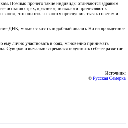
оникам. Помимо прочего такие индивиды отличаются здравым
ые испытав страх, краснеют, психологи причисляют к
тывают», что они отказываются прислушиваться к советам и
ние ДНК, можно заказать подобный анализ. Но на врожденное
о ему лично участвовать в боях, мгновенно принимать
а. Суворов изначально стремился подчинить себе ее развитие
Источник:
©
Русская Семерка