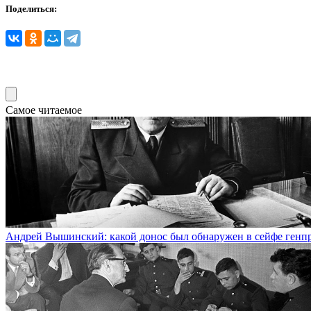
Поделиться:
Самое читаемое
Андрей Вышинский: какой донос был обнаружен в сейфе генп