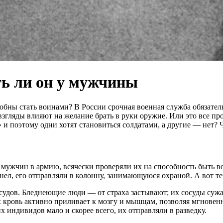
ть ли он у мужчины
бны стать воинами? В России срочная военная служба обязатель
 взгляды влияют на желание брать в руки оружие. Или это все 
 и поэтому одни хотят становиться солдатами, а другие — нет? 
 мужчин в армию, всячески проверяли их на способность быть 
ел, его отправляли в колонну, занимающуюся охраной. А вот тех
судов. Бледнеющие люди — от страха застывают; их сосуды сужа
кровь активно приливает к мозгу и мышцам, позволяя мгновенно
х индивидов мало и скорее всего, их отправляли в разведку.