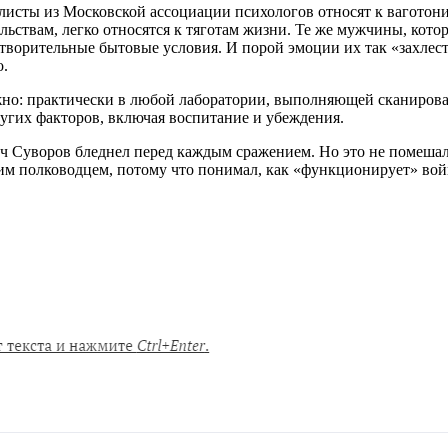
иалисты из Московской ассоциации психологов относят к вагот
ствам, легко относятся к тяготам жизни. Те же мужчины, котор
етворительные бытовые условия. И порой эмоции их так «захлес
о.
но: практически в любой лаборатории, выполняющей сканирова
ругих факторов, включая воспитание и убеждения.
ч Суворов бледнел перед каждым сражением. Но это не помешал
им полководцем, потому что понимал, как «функционирует» войн