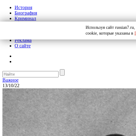
История
Биография
Криминал
СССР
Используя сайт russian7.r
Тайны
cookie, которые указаны в
Рекомендации
Реклама
О сайте
Важное
13/10/22