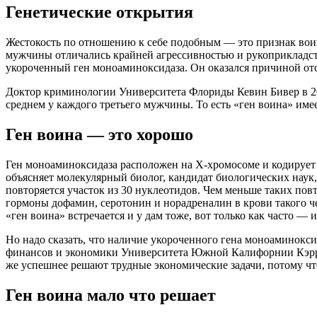
Генетические открытия
Жестокость по отношению к себе подобным — это признак воин
мужчины отличались крайней агрессивностью и рукоприкладств
укороченный ген моноаминоксидаза. Он оказался причиной отс
Доктор криминологии Университета Флориды Кевин Бивер в 200
среднем у каждого третьего мужчины. То есть «ген воина» имеет
Ген воина — это хорошо
Ген моноаминоксидаза расположен на Х-хромосоме и кодирует 
объясняет молекулярный биолог, кандидат биологических наук
повторяется участок из 30 нуклеотидов. Чем меньше таких повт
гормоны дофамин, серотонин и норадреналин в крови такого ч
«ген воина» встречается и у дам тоже, вот только как часто —
Но надо сказать, что наличие укороченного гена моноаминокси
финансов и экономики Университета Южной Калифорнии Кэрри
же успешнее решают трудные экономические задачи, потому чт
Ген воина мало что решает