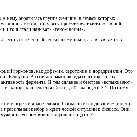
 К нему обратилась группа женщин, в семьях которых
ужчин и заметил, что у всех присутствует мутировавший,
. Его и стали называть «геном воина».
ил, что укороченный ген моноаминоксидаза выявляется в
моций гормонов, как дофамин, серотонин и норадреналин. Это
вич Белоусов. В гене моноаминоксидаза несколько раз
ся активность фермента. И тем сильнее и быстрее «вспыхивают»
а из которых передается ей отца, обладающего XY. Поэтому
стокий и агрессивный человек. Согласно исследованиям доцента
 правильный выбор в критической ситуации в бизнесе. Они
з мужчин с «геном воина» хорошие солдаты?