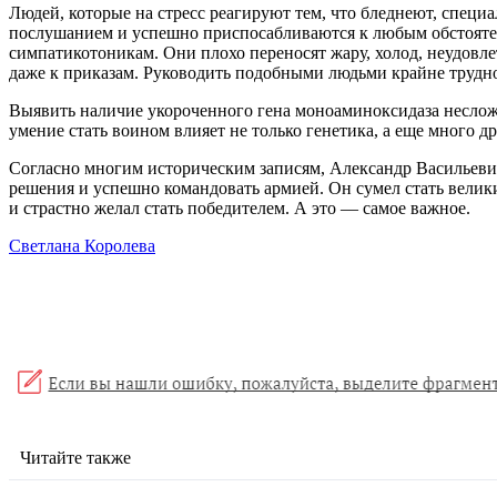
Людей, которые на стресс реагируют тем, что бледнеют, спец
послушанием и успешно приспосабливаются к любым обстоятель
симпатикотоникам. Они плохо переносят жару, холод, неудовл
даже к приказам. Руководить подобными людьми крайне трудн
Выявить наличие укороченного гена моноаминоксидаза неслож
умение стать воином влияет не только генетика, а еще много д
Согласно многим историческим записям, Александр Васильеви
решения и успешно командовать армией. Он сумел стать велик
и страстно желал стать победителем. А это — самое важное.
Светлана Королева
Читайте также