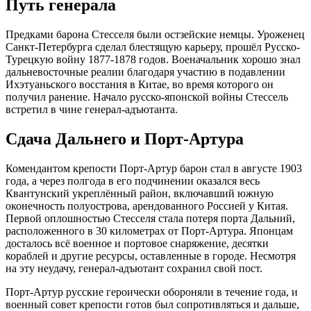
Путь генерала
Предками барона Стесселя были остзейские немцы. Уроженец
Санкт-Петербурга сделал блестящую карьеру, прошёл Русско-
Турецкую войну 1877-1878 годов. Военачальник хорошо знал
дальневосточные реалии благодаря участию в подавлении
Ихэтуаньского восстания в Китае, во время которого он
получил ранение. Начало русско-японской войны Стессель
встретил в чине генерал-адъютанта.
Сдача Дальнего и Порт-Артура
Комендантом крепости Порт-Артур барон стал в августе 1903
года, а через полгода в его подчинении оказался весь
Квантунский укреплённый район, включавший южную
оконечность полуострова, арендованного Россией у Китая.
Первой оплошностью Стесселя стала потеря порта Дальний,
расположенного в 30 километрах от Порт-Артура. Японцам
досталось всё военное и портовое снаряжение, десятки
кораблей и другие ресурсы, оставленные в городе. Несмотря
на эту неудачу, генерал-адъютант сохранил свой пост.
Порт-Артур русские героически обороняли в течение года, и
военный совет крепости готов был сопротивляться и дальше,