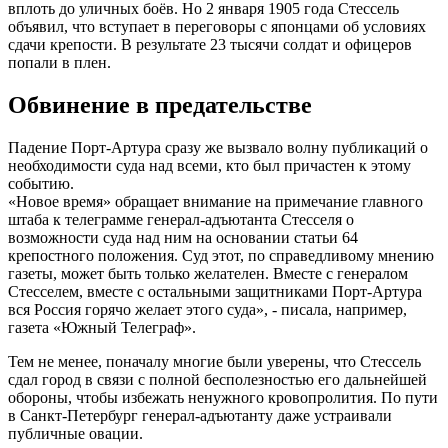
вплоть до уличных боёв. Но 2 января 1905 года Стессель
объявил, что вступает в переговоры с японцами об условиях
сдачи крепости. В результате 23 тысячи солдат и офицеров
попали в плен.
Обвинение в предательстве
Падение Порт-Артура сразу же вызвало волну публикаций о
необходимости суда над всеми, кто был причастен к этому
событию.
«Новое время» обращает внимание на примечание главного
штаба к телеграмме генерал-адъютанта Стесселя о
возможности суда над ним на основании статьи 64
крепостного положения. Суд этот, по справедливому мнению
газеты, может быть только желателен. Вместе с генералом
Стесселем, вместе с остальными защитниками Порт-Артура
вся Россия горячо желает этого суда», - писала, например,
газета «Южный Телеграф».
Тем не менее, поначалу многие были уверены, что Стессель
сдал город в связи с полной бесполезностью его дальнейшей
обороны, чтобы избежать ненужного кровопролития. По пути
в Санкт-Петербург генерал-адъютанту даже устраивали
публичные овации.