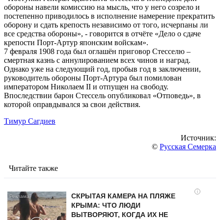
обороны навели комиссию на мысль, что у него созрело и
постепенно приводилось в исполнение намерение прекратить
оборону и сдать крепость независимо от того, исчерпаны ли
все средства обороны», - говорится в отчёте «Дело о сдаче
крепости Порт-Артур японским войскам».
7 февраля 1908 года был оглашён приговор Стесселю –
смертная казнь с аннулированием всех чинов и наград.
Однако уже на следующий год, пробыв год в заключении,
руководитель обороны Порт-Артура был помилован
императором Николаем II и отпущен на свободу.
Впоследствии барон Стессель опубликовал «Отповедь», в
которой оправдывался за свои действия.
Тимур Сагдиев
Источник:
©
Русская Семерка
Читайте также
i
СКРЫТАЯ КАМЕРА НА ПЛЯЖЕ
КРЫМА: ЧТО ЛЮДИ
ВЫТВОРЯЮТ, КОГДА ИХ НЕ