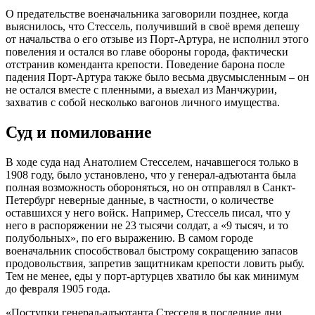
О предательстве военачальника заговорили позднее, когда
выяснилось, что Стессель, получивший в своё время депешу
от начальства о его отзыве из Порт-Артура, не исполнил этого
повеления и остался во главе обороны города, фактически
отстранив коменданта крепости. Поведение барона после
падения Порт-Артура также было весьма двусмысленным – он
не остался вместе с пленными, а выехал из Манчжурии,
захватив с собой несколько вагонов личного имущества.
Суд и помилование
В ходе суда над Анатолием Стесселем, начавшегося только в
1908 году, было установлено, что у генерал-адъютанта была
полная возможность обороняться, но он отправлял в Санкт-
Петербург неверные данные, в частности, о количестве
оставшихся у него войск. Например, Стессель писал, что у
него в распоряжении не 23 тысячи солдат, а «9 тысяч, и то
полубольных», по его выражению. В самом городе
военачальник способствовал быстрому сокращению запасов
продовольствия, запретив защитникам крепости ловить рыбу.
Тем не менее, еды у порт-артурцев хватило бы как минимум
до февраля 1905 года.
«Поступки генерал-адъютанта Стесселя в последние дни