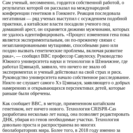
Сам ученый, несомненно, гордится собственной работой, о
результатах которой он рассказал на международной
конференции генетиков в Гонконге. Реакция последовала
негативная — ряд ученых выступил с осуждением подобной
практики, а китайские власти посадили ученого под
домашний арест, он охраняется дюжими мужчинами, которых
не удалось идентифицировать. «Процесс изменения гена пока
является экспериментальным, он по-прежнему связан с
незапланированными мутациями, способными рано или
поздно вызвать генетические проблемы, включая развитие
рака», — сообщил ВВС профессор Савулеску. Руководство
Южного университета науки и технологии в Шэньчжэне, где
работал Цзянькуй, заявило, что ничего не знало об
экспериментах и ученый действовал на свой страх и риск.
Руководство университета начало собственное расследование.
Никто не слушает самого Хэ Цзянькуя, заявляющего о добрых
намерениях и открывающихся перспективах детей, которые
раньше были обречены.
Как сообщает ВВС, в методе, примененном китайским
генетиком, нет ничего нового. Технология CRISPR-Cas
разработана несколько лет назад, она позволяет редактировать
ДНК, убирая из генов необходимые участки. Технология
довольно проста и распространена во многих
биолабораториях мира. Более того, в 2018 году именно за