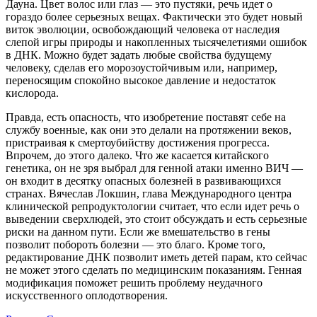
Дауна. Цвет волос или глаз — это пустяки, речь идет о
гораздо более серьезных вещах. Фактически это будет новый
виток эволюции, освобождающий человека от наследия
слепой игры природы и накопленных тысячелетиями ошибок
в ДНК. Можно будет задать любые свойства будущему
человеку, сделав его морозоустойчивым или, например,
переносящим спокойно высокое давление и недостаток
кислорода.
Правда, есть опасность, что изобретение поставят себе на
службу военные, как они это делали на протяжении веков,
пристраивая к смертоубийству достижения прогресса.
Впрочем, до этого далеко. Что же касается китайского
генетика, он не зря выбрал для генной атаки именно ВИЧ —
он входит в десятку опасных болезней в развивающихся
странах. Вячеслав Локшин, глава Международного центра
клинической репродуктологии считает, что если идет речь о
выведении сверхлюдей, это стоит обсуждать и есть серьезные
риски на данном пути. Если же вмешательство в гены
позволит побороть болезни — это благо. Кроме того,
редактирование ДНК позволит иметь детей парам, кто сейчас
не может этого сделать по медицинским показаниям. Генная
модификация поможет решить проблему неудачного
искусственного оплодотворения.