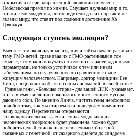
открытия в сфере направленной эволюции получена
Нобелевская премия по химии. Смущает научный мир и то,
что ни сами младенцы, ни их родители до сих пор так и не
явлены миру, что ставит под сомнения достижение Хэ
Цзянькуя.
Следующая ступень эволюции?
Вместе с тем околонаучные издания и сайты начали развивать
тему ГМО-детей, сравнивая их с ГМО-растениями в том
смысле, что можно получать потомство с заранее заданными
параметрами, не только устойчивое к тем или иным
заболеваниям, но и улучшенное по сравнению с ныне
живущим человечеством. Например, доктор медицины Бен
Линч, специалист в области генных аномалий, в своей книге
«Грязные гены. «Большая стирка» для вашей ДНК» указывает,
что за время эволюции накопилось много генного мусора,
дающего сбои. По мнению Линча, чистить гены необходимо
подобно тому, как мы стираем или подвергаем химчистке
нашу одежду. Перспективы открываются
головокружительные — если генная модификация
человеческих эмбрионов будет узаконена, можно будет
побороть целый список ныне неизлечимых болезней,
связанных с генетикой, от сахарного диабета до синдрома