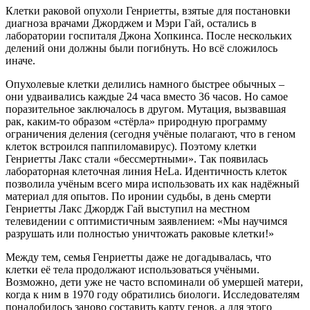
Клетки раковой опухоли Генриетты, взятые для постановки
диагноза врачами Джорджем и Мэри Гай, остались в
лаборатории госпиталя Джона Хопкинса. После нескольких
делений они должны были погибнуть. Но всё сложилось
иначе.
Опухолевые клетки делились намного быстрее обычных –
они удваивались каждые 24 часа вместо 36 часов. Но самое
поразительное заключалось в другом. Мутация, вызвавшая
рак, каким-то образом «стёрла» природную программу
ограничения деления (сегодня учёные полагают, что в геном
клеток встроился паппиломавирус). Поэтому клетки
Генриетты Лакс стали «бессмертными». Так появилась
лабораторная клеточная линия HeLa. Идентичность клеток
позволила учёным всего мира использовать их как надёжный
материал для опытов. По иронии судьбы, в день смерти
Генриетты Лакс Джордж Гай выступил на местном
телевидении с оптимистичным заявлением: «Мы научимся
разрушать или полностью уничтожать раковые клетки!»
Между тем, семья Генриетты даже не догадывалась, что
клетки её тела продолжают использоваться учёными.
Возможно, дети уже не часто вспоминали об умершей матери,
когда к ним в 1970 году обратились биологи. Исследователям
понадобилось заново составить карту генов, а для этого