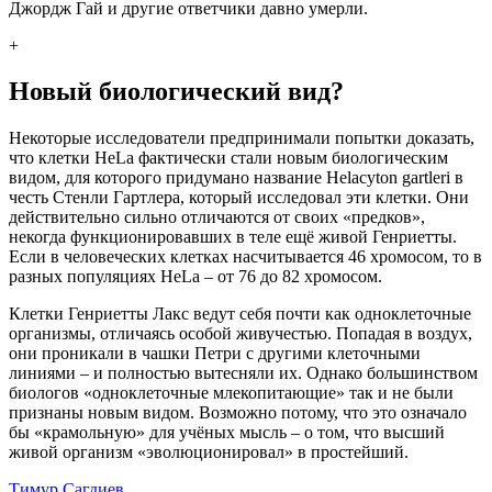
Джордж Гай и другие ответчики давно умерли.
+
Новый биологический вид?
Некоторые исследователи предпринимали попытки доказать,
что клетки HeLa фактически стали новым биологическим
видом, для которого придумано название Helacyton gartleri в
честь Стенли Гартлера, который исследовал эти клетки. Они
действительно сильно отличаются от своих «предков»,
некогда функционировавших в теле ещё живой Генриетты.
Если в человеческих клетках насчитывается 46 хромосом, то в
разных популяциях HeLa – от 76 до 82 хромосом.
Клетки Генриетты Лакс ведут себя почти как одноклеточные
организмы, отличаясь особой живучестью. Попадая в воздух,
они проникали в чашки Петри с другими клеточными
линиями – и полностью вытесняли их. Однако большинством
биологов «одноклеточные млекопитающие» так и не были
признаны новым видом. Возможно потому, что это означало
бы «крамольную» для учёных мысль – о том, что высший
живой организм «эволюционировал» в простейший.
Тимур Сагдиев