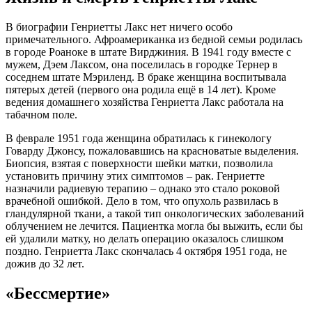
В биографии Генриетты Лакс нет ничего особо
примечательного. Афроамериканка из бедной семьи родилась
в городе Роаноке в штате Вирджиния. В 1941 году вместе с
мужем, Дэем Лаксом, она поселилась в городке Тернер в
соседнем штате Мэриленд. В браке женщина воспитывала
пятерых детей (первого она родила ещё в 14 лет). Кроме
ведения домашнего хозяйства Генриетта Лакс работала на
табачном поле.
В феврале 1951 года женщина обратилась к гинекологу
Говарду Джонсу, пожаловавшись на красноватые выделения.
Биопсия, взятая с поверхности шейки матки, позволила
установить причину этих симптомов – рак. Генриетте
назначили радиевую терапию – однако это стало роковой
врачебной ошибкой. Дело в том, что опухоль развилась в
гландулярной ткани, а такой тип онкологических заболеваний
облучением не лечится. Пациентка могла бы выжить, если бы
ей удалили матку, но делать операцию оказалось слишком
поздно. Генриетта Лакс скончалась 4 октября 1951 года, не
дожив до 32 лет.
«Бессмертие»