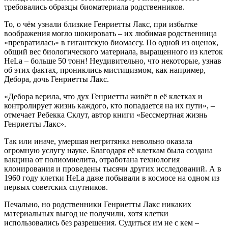
требовались образцы биоматериала родственников.
То, о чём узнали близкие Генриетты Лакс, при избытке
воображения могло шокировать – их любимая родственница
«превратилась» в гигантскую биомассу. По одной из оценок,
общий вес биологического материала, выращенного из клеток
HeLa – больше 50 тонн! Неудивительно, что некоторые, узнав
об этих фактах, прониклись мистицизмом, как например,
Дебора, дочь Генриетты Лакс.
«Дебора верила, что дух Генриетты живёт в её клетках и
контролирует жизнь каждого, кто попадается на их пути», –
отмечает Ребекка Склут, автор книги «Бессмертная жизнь
Генриетты Лакс».
Так или иначе, умершая негритянка невольно оказала
огромную услугу науке. Благодаря её клеткам была создана
вакцина от полиомиелита, отработана технология
клонирования и проведены тысячи других исследований. А в
1960 году клетки HeLa даже побывали в космосе на одном из
первых советских спутников.
Печально, но родственники Генриетты Лакс никаких
материальных выгод не получили, хотя клетки
использовались без разрешения. Судиться им не с кем –