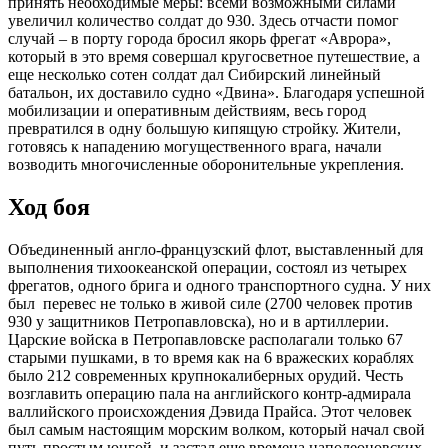
принять необходимые меры: всеми возможными силами
увеличил количество солдат до 930. Здесь отчасти помог
случай – в порту города бросил якорь фрегат «Аврора»,
который в это время совершал кругосветное путешествие, а
еще несколько сотен солдат дал Сибирский линейный
батальон, их доставило судно «Двина». Благодаря успешной
мобилизации и оперативным действиям, весь город
превратился в одну большую кипящую стройку. Жители,
готовясь к нападению могущественного врага, начали
возводить многочисленные оборонительные укрепления.
Ход боя
Объединенный англо-французский флот, выставленный для
выполнения тихоокеанской операции, состоял из четырех
фрегатов, одного брига и одного транспортного судна. У них
был перевес не только в живой силе (2700 человек против
930 у защитников Петропавловска), но и в артиллерии.
Царские войска в Петропавловске располагали только 67
старыми пушками, в то время как на 6 вражеских кораблях
было 212 современных крупнокалиберных орудий. Честь
возглавить операцию пала на английского контр-адмирала
валлийского происхождения Дэвида Прайса. Этот человек
был самым настоящим морским волком, который начал свой
путь простым юнгой, и застал еще времена наполеоновских