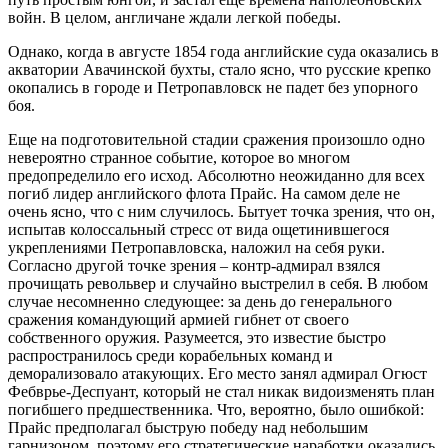
войн. В целом, англичане ждали легкой победы.
Однако, когда в августе 1854 года английские суда оказались в
акватории Авачинской бухты, стало ясно, что русские крепко
окопались в городе и Петропавловск не падет без упорного
боя.
Еще на подготовительной стадии сражения произошло одно
невероятно странное событие, которое во многом
предопределило его исход. Абсолютно неожиданно для всех
погиб лидер английского флота Прайс. На самом деле не
очень ясно, что с ним случилось. Бытует точка зрения, что он,
испытав колоссальный стресс от вида ощетинившегося
укреплениями Петропавловска, наложил на себя руки.
Согласно другой точке зрения – контр-адмирал взялся
прочищать револьвер и случайно выстрелил в себя. В любом
случае несомненно следующее: за день до генерального
сражения командующий армией гибнет от своего
собственного оружия. Разумеется, это известие быстро
распространилось среди корабельных команд и
деморализовало атакующих. Его место занял адмирал Огюст
Фебврье-Деспуант, который не стал никак видоизменять план
погибшего предшественника. Что, вероятно, было ошибкой:
Прайс предполагал быструю победу над небольшим
гарнизоном, поэтому его стратегические наработки оказались