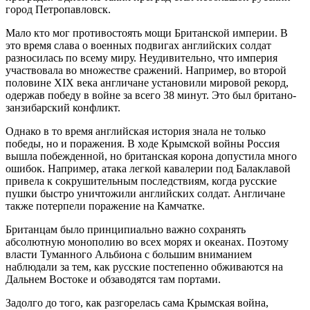
город Петропавловск.
Мало кто мог противостоять мощи Британской империи. В
это время слава о военных подвигах английских солдат
разносилась по всему миру. Неудивительно, что империя
участвовала во множестве сражений. Например, во второй
половине XIX века англичане установили мировой рекорд,
одержав победу в войне за всего 38 минут. Это был британо-
занзибарский конфликт.
Однако в то время английская история знала не только
победы, но и поражения. В ходе Крымской войны Россия
вышла побежденной, но британская корона допустила много
ошибок. Например, атака легкой кавалерии под Балаклавой
привела к сокрушительным последствиям, когда русские
пушки быстро уничтожили английских солдат. Англичане
также потерпели поражение на Камчатке.
Британцам было принципиально важно сохранять
абсолютную монополию во всех морях и океанах. Поэтому
власти Туманного Альбиона с большим вниманием
наблюдали за тем, как русские постепенно обживаются на
Дальнем Востоке и обзаводятся там портами.
Задолго до того, как разгорелась сама Крымская война,