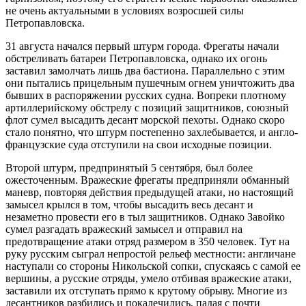
не очень актуальными в условиях возросшей силы
Петропавловска.
31 августа начался первый штурм города. Фрегаты начали
обстреливать батареи Петропавловска, однако их огонь
заставил замолчать лишь два бастиона. Параллельно с этим
они пытались прицельным пушечным огнем уничтожить два
бывших в распоряжении русских судна. Вопреки плотному
артиллерийскому обстрелу с позиций защитников, союзный
флот сумел высадить десант морской пехоты. Однако скоро
стало понятно, что штурм постепенно захлебывается, и англо-
французские суда отступили на свои исходные позиции.
Второй штурм, предпринятый 5 сентября, был более
ожесточенным. Вражеские фрегаты предприняли обманный
маневр, повторяя действия предыдущей атаки, но настоящий
замысел крылся в том, чтобы высадить весь десант и
незаметно провести его в тыл защитников. Однако Завойко
сумел разгадать вражеский замысел и отправил на
предотвращение атаки отряд размером в 350 человек. Тут на
руку русским сыграл непростой рельеф местности: англичане
наступали со стороны Никольской сопки, спускаясь с самой ее
вершины, а русские отряды, умело отбивая вражеские атаки,
заставили их отступать прямо к крутому обрыву. Многие из
десантников разбились и покалечились, падая с почти