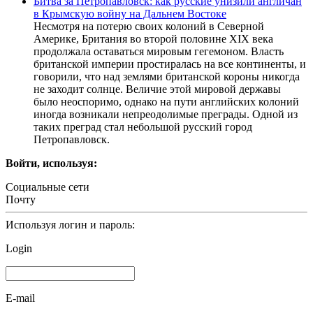
Битва за Петропавловск: как русские унизили англичан
в Крымскую войну на Дальнем Востоке
Несмотря на потерю своих колоний в Северной
Америке, Британия во второй половине XIX века
продолжала оставаться мировым гегемоном. Власть
британской империи простиралась на все континенты, и
говорили, что над землями британской короны никогда
не заходит солнце. Величие этой мировой державы
было неоспоримо, однако на пути английских колоний
иногда возникали непреодолимые преграды. Одной из
таких преград стал небольшой русский город
Петропавловск.
Войти, используя:
Социальные сети
Почту
Используя логин и пароль:
Login
E-mail