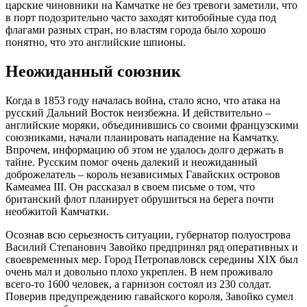
царские чиновники на Камчатке не без тревоги заметили, что
в порт подозрительно часто заходят китобойные суда под
флагами разных стран, но властям города было хорошо
понятно, что это английские шпионы.
Неожиданный союзник
Когда в 1853 году началась война, стало ясно, что атака на
русский Дальний Восток неизбежна. И действительно –
английские моряки, объединившись со своими французскими
союзниками, начали планировать нападение на Камчатку.
Впрочем, информацию об этом не удалось долго держать в
тайне. Русским помог очень далекий и неожиданный
доброжелатель – король независимых Гавайских островов
Камеамеа III. Он рассказал в своем письме о том, что
британский флот планирует обрушиться на берега почти
необжитой Камчатки.
Осознав всю серьезность ситуации, губернатор полуострова
Василий Степанович Завойко предпринял ряд оперативных и
своевременных мер. Город Петропавловск середины XIX был
очень мал и довольно плохо укреплен. В нем проживало
всего-то 1600 человек, а гарнизон состоял из 230 солдат.
Поверив предупреждению гавайского короля, Завойко сумел