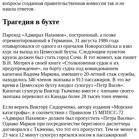
вопросы созданная правительственная комиссия так и не
нашла ответов.
Трагедия в бухте
Пароход «Адмирал Нахимов», построенный, а позже
отремонтированный в Германии, 31 августа 1986 года
отшвартовался от одного из причалов Новороссийска и взял
курс на выход из Цемесской бухты. Следующим пунктом
круиза должен был стать город Сочи. В тот момент, как пишет
В.Н. Мотрич в своей книге «Столкновения судов и их
предупреждение», на борту судна под командованием
капитана Вадима Маркова, имевшего 20-летний стаж службы,
находилось 346 членов экипажа и 913 пассажиров. В это же
время в Цемесскую бухту входил сухогруз «Петр Васев».
Капитан сухогруза Виктор Ткаченко вместе с членами своего
экипажа перевозил из Канады более 28 тысяч тонн ячменя.
Если верить Виктору Сидорченко, автору издания «Морские
катастрофы», в соответствии с Правилом 15 МППСС-72
«Адмирал Нахимов» должен был пропустить «Петра Васева».
Однако Марков при посредничестве берегового диспетчера
договорился с Ткаченко, что тот его пропустит. Тем не менее в
23 часа 12 минут сухогруз врезался носом в пассажирский