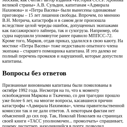
великой страны» А.В. Сульдин, капитанам «Адмирала
Нахимова» и «Петра Васева» были вынесены одинаковые
приговоры – 15 лет лишения свободы. Впрочем, по мнению
В.Н. Мотрича, катастрофа и в самом деле произошла
вследствие целой череды ошибок, допущенных экипажами
как пассажирского лайнера, так и сухогруза. Например, оба
судна нарушили упомянутое ранее правило МППСС-72.
Кроме того, Марков, отдав приказ, удалился в свою каюту. На
мостике «Петра Васева» тоже недоставало опытного члена
экипажа – старшего помощника капитана. И это далеко не
полный перечень промахов и нарушений, которые допустили
капитаны.
Вопросы без ответов
Признанные виновными капитаны были помилованы в
октябре 1992 года. Несмотря на то, что к моменту
освобождения Маркова и Ткаченко, со дня трагедии прошло
уже более 6 лет, на многие вопросы, касавшиеся причин
катастрофы «Адмирала Нахимова», члены правительственной
комиссии так и не дали ответов. А некоторым фактам нет
объяснений до сих пор. Так, Николай Николаев на страницах
своей книги «ТАСС уполномочен... промолчать» спрашивает,
почему диспетчер, находившийся в порту, позволил