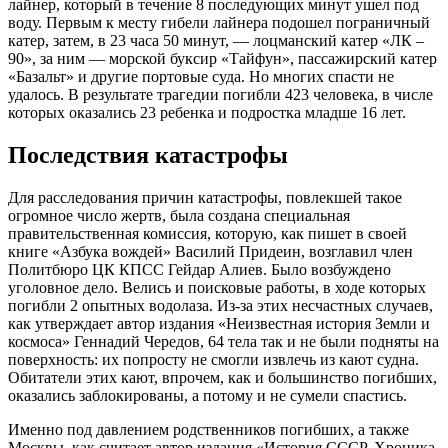
лайнер, который в течение 8 последующих минут ушел под
воду. Первым к месту гибели лайнера подошел пограничный
катер, затем, в 23 часа 50 минут, — лоцманский катер «ЛК –
90», за ним — морской буксир «Тайфун», пассажирский катер
«Базальт» и другие портовые суда. Но многих спасти не
удалось. В результате трагедии погибли 423 человека, в числе
которых оказались 23 ребенка и подростка младше 16 лет.
Последствия катастрофы
Для расследования причин катастрофы, повлекшей такое
огромное число жертв, была создана специальная
правительственная комиссия, которую, как пишет в своей
книге «Азбука вождей» Василий Придеин, возглавил член
Политбюро ЦК КПСС Гейдар Алиев. Было возбуждено
уголовное дело. Велись и поисковые работы, в ходе которых
погибли 2 опытных водолаза. Из-за этих несчастных случаев,
как утверждает автор издания «Неизвестная история Земли и
космоса» Геннадий Чередов, 64 тела так и не были подняты на
поверхность: их попросту не смогли извлечь из кают судна.
Обитатели этих кают, впрочем, как и большинство погибших,
оказались заблокированы, а потому и не сумели спастись.
Именно под давлением родственников погибших, а также
Москвы, как считает автор издания «История СССР. Хроника