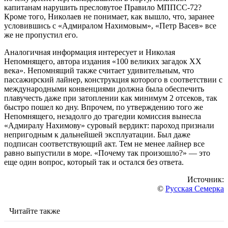
капитанам нарушить пресловутое Правило МППСС-72?
Кроме того, Николаев не понимает, как вышло, что, заранее
условившись с «Адмиралом Нахимовым», «Петр Васев» все
же не пропустил его.
Аналогичная информация интересует и Николая
Непомнящего, автора издания «100 великих загадок ХХ
века». Непомнящий также считает удивительным, что
пассажирский лайнер, конструкция которого в соответствии с
международными конвенциями должна была обеспечить
плавучесть даже при затоплении как минимум 2 отсеков, так
быстро пошел ко дну. Впрочем, по утверждению того же
Непомнящего, незадолго до трагедии комиссия вынесла
«Адмиралу Нахимову» суровый вердикт: пароход признали
непригодным к дальнейшей эксплуатации. Был даже
подписан соответствующий акт. Тем не менее лайнер все
равно выпустили в море. «Почему так произошло?» — это
еще один вопрос, который так и остался без ответа.
Источник:
©
Русская Семерка
Читайте также