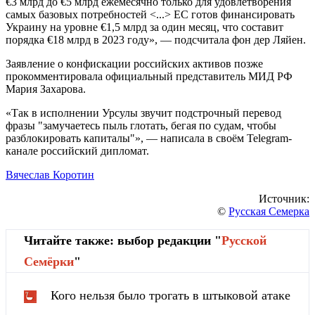
€3 млрд до €5 млрд ежемесячно только для удовлетворения
самых базовых потребностей <...> ЕС готов финансировать
Украину на уровне €1,5 млрд за один месяц, что составит
порядка €18 млрд в 2023 году», — подсчитала фон дер Ляйен.
Заявление о конфискации российских активов позже
прокомментировала официальный представитель МИД РФ
Мария Захарова.
«Так в исполнении Урсулы звучит подстрочный перевод
фразы "замучаетесь пыль глотать, бегая по судам, чтобы
разблокировать капиталы"», — написала в своём Telegram-
канале российский дипломат.
Вячеслав Коротин
Источник:
©
Русская Семерка
Читайте также: выбор редакции "
Русской
Cемёрки
"
Кого нельзя было трогать в штыковой атаке