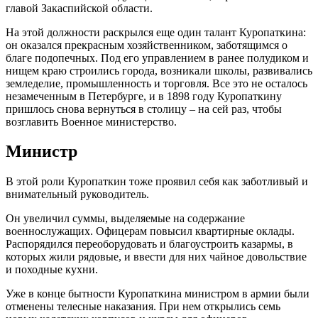
главой Закаспийской области.
На этой должности раскрылся еще один талант Куропаткина:
он оказался прекрасным хозяйственником, заботящимся о
благе подопечных. Под его управлением в ранее полудиком и
нищем краю строились города, возникали школы, развивались
земледелие, промышленность и торговля. Все это не осталось
незамеченным в Петербурге, и в 1898 году Куропаткину
пришлось снова вернуться в столицу – на сей раз, чтобы
возглавить Военное министерство.
Министр
В этой роли Куропаткин тоже проявил себя как заботливый и
внимательный руководитель.
Он увеличил суммы, выделяемые на содержание
военнослужащих. Офицерам повысил квартирные оклады.
Распорядился переоборудовать и благоустроить казармы, в
которых жили рядовые, и ввести для них чайное довольствие
и походные кухни.
Уже в конце бытности Куропаткина министром в армии были
отменены телесные наказания. При нем открылись семь