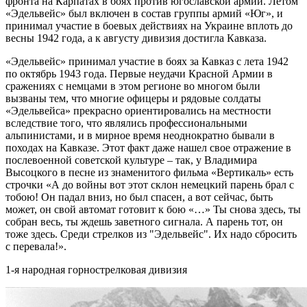
фронта на Карпатах в боях против югославской армии. Летом
«Эдельвейс» был включен в состав группы армий «Юг», и
принимал участие в боевых действиях на Украине вплоть до
весны 1942 года, а к августу дивизия достигла Кавказа.
«Эдельвейс» принимал участие в боях за Кавказ с лета 1942
по октябрь 1943 года. Первые неудачи Красной Армии в
сражениях с немцами в этом регионе во многом были
вызваны тем, что многие офицеры и рядовые солдаты
«Эдельвейса» прекрасно ориентировались на местности
вследствие того, что являлись профессиональными
альпинистами, и в мирное время неоднократно бывали в
походах на Кавказе. Этот факт даже нашел свое отражение в
послевоенной советской культуре – так, у Владимира
Высоцкого в песне из знаменитого фильма «Вертикаль» есть
строчки «А до войны вот этот склон немецкий парень брал с
тобою! Он падал вниз, но был спасен, а вот сейчас, быть
может, он свой автомат готовит к бою «…» Ты снова здесь, ты
собран весь, ты ждешь заветного сигнала. А парень тот, он
тоже здесь. Среди стрелков из "Эдельвейс". Их надо сбросить
с перевала!».
1-я народная горнострелковая дивизия