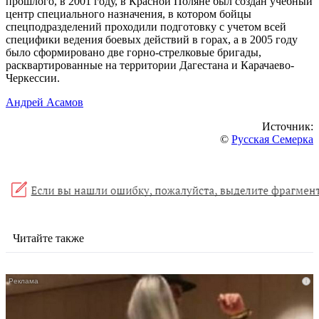
прошлого, в 2001 году, в Красной Поляне был создан учебный
центр специального назначения, в котором бойцы
спецподразделений проходили подготовку с учетом всей
специфики ведения боевых действий в горах, а в 2005 году
было сформировано две горно-стрелковые бригады,
расквартированные на территории Дагестана и Карачаево-
Черкессии.
Андрей Асамов
Источник:
©
Русская Семерка
Читайте также
i