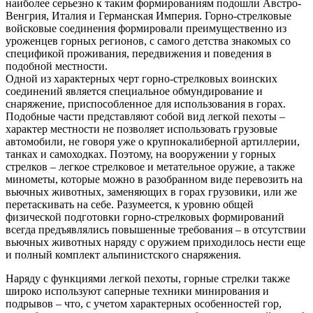
наиболее серьезно к таким формированиям подошли Австро-
Венгрия, Италия и Германская Империя. Горно-стрелковые
войсковые соединения формировали преимущественно из
уроженцев горных регионов, с самого детства знакомых со
спецификой проживания, передвижения и поведения в
подобной местности.
Одной из характерных черт горно-стрелковых воинских
соединений является специальное обмундирование и
снаряжение, приспособленное для использования в горах.
Подобные части представляют собой вид легкой пехоты –
характер местности не позволяет использовать грузовые
автомобили, не говоря уже о крупнокалиберной артиллерии,
танках и самоходках. Поэтому, на вооружении у горных
стрелков – легкое стрелковое и метательное оружие, а также
минометы, которые можно в разобранном виде перевозить на
вьючных животных, заменяющих в горах грузовики, или же
перетаскивать на себе. Разумеется, к уровню общей
физической подготовки горно-стрелковых формирований
всегда предъявлялись повышенные требования – в отсутствии
вьючных животных наряду с оружием приходилось нести еще
и полный комплект альпинистского снаряжения.
Наряду с функциями легкой пехоты, горные стрелки также
широко используют саперные техники минирования и
подрывов – что, с учетом характерных особенностей гор,