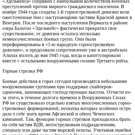
«Эдельвейса» сопряжен с наибольшим количеством военных
преступлений против мирного гражданского населения. В
ноябре 1944 года солдаты 1-й горнострелковой дивизии вели
ожесточенные бои с наступающими частями Красной армии в
Венгрии. После последнего наступления Вермахта в районе
озера Балатон «Эдельвейс» фактически прекратил свое
существование, от дивизии осталось несколько
немногочисленных боевых групп. Они были
переформированы в «1-ю народную горнострелковую
дивизию», и продолжали сопротивление уже в австрийских
Альпах вплоть до мая 1945 года, когда и капитулировали
вместе с остальными вооруженными силами Третьего рейха.
Горные стрелки РФ
Боевые действия в горах сегодня производятся небольшими
вооруженными группами при поддержке снайперов-
одиночек, занимающих господствующие высоты. Отчасти из-
за этого, в течение долгого времени в Вооруженных Силах
РФ не существовало отдельно взятых многочисленных горно-
стрелковых формирований, нехватка которых особенно остро
дала о себе знать время Афганской и обеих Чеченских
кампаний. Там, функции горных стрелков приходилось брать
на себя частям ВДВ, мотострелковым подразделениям,
спецназу или даже частям морской пехоты. Учитывая ошибки