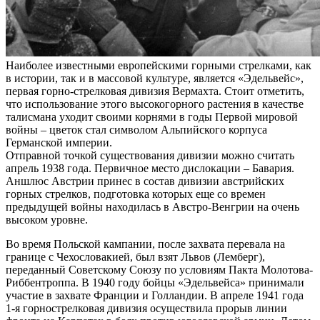
Наиболее известными европейскими горными стрелками, как
в истории, так и в массовой культуре, является «Эдельвейс»,
первая горно-стрелковая дивизия Вермахта. Стоит отметить,
что использование этого высокогорного растения в качестве
талисмана уходит своими корнями в годы Первой мировой
войны – цветок стал символом Альпийского корпуса
Германской империи.
Отправной точкой существования дивизии можно считать
апрель 1938 года. Первичное место дислокации – Бавария.
Аншлюс Австрии принес в состав дивизии австрийских
горных стрелков, подготовка которых еще со времен
предыдущей войны находилась в Австро-Венгрии на очень
высоком уровне.
Во время Польской кампании, после захвата перевала на
границе с Чехословакией, был взят Львов (Лемберг),
переданный Советскому Союзу по условиям Пакта Молотова-
Риббентроппа. В 1940 году бойцы «Эдельвейса» принимали
участие в захвате Франции и Голландии. В апреле 1941 года
1-я горнострелковая дивизия осуществила прорыв линии