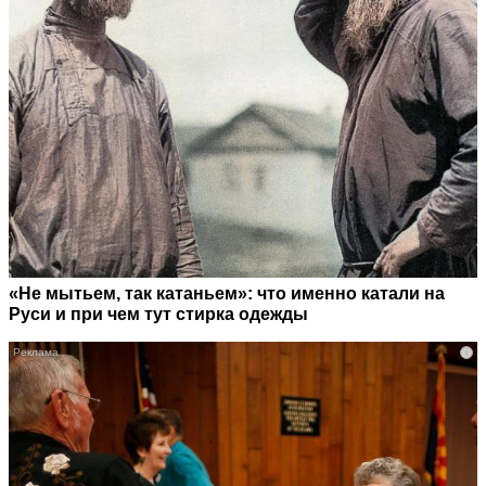
«Не мытьем, так катаньем»: что именно катали на
Руси и при чем тут стирка одежды
i