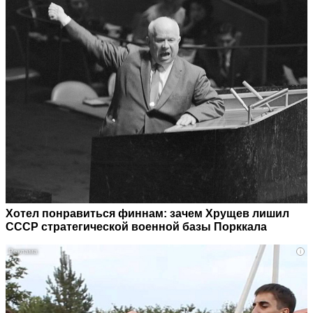
Хотел понравиться финнам: зачем Хрущев лишил
СССР стратегической военной базы Порккала
i