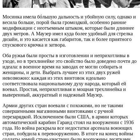
Мосинка имела бóльшую дальность и убойную силу, однако и
весила больше, порой была громоздкой, особенно ранние
модификации с неотъемным штыком, которые были длиннее
двух метров. А Маузер имел куда более удобный для стрелка
дизайн, и это касается как габаритов, так и более приятного
спускового крючка и затвора.
Оба ружья были просты в изготовлении и неприхотливы в
уходе, но в трехлинейке это свойство было доведено почти до
идеала: в военное время на заводах ее могли собирать и
женщины, и дети. Выбрать лучшее из этих двух ружей
невозможно: каждая из этих винтовок идеально
соответствовала национальному духу народа, который ей
воевал. Простая, неприхотливая и мощная трехлинейка и
выверенный, аккуратный и надежный Маузер.
Армии других стран воевали с похожими, но не такими
совершенными магазинными винтовками с ручной
перезарядкой. Исключением были США, в армии которых
автоматический карабин Гаранд стоял на вооружении с 1936
года. Но война раскрыла все недостатки арсенала воюющих
стран, побудила к перевооружению. В итоге на конец войны
солдаты армий стран-участниц были вооружены десятками