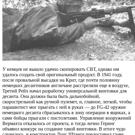
У немцев не вышло удачно скопировать СВТ, однако им
удалось создать свой оригинальный продукт. В 1941 году,
после провальной высадки на Крит, где почти половину
немецких десантников англичане расстреляли еще в воздухе,
Третий Рейх начал разработку универсальной винтовки для
десанта. Она должна была быть дальнобойной,
скорострельной как ручной пулемет, и, главное, легкой, чтобы
парашютист мог прыгать с ней в руках — до FG-42 оружие
немецкого десанта сбрасывалось в зону операции в ящиках, а
сами бойцы прыгали с пистолетами. Управление вооружений
Вермахта отказалось от проекта, и тогда лично Геринг
объявил конкурс на создание такой винтовки. В итоге чудо
случилось, и конструктор Луис Штанге предоставил главе