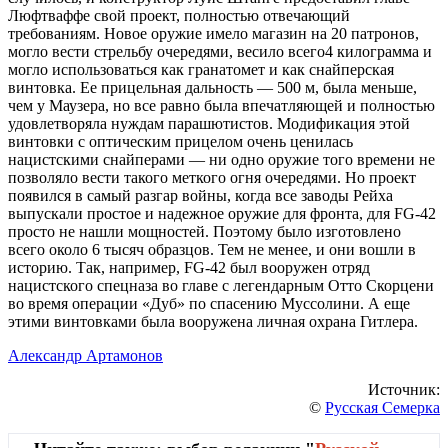
Люфтваффе свой проект, полностью отвечающий
требованиям. Новое оружие имело магазин на 20 патронов,
могло вести стрельбу очередями, весило всего4 килограмма и
могло использоваться как гранатомет и как снайперская
винтовка. Ее прицельная дальность — 500 м, была меньше,
чем у Маузера, но все равно была впечатляющей и полностью
удовлетворяла нуждам парашютистов. Модификация этой
винтовки с оптическим прицелом очень ценилась
нацистскими снайперами — ни одно оружие того времени не
позволяло вести такого меткого огня очередями. Но проект
появился в самый разгар войны, когда все заводы Рейха
выпускали простое и надежное оружие для фронта, для FG-42
просто не нашли мощностей. Поэтому было изготовлено
всего около 6 тысяч образцов. Тем не менее, и они вошли в
историю. Так, например, FG-42 был вооружен отряд
нацистского спецназа во главе с легендарным Отто Скорцени
во время операции «Дуб» по спасению Муссолини. А еще
этими винтовками была вооружена личная охрана Гитлера.
Александр Артамонов
Источник:
©
Русская Семерка