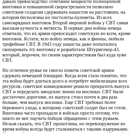
давало превосходство: сочетание мощности полноценной
винтовки и повышенной скорострельности позволяло
советским солдатам сдерживать нацистов на расстоянии, на
котором бесполезны их пистолеты-пулеметы. Из всех
самозарядных винтовок Второй мировой войны у СВТ самая
высокая кучность и меткость. В первые дни войны немцы
отмечали, что их армия превосходит советскую во всем, кроме
винтовок. Кстати, всю войну немцы, как и финны, любили
трофейные СВТ. В 1943 году нацисты даже попытались
скопировать эту винтовку и разработали Штурмгевер-43,
который, впрочем, по своим характеристикам был куда хуже
СВТ.
Но отличное ружье не смогло помочь советской армии
сдержать немецкий блицкриг. Когда всем стало понятно, что
эта война будет длиться долго и потребует мобилизации всех
ресурсов, советское командование решило прекратить выпуск
СВТ и переделать заводские линии на мосинки. СВТ были
достаточно дорогими, их выпуск стоил почти в два раза
больше, чем выпуск мосинки. Еще СВТ требовал более
бережного ухода, к которому советский солдат был не готов.
Винтовки часто пропадали в войсках просто потому, что
никто не мог научить бойцов обращению с этим ружьем.
Нельзя сказать, что СВТ прихотлива, но перевооружение во
время войны всегда будет сталкиваться с такими издержками.