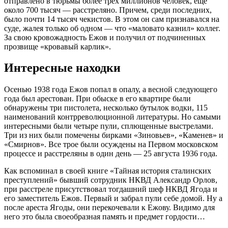
отправлено в тюрьмы более трех миллионов человек, еще
около 700 тысяч — расстреляно. Причем, среди последних,
было почти 14 тысяч чекистов. В этом он сам признавался на
суде, жалея только об одном — что «маловато казнил» коллег.
За свою кровожадность Ежов и получил от подчиненных
прозвище «кровавый карлик».
Интересные находки
Осенью 1938 года Ежов попал в опалу, а весной следующего
года был арестован. При обыске в его квартире были
обнаружены три пистолета, несколько бутылок водки, 115
наименований контрреволюционной литературы. Но самыми
интересными были четыре пули, сплющенные выстрелами.
Три из них были помечены бирками «Зиновьев», «Каменев» и
«Смирнов». Все трое были осуждены на Первом московском
процессе и расстреляны в один день — 25 августа 1936 года.
Как вспоминал в своей книге «Тайная история сталинских
преступлений» бывший сотрудник НКВД Александр Орлов,
при расстреле присутствовал тогдашний шеф НКВД Ягода и
его заместитель Ежов. Первый и забрал пули себе домой. Ну а
после ареста Ягоды, они перекочевали к Ежову. Видимо для
него это была своеобразная память и предмет гордости…