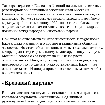
Так характеризовал Ежова его бывший начальник, известный
революционер и партийный работник Иван Москвин.
Именно он во многом способствовал возвышению молодого
комиссара. Тот же за десять лет сделал неплохую партийную
карьеру, пробившись к концу 1930 года в состав ближайшего
окружения Сталина. Там он занимался реализацией кадровой
политики вождя народов и «чистками» партии.
При этом многие отмечали исполнительность и трудолюбие
Ежова. Даже называли его добрым и приятным в общении
человеком. Но стоит обратить внимание на ту характеристику,
которую дал тогда еще молодому комиссару вышеупомянутый
Москвин, говоря о его недостатках: «Он не умеет
останавливаться. Иногда существуют такие ситуации, когда
невозможно что-то сделать, надо остановиться. Ежов — не
останавливается. И иногда приходится следить за ним, чтобы
вовремя остановить…»
«Кровавый карлик»
Видимо, именно это неумение останавливаться и привело к
кровавым результатам «ежовщины». Под личным
руководством Ежова за два года его «деятельности» было