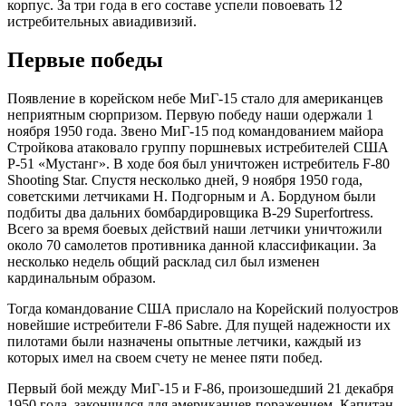
корпус. За три года в его составе успели повоевать 12
истребительных авиадивизий.
Первые победы
Появление в корейском небе МиГ-15 стало для американцев
неприятным сюрпризом. Первую победу наши одержали 1
ноября 1950 года. Звено МиГ-15 под командованием майора
Стройкова атаковало группу поршневых истребителей США
Р-51 «Мустанг». В ходе боя был уничтожен истребитель F-80
Shooting Star. Спустя несколько дней, 9 ноября 1950 года,
советскими летчиками Н. Подгорным и А. Бордуном были
подбиты два дальних бомбардировщика B-29 Superfortress.
Всего за время боевых действий наши летчики уничтожили
около 70 самолетов противника данной классификации. За
несколько недель общий расклад сил был изменен
кардинальным образом.
Тогда командование США прислало на Корейский полуостров
новейшие истребители F-86 Sabre. Для пущей надежности их
пилотами были назначены опытные летчики, каждый из
которых имел на своем счету не менее пяти побед.
Первый бой между МиГ-15 и F-86, произошедший 21 декабря
1950 года, закончился для американцев поражением. Капитан