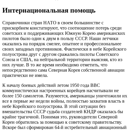
Интернациональная помощь
Справочники стран НАТО в своем большинстве с
прискорбием констатируют, что соотношение потерь среди
советских и поддерживающих Южную Корею американских
пилотов было один к двум в пользу СССР. Наши летчики
оказались на порядок смелее, опытнее и профессиональнее
своих западных противников. Фактически в небе Корейского
полуострова друг с другом сражались пилоты Советского
Союза и США, на нейтральной территории выясняя, кто из
них лучше. В то же время необходимо отметить, что
непосредственно сама Северная Корея собственной авиации
практически не имела.
К началу боевых действий летом 1950 года ВВС
коммунистически настроенных корейцев насчитывали не
более 150 самолетов. Разумеется, американцы уничтожили их
все в первые же недели войны, полностью захватив власть в
небе Корейского полуострова. В этой ситуации без
вмешательства СССР судьба создателей КНДР оказалась бы
крайне трагичной. Понимая это, руководители Северной
Кореи обратились за помощью к советскому правительству.
Вскоре был сформирован 64-й истребительный авиационный