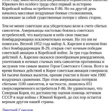
Юркевич без особого труда сбил первый за историю
Корейской войны истребитель F-86. Но на другой день
начались массовые воздушные боевые столкновения,
повлекшие за собой существенные потери с обеих сторон.
Тем не менее советские асы убедительно вели в счете сбитых
самолетов. Американцы настолько боялись советских
истребителей, что выпускали в небо свои тяжелые
бомбардировщики исключительно ночью. Но это им не
помогало. Весной 1952 года майор А. Карелин в ночном бою
сбил бомбардировщик В-29, открыв счет ночным победам
советской авиации в Корейской войне. За три года боевых
действий А. Карелин оказался своеобразным рекордсменом,
уничтожив в ночных стычках пять самолетов противника и
заслужив тем самым звание Героя Советского Союза. Всего за
время боевых действий в Корее советская авиация совершила
64 тысячи боевых вылетов, приняв участие в более чем 1900
воздушных сражениях. При этом американцы потеряли
сбитыми 1100 самолетов, в частности, лишились 651
сверхсовременного истребителя F-86. Не удивительно, что
Северная Корея, по достоинству оценив помощь летчиков
СССР в ходе войны с Южной Кореей, до сих пор остается
верным другом нашей страны.
Дмитрий Соколов