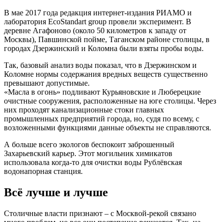
В мае 2017 года редакция интернет-издания РИАМО и
лаборатория EcoStandart group провели эксперимент. В
деревне Агафоново (около 50 километров к западу от
Москвы), Павшинской пойме, Таганском районе столицы, в
городах Дзержинский и Коломна были взяты пробы воды.
Так, базовый анализ воды показал, что в Дзержинском и
Коломне нормы содержания вредных веществ существенно
превышают допустимые.
«Масла в огонь» подливают Курьяновские и Люберецкие
очистные сооружения, расположенные на юге столицы. Через
них проходят канализационные стоки главных
промышленных предприятий города, но, судя по всему, с
возложенными функциями данные объекты не справляются.
А больше всего экологов беспокоит заброшенный
Захарьевский карьер. Этот могильник химикатов
использовала когда-то для очистки воды Рублёвская
водонапорная станция.
Всё лучше и лучше
Столичные власти признают – с Москвой-рекой связано