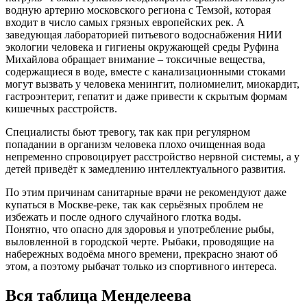
водную артерию московского региона с Темзой, которая
входит в число самых грязных европейских рек. А
заведующая лабораторией питьевого водоснабжения НИИ
экологии человека и гигиены окружающей среды Руфина
Михайлова обращает внимание – токсичные вещества,
содержащиеся в воде, вместе с канализационными стоками
могут вызвать у человека менингит, полиомиелит, миокардит,
гастроэнтерит, гепатит и даже привести к скрытым формам
кишечных расстройств.
Специалисты бьют тревогу, так как при регулярном
попадании в организм человека плохо очищенная вода
непременно спровоцирует расстройство нервной системы, а у
детей приведёт к замедлению интеллектуального развития.
По этим причинам санитарные врачи не рекомендуют даже
купаться в Москве-реке, так как серьёзных проблем не
избежать и после одного случайного глотка воды.
Понятно, что опасно для здоровья и употребление рыбы,
выловленной в городской черте. Рыбаки, проводящие на
набережных водоëма много времени, прекрасно знают об
этом, а поэтому рыбачат только из спортивного интереса.
Вся таблица Менделеева