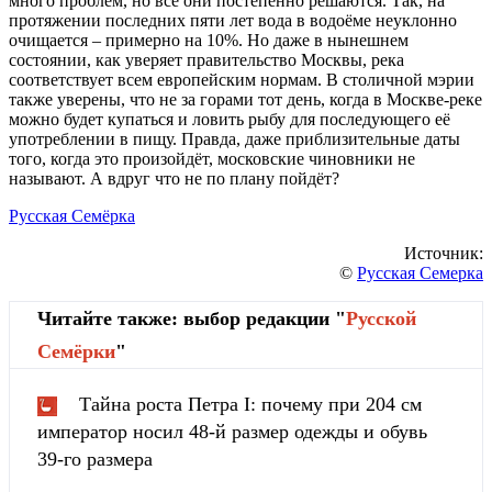
много проблем, но все они постепенно решаются. Так, на
протяжении последних пяти лет вода в водоёме неуклонно
очищается – примерно на 10%. Но даже в нынешнем
состоянии, как уверяет правительство Москвы, река
соответствует всем европейским нормам. В столичной мэрии
также уверены, что не за горами тот день, когда в Москве-реке
можно будет купаться и ловить рыбу для последующего её
употреблении в пищу. Правда, даже приблизительные даты
того, когда это произойдёт, московские чиновники не
называют. А вдруг что не по плану пойдёт?
Русская Семёрка
Источник:
©
Русская Семерка
Читайте также: выбор редакции "
Русской
Cемёрки
"
Тайна роста Петра I: почему при 204 см
император носил 48-й размер одежды и обувь
39-го размера