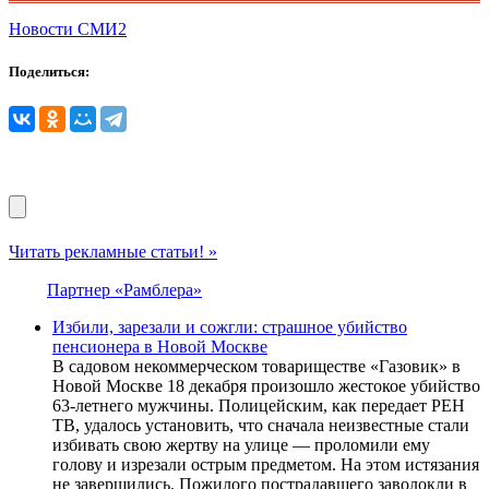
Новости СМИ2
Поделиться:
Читать рекламные статьи! »
Партнер «Рамблера»
Избили, зарезали и сожгли: страшное убийство
пенсионера в Новой Москве
В садовом некоммерческом товариществе «Газовик» в
Новой Москве 18 декабря произошло жестокое убийство
63-летнего мужчины. Полицейским, как передает РЕН
ТВ, удалось установить, что сначала неизвестные стали
избивать свою жертву на улице — проломили ему
голову и изрезали острым предметом. На этом истязания
не завершились. Пожилого пострадавшего заволокли в