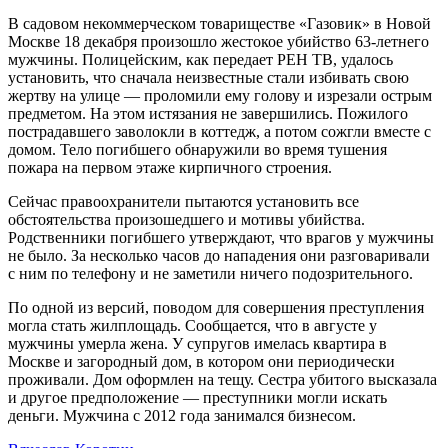
В садовом некоммерческом товариществе «Газовик» в Новой
Москве 18 декабря произошло жестокое убийство 63-летнего
мужчины. Полицейским, как передает РЕН ТВ, удалось
установить, что сначала неизвестные стали избивать свою
жертву на улице — проломили ему голову и изрезали острым
предметом. На этом истязания не завершились. Пожилого
пострадавшего заволокли в коттедж, а потом сожгли вместе с
домом. Тело погибшего обнаружили во время тушения
пожара на первом этаже кирпичного строения.
Сейчас правоохранители пытаются установить все
обстоятельства произошедшего и мотивы убийства.
Родственники погибшего утверждают, что врагов у мужчины
не было. За несколько часов до нападения они разговаривали
с ним по телефону и не заметили ничего подозрительного.
По одной из версий, поводом для совершения преступления
могла стать жилплощадь. Сообщается, что в августе у
мужчины умерла жена. У супругов имелась квартира в
Москве и загородный дом, в котором они периодически
проживали. Дом оформлен на тещу. Сестра убитого высказала
и другое предположение — преступники могли искать
деньги. Мужчина с 2012 года занимался бизнесом.