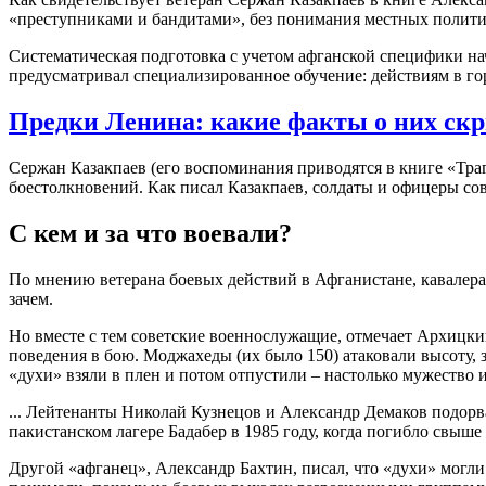
«преступниками и бандитами», без понимания местных полити
Систематическая подготовка с учетом афганской специфики на
предусматривал специализированное обучение: действиям в г
Предки Ленина: какие факты о них скр
Сержан Казакпаев (его воспоминания приводятся в книге «Траг
боестолкновений. Как писал Казакпаев, солдаты и офицеры сов
С кем и за что воевали?
По мнению ветерана боевых действий в Афганистане, кавалера
зачем.
Но вместе с тем советские военнослужащие, отмечает Архицки
поведения в бою. Моджахеды (их было 150) атаковали высоту, 
«духи» взяли в плен и потом отпустили – настолько мужество
... Лейтенанты Николай Кузнецов и Александр Демаков подорв
пакистанском лагере Бадабер в 1985 году, когда погибло свыш
Другой «афганец», Александр Бахтин, писал, что «духи» могли