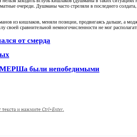
нельзя заходить вглубь кишлаков (душманы в таких ситуациях 
тные очереди. Душманы часто стреляли в последнего солдата, ш
манов из кишлаков, меняли позиции, продвигаясь дальше, а мод
лу своей сравнительной немногочисленности не мог располагат
ался от смерда
ных
 СМЕРШа были непобедимыми