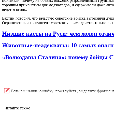
понимали, почему на боевых выходах разрозненными группами 
хорошим прикрытием для моджахедов, и сдерживали даже автома
ведется огонь.
Бахтин говорил, что зачастую советские войска вытесняли душ
Ограниченный контингент советских войск действительно в си
Низшие касты на Руси: чем холоп отлич
Животные-неадекваты: 10 самых опас
«Волкодавы Сталина»: почему бойцы
Читайте также