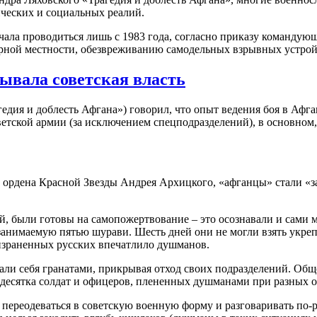
ческих и социальных реалий.
чала проводиться лишь с 1983 года, согласно приказу команду
орной местности, обезвреживанию самодельных взрывных устрой
ывала советская власть
едия и доблесть Афгана») говорил, что опыт ведения боя в Афг
етской армии (за исключением спецподразделений), в основном,
 ордена Красной Звезды Андрея Архицкого, «афганцы» стали «з
й, были готовы на самопожертвование – это осознавали и сами
занимаемую пятью шурави. Шесть дней они не могли взять укрепл
 израненных русских впечатлило душманов.
али себя гранатами, прикрывая отход своих подразделений. Общ
е десятка солдат и офицеров, плененных душманами при разных о
 переодеваться в советскую военную форму и разговаривать по-