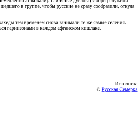
немедленно атаковали). Глиняные дувалы (заборы) служили
едшего в группе, чтобы русские не сразу сообразили, откуда
жахеды тем временем снова занимали те же самые селения.
ься гарнизонами в каждом афганском кишлаке.
Источник:
©
Русская Семерка