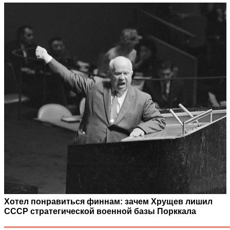
Хотел понравиться финнам: зачем Хрущев лишил
СССР стратегической военной базы Порккала