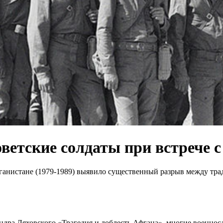
оветские солдаты при встрече
ганистане (1979-1989) выявило существенный разрыв между тр
андра Ляховского «Трагедия и доблесть Афгана», многие военно