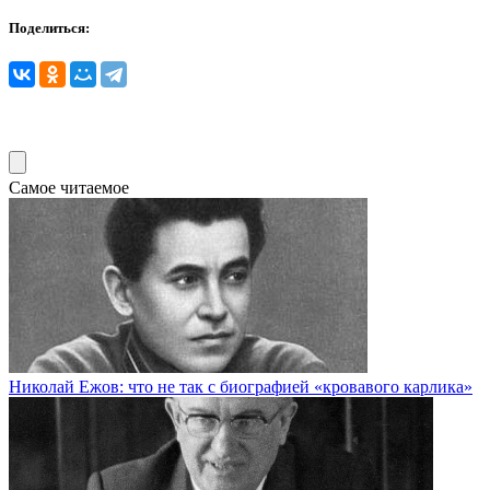
Поделиться:
Самое читаемое
Николай Ежов: что не так с биографией «кровавого карлика»