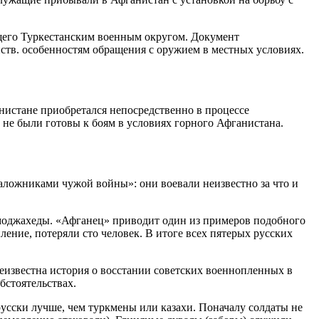
ющего Туркестанским военным округом. Документ
ств. особенностям обращения с оружием в местных условиях.
анистане приобретался непосредственно в процессе
 не были готовы к боям в условиях горного Афганистана.
аложниками чужой войны»: они воевали неизвестно за что и
 моджахеды. «Афганец» приводит один из примеров подобного
ение, потеряли сто человек. В итоге всех пятерых русских
еизвестна история о восстании советских военнопленных в
бстоятельствах.
русски лучше, чем туркмены или казахи. Поначалу солдаты не