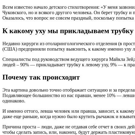
Всем известно начало детского стихотворения: «У меня зазвони
Чуковского, но и всякого другого человека. Он берет трубку и 
Оказалось, что вопрос не совсем праздный, поскольку попытка
К какому уху мы прикладываем трубку 
Недавно хирурги из отоларингологического отделения (в прос
(США) предприняли попытку выяснить, к какому именно уху л
Специалисты под руководством ведущего хирурга Майкла Зейд
людей – 90% — прикладывает трубку к левому уху, 9% — к прав
Почему так происходит
Эта картина довольно точно отображает ситуацию и за предела
Подавляющее большинство из нас правши, менее 10% — левши, 
одинаково.
И именно оттого, левша человек или правша, зависит, к каком
даже еще раньше, когда нужно было крутить рычажок и взыват
Причина проста – люди, даже не отдавая себе отчет в своих де
чтобы сделать запись, или, наконец, будут держать пластикову