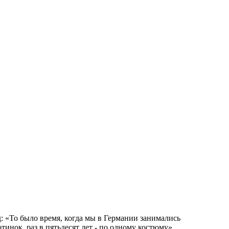
 «То было время, когда мы в Германии занимались
отинок, раз в пятьдесят лет - по одному костюму».