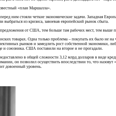
известный «план Маршалла».
еред ним стояли четкие экономические задачи. Западная Европ
 выбраться из кризиса, завоевав европейский рынок сбыта.
 предложения от США, тем больше там рабочих мест, тем выше п
нских товарах. Одна только проблема – покупать их было не на
спективных рынков и замедлить рост собственной экономики, ли
ще и союзника. США поставили на второе и не прогадали.
редоставлено в общей сложности 3,12 млрд долларов в виде кред
ании, он позволил осуществить впоследствии то, что назовут «
ит довоенный уровень.