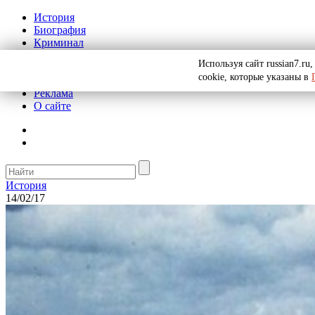
История
Биография
Криминал
СССР
Используя сайт russian7.r
Тайны
cookie, которые указаны в
Рекомендации
Реклама
О сайте
История
14/02/17