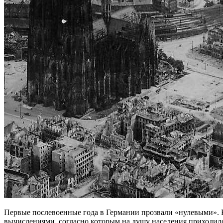
Первые послевоенные года в Германии прозвали «нулевыми». К
вычислениями, согласно кото­рым на душу населения приходилось