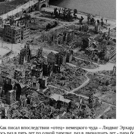
ак писал впоследствии «отец» немецкого чуда – Людвиг Эрхард:
 раз в пять лет по одной тарелке, раз в двенадцать лет - пара б