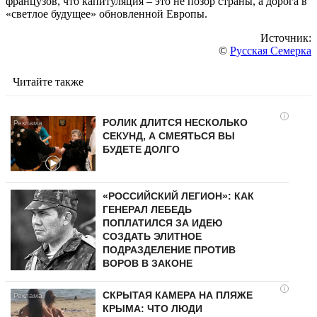
французов, что капитуляция – это не позор страны, а дорога в
«светлое будущее» обновленной Европы.
Источник:
©
Русская Семерка
Читайте также
i
РОЛИК ДЛИТСЯ НЕСКОЛЬКО
СЕКУНД, А СМЕЯТЬСЯ ВЫ
БУДЕТЕ ДОЛГО
«РОССИЙСКИЙ ЛЕГИОН»: КАК
ГЕНЕРАЛ ЛЕБЕДЬ
ПОПЛАТИЛСЯ ЗА ИДЕЮ
СОЗДАТЬ ЭЛИТНОЕ
ПОДРАЗДЕЛЕНИЕ ПРОТИВ
ВОРОВ В ЗАКОНЕ
i
СКРЫТАЯ КАМЕРА НА ПЛЯЖЕ
КРЫМА: ЧТО ЛЮДИ