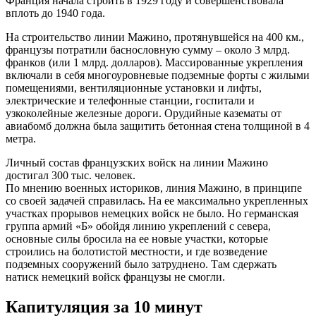
Франция начала строить в 1929 году и совершенствовала
вплоть до 1940 года.
На строительство линии Мажино, протянувшейся на 400 км.,
французы потратили баснословную сумму – около 3 млрд.
франков (или 1 млрд. долларов). Массированные укрепления
включали в себя многоуровневые подземные форты с жилыми
помещениями, вентиляционные установки и лифты,
электрические и телефонные станции, госпитали и
узкоколейные железные дороги. Орудийные казематы от
авиабомб должна была защитить бетонная стена толщиной в 4
метра.
Личный состав французских войск на линии Мажино
достигал 300 тыс. человек.
По мнению военных историков, линия Мажино, в принципе
со своей задачей справилась. На ее максимально укрепленных
участках прорывов немецких войск не было. Но германская
группа армий «Б» обойдя линию укреплений с севера,
основные силы бросила на ее новые участки, которые
строились на болотистой местности, и где возведение
подземных сооружений было затруднено. Там сдержать
натиск немецкий войск французы не смогли.
Капитуляция за 10 минут