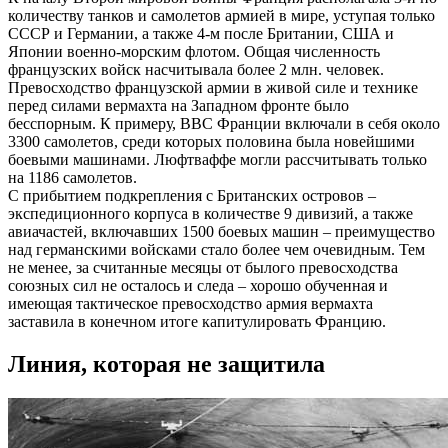
количеству танков и самолетов армией в мире, уступая только
СССР и Германии, а также 4-м после Британии, США и
Японии военно-морским флотом. Общая численность
французских войск насчитывала более 2 млн. человек.
Превосходство французской армии в живой силе и технике
перед силами вермахта на Западном фронте было
бесспорным. К примеру, ВВС Франции включали в себя около
3300 самолетов, среди которых половина была новейшими
боевыми машинами. Люфтваффе могли рассчитывать только
на 1186 самолетов.
С прибытием подкрепления с Британских островов –
экспедиционного корпуса в количестве 9 дивизий, а также
авиачастей, включавших 1500 боевых машин – преимущество
над германскими войсками стало более чем очевидным. Тем
не менее, за считанные месяцы от былого превосходства
союзных сил не осталось и следа – хорошо обученная и
имеющая тактическое превосходство армия вермахта
заставила в конечном итоге капитулировать Францию.
Линия, которая не защитила