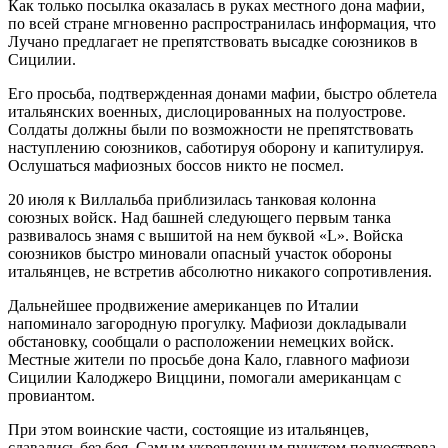
Как только посылка оказалась в руках местного дона мафии,
по всей стране мгновенно распространилась информация, что
Лучано предлагает не препятствовать высадке союзников в
Сицилии.
Его просьба, подтвержденная донами мафии, быстро облетела
итальянских военных, дислоцированных на полуострове.
Солдаты должны были по возможности не препятствовать
наступлению союзников, саботируя оборону и капитулируя.
Ослушаться мафиозных боссов никто не посмел.
20 июля к Виллальба приблизилась танковая колонна
союзных войск. Над башней следующего первым танка
развивалось знамя с вышитой на нем буквой «L». Войска
союзников быстро миновали опасный участок обороны
итальянцев, не встретив абсолютно никакого сопротивления.
Дальнейшее продвижение американцев по Италии
напоминало загородную прогулку. Мафиози докладывали
обстановку, сообщали о расположении немецких войск.
Местные жители по просьбе дона Кало, главного мафиози
Сицилии Калоджеро Виццини, помогали американцам с
провиантом.
При этом воинские части, состоящие из итальянцев,
сдавались без боя. Самым укрепленным пунктом полуострова