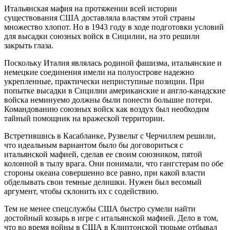
Итальянская мафия на протяжении всей истории
существования США доставляла властям этой страны
множество хлопот. Но в 1943 году в ходе подготовки условий
для высадки союзных войск в Сицилии, на это решили
закрыть глаза.
Поскольку Италия являлась родиной фашизма, итальянские и
немецкие соединения имели на полуострове надежно
укрепленные, практически неприступные позиции. При
попытке высадки в Сицилии американские и англо-канадские
войска неминуемо должны были понести большие потери.
Командованию союзных войск как воздух был необходим
тайный помощник на вражеской территории.
Встретившись в Касабланке, Рузвельт с Черчиллем решили,
что идеальным вариантом было бы договориться с
итальянской мафией, сделав ее своим союзником, пятой
колонной в тылу врага. Они понимали, что гангстерам по обе
стороны океана совершенно все равно, при какой власти
обделывать свои темные делишки. Нужен был весомый
аргумент, чтобы склонить их с содействию.
Тем не менее спецслужбы США быстро сумели найти
достойный козырь в игре с итальянской мафией. Дело в том,
что во время войны в США в Клиптонской тюрьме отбывал