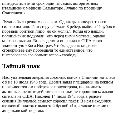
пятидесятилетний срок один из самых авторитетных
итальянских мафиози Сальваторе Лучано по прозвищу
Счастливчик.
Лучано был крепким орешком. Однажды конкуренты его
сильно пытали. Гангстеру сломали 8 ребер, выбили 11 зубов и
порезали бритвой лицо, но он молчал. Когда его нашли,
полицейские подумали, что перед ними мертвец, однако
мафиози выжил. Впоследствии он создал в США свою
знаменитую «Коса Ностра». Чтобы сделать мафиози
сговорчивее ему пообещали то единственное, что
интересовало его больше всего - свободу!
Тайный знак
Наступательная операция союзных войск в Сицилии началась
с 9 на 10 июля 1943 года. Десант занял плацдармы на южном
и юго-восточном побережье полуострова, но начинать
активные военные действия союзники не торопились: ждали
сигнала из США. Наконец 14 июля 1943 года в районе
селения Виллальба самолет сбросил пакет. В нем находился
шелковый платок с вышитой буквой «L», а также письмо из
американской тюрьмы.