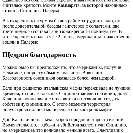
считалась крепость Монте-Каммарата, за которой находилась
столица Сицилии - Палермо.
Взять крепость штурмом было крайне затруднительно, но
после доверительной беседы гангстеров с солдатами, две
трети личного состава гарнизона крепости покинули её. В
итоге крепость пала, а уже 22 июля американцы торжественно
вошли в Палермо.
Щедрая благодарность
Можно было бы предположить, что американцы, получив
желаемое, попросту обманут мафиози. Вовсе нет.
Благодарность союзников оказалась более, чем щедрой.
Если при фашистах итальянская мафия переживала не лучшие
времена, то после того, как Сицилию заняли союзники, дону
Кало присвоили звание полковника и позволили создать
собственную милицию. С этого момента территория
полуострова полностью перешла под контроль мафии.
Дон Кало лично назначал мэров городов и старост селений.
Вымогательство, грабежи и убийства захлестнули Сицилию,
но американцев это волновало меньше всего. Счастливчик