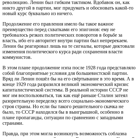
революцию. Ленин был гибким тактиком. Вдобавок он, как
никто другой в партии, мог придумать и обосновать какой-то
новый курс буквально из ничего.
Продолжение его правления имело бы такое важное
преимущество перед схватками его эпигонов: ему не
требовалось резких политических поворотов в борьбе за
власть, ибо его авторитет внутри партии был непререкаем.
Ленин бы реагировал лишь на те сигналы, которые диктовали
изменения политического курса ради сохранения власти
коммунистов.
В этом плане продолжение нэпа после 1928 года представляло
собой благоприятные условия для большевистской партии.
Вряд ли Ленин пошёл бы на его свёртывание в это время. А в
конце 1929 года разразился великий экономический кризис
капиталистической системы. В реальной истории СССР не
мог им воспользоваться, так как ещё раньше Сталин затеял
разорительную переделку всего социально-экономического
строя страны. Но если бы такого решительного скачка не
было, то СССР находился бы в выигрышной, особенно в
плане пропаганды, ситуации по сравнению с западными
странами.
Правда, при этом могла возникнуть возможность соблазна