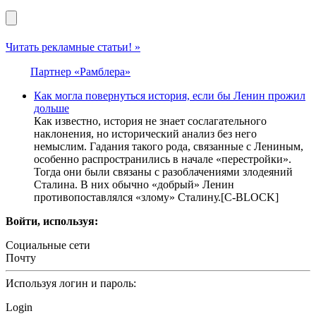
Читать рекламные статьи! »
Партнер «Рамблера»
Как могла повернуться история, если бы Ленин прожил
дольше
Как известно, история не знает сослагательного
наклонения, но исторический анализ без него
немыслим. Гадания такого рода, связанные с Лениным,
особенно распространились в начале «перестройки».
Тогда они были связаны с разоблачениями злодеяний
Сталина. В них обычно «добрый» Ленин
противопоставлялся «злому» Сталину.[С-BLOCK]
Войти, используя:
Социальные сети
Почту
Используя логин и пароль:
Login