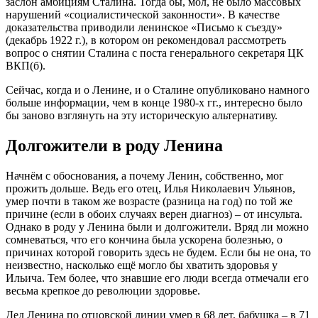
заслон амбициям Сталина. Тогда бы, мол, не было массовых
нарушений «социалистической законности». В качестве
доказательства приводили ленинское «Письмо к съезду»
(декабрь 1922 г.), в котором он рекомендовал рассмотреть
вопрос о снятии Сталина с поста генерального секретаря ЦК
ВКП(б).
Сейчас, когда и о Ленине, и о Сталине опубликовано намного
больше информации, чем в конце 1980-х гг., интересно было
бы заново взглянуть на эту историческую альтернативу.
Долгожители в роду Ленина
Начнём с обоснования, а почему Ленин, собственно, мог
прожить дольше. Ведь его отец, Илья Николаевич Ульянов,
умер почти в таком же возрасте (разница на год) по той же
причине (если в обоих случаях верен диагноз) – от инсульта.
Однако в роду у Ленина были и долгожители. Вряд ли можно
сомневаться, что его кончина была ускорена болезнью, о
причинах которой говорить здесь не будем. Если бы не она, то
неизвестно, насколько ещё могло бы хватить здоровья у
Ильича. Тем более, что знавшие его люди всегда отмечали его
весьма крепкое до революции здоровье.
Дед Ленина по отцовской линии умер в 68 лет, бабушка – в 71