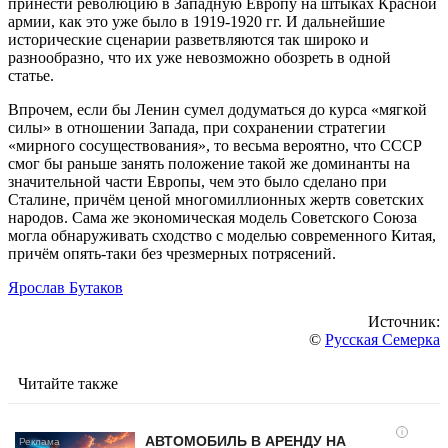
принести революцию в Западную Европу на штыках Красной
армии, как это уже было в 1919-1920 гг. И дальнейшие
исторические сценарии разветвляются так широко и
разнообразно, что их уже невозможно обозреть в одной
статье.
Впрочем, если бы Ленин сумел додуматься до курса «мягкой
силы» в отношении Запада, при сохранении стратегии
«мирного сосуществования», то весьма вероятно, что СССР
смог бы раньше занять положение такой же доминанты на
значительной части Европы, чем это было сделано при
Сталине, причём ценой многомиллионных жертв советских
народов. Сама же экономическая модель Советского Союза
могла обнаруживать сходство с моделью современного Китая,
причём опять-таки без чрезмерных потрясений.
Ярослав Бутаков
Источник:
©
Русская Семерка
Читайте также
i
АВТОМОБИЛЬ В АРЕНДУ НА