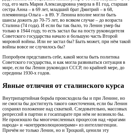
год, его мать Мария Александровна умерла в 81 год, старшая
сестра Анна – в 69 лет, младший брат Дмитрий – в 68,
племянница Ольга – в 89. У Ленина вполне могли быть
шансы дожить до 70-75 лет, во всяком случае – до возраста
Сталина (74 года). И если бы так было, то Ленин умер бы
только в 1944 году, то есть застал бы на посту руководителя
Советского государства начало и большую часть Второй
мировой войны. Или не застал бы? Быть может, при нём такой
войны вовсе не случилось бы?
Попробуем представить себе, какой могла быть политика
Советского государства, и как могла развиваться ситуация в
мире, если бы Ленин руководил СССР, по крайней мере, до
середины 1930-х годов.
Явные отличия от сталинского курса
Внутрипартийная борьба происходила бы и при Ленине, но
не смогла бы достигнуть такого ожесточения, если бы Ленин
сохранял положение над схваткой. Следовательно, массовых
репрессий в партии и госаппарате при нём не возникло бы.
Не произошло бы многочисленных процессов над «врагами
народа» и «контрреволюционерами» из интеллигенции.
Причём не только Ленин, но и Троцкий, ценили эту