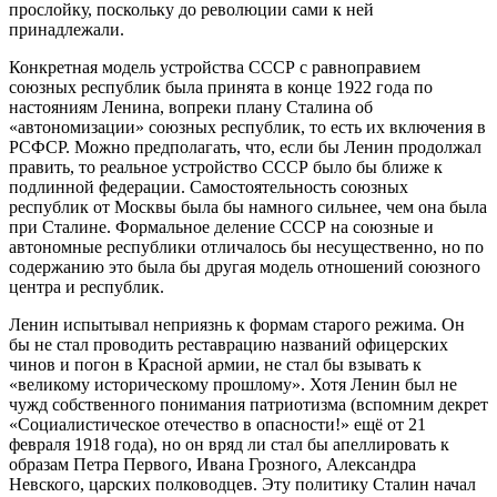
прослойку, поскольку до революции сами к ней
принадлежали.
Конкретная модель устройства СССР с равноправием
союзных республик была принята в конце 1922 года по
настояниям Ленина, вопреки плану Сталина об
«автономизации» союзных республик, то есть их включения в
РСФСР. Можно предполагать, что, если бы Ленин продолжал
править, то реальное устройство СССР было бы ближе к
подлинной федерации. Самостоятельность союзных
республик от Москвы была бы намного сильнее, чем она была
при Сталине. Формальное деление СССР на союзные и
автономные республики отличалось бы несущественно, но по
содержанию это была бы другая модель отношений союзного
центра и республик.
Ленин испытывал неприязнь к формам старого режима. Он
бы не стал проводить реставрацию названий офицерских
чинов и погон в Красной армии, не стал бы взывать к
«великому историческому прошлому». Хотя Ленин был не
чужд собственного понимания патриотизма (вспомним декрет
«Социалистическое отечество в опасности!» ещё от 21
февраля 1918 года), но он вряд ли стал бы апеллировать к
образам Петра Первого, Ивана Грозного, Александра
Невского, царских полководцев. Эту политику Сталин начал