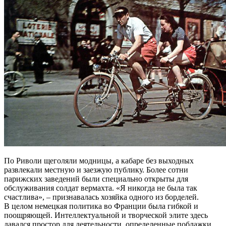
По Риволи щеголяли модницы, а кабаре без выходных
развлекали местную и заезжую публику. Более сотни
парижских заведений были специально открыты для
обслуживания солдат вермахта. «Я никогда не была так
счастлива», – признавалась хозяйка одного из борделей.
В целом немецкая политика во Франции была гибкой и
поощряющей. Интеллектуальной и творческой элите здесь
давался простор для деятельности, определенные поблажки