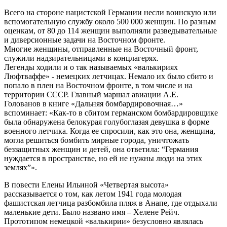
Всего на стороне нацистской Германии несли воинскую или
вспомогательную службу около 500 000 женщин. По разным
оценкам, от 80 до 114 женщин выполняли разведывательные
и диверсионные задачи на Восточном фронте.
Многие женщины, отправленные на Восточный фронт,
служили надзирательницами в концлагерях.
Легенды ходили и о так называемых «валькириях
Люфтваффе» - немецких летчицах. Немало их было сбито и
попало в плен на Восточном фронте, в том числе и на
территории СССР. Главный маршал авиации А.Е.
Голованов в книге «Дальняя бомбардировочная…»
вспоминает: «Как-то в сбитом германском бомбардировщике
была обнаружена белокурая голубоглазая девушка в форме
военного летчика. Когда ее спросили, как это она, женщина,
могла решиться бомбить мирные города, уничтожать
беззащитных женщин и детей, она ответила: “Германия
нуждается в пространстве, но ей не нужны люди на этих
землях”».
В повести Елены Ильиной «Четвертая высота»
рассказывается о том, как летом 1941 года молодая
фашистская летчица разбомбила пляж в Анапе, где отдыхали
маленькие дети. Было названо имя – Хелене Рейч.
Прототипом немецкой «валькирии» безусловно являлась