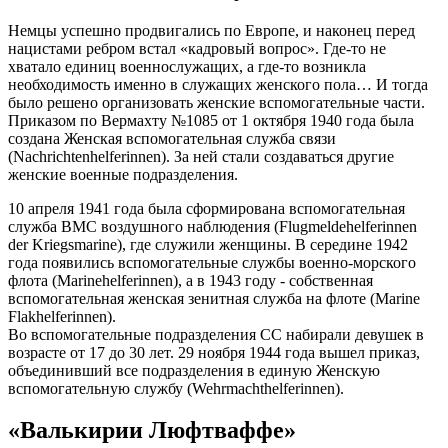
Немцы успешно продвигались по Европе, и наконец перед
нацистами ребром встал «кадровый вопрос». Где-то не
хватало единиц военнослужащих, а где-то возникла
необходимость именно в служащих женского пола… И тогда
было решено организовать женские вспомогательные части.
Приказом по Вермахту №1085 от 1 октября 1940 года была
создана Женская вспомогательная служба связи
(Nachrichtenhelferinnen). За ней стали создаваться другие
женские военные подразделения.
10 апреля 1941 года была сформирована вспомогательная
служба ВМС воздушного наблюдения (Flugmeldehelferinnen
der Kriegsmarine), где служили женщины. В середине 1942
года появились вспомогательные службы военно-морского
флота (Marinehelferinnen), а в 1943 году - собственная
вспомогательная женская зенитная служба на флоте (Marine
Flakhelferinnen).
Во вспомогательные подразделения СС набирали девушек в
возрасте от 17 до 30 лет. 29 ноября 1944 года вышел приказ,
объединивший все подразделения в единую Женскую
вспомогательную службу (Wehrmachthelferinnen).
«Валькирии Люфтваффе»