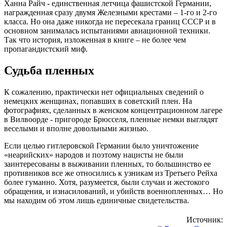
Ханна Райч - единственная летчица фашистской Германии,
награжденная сразу двумя Железными крестами – 1-го и 2-го
класса. Но она даже никогда не пересекала границ СССР и в
основном занималась испытаниями авиационной техники.
Так что история, изложенная в книге – не более чем
пропагандистский миф.
Судьба пленных
К сожалению, практически нет официальных сведений о
немецких женщинах, попавших в советский плен. На
фотографиях, сделанных в женском концентрационном лагере
в Вилвоорде - пригороде Брюсселя, пленные немки выглядят
веселыми и вполне довольными жизнью.
Если целью гитлеровской Германии было уничтожение
«неарийских» народов и поэтому нацисты не были
заинтересованы в выживании пленных, то большинство ее
противников все же относились к узникам из Третьего Рейха
более гуманно. Хотя, разумеется, были случаи и жестокого
обращения, и изнасилований, и убийств военнопленных… Но
мы находим об этом лишь единичные свидетельства.
Источник: