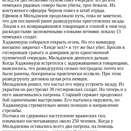
немецких рядовых семеро были убиты, трое бежали. Их
контуженого офицера Чернов повел в штаб отряда.
Ефимов и Мильдзихов продолжали путь, пока не заметили,
что для посланной ранее разведгруппы приготовлена засада.
Лицом к их возвращавшимся товарищам и спиной к ним под
раскидистыми заснеженными еловыми ветвями лежали 13
немецких солдат.
Хаджимурза собирался открыть огонь. Но его командир
внезапно закричал «Хенде хох!» и тут же был убит. Бросив в
гитлеровцев гранату и довершив дело единственной
пулеметной очередью, Мильдзихов двинулся дальше.
Когда Хаджимурза встретился с задержавшимися товарищами,
выяснилось, что разведгруппа сильно пострадала: почти все
были ранены, боеприпасы практически иссякли. При этом
разведгруппу догоняла целая рота немцев.
Мильдзихов решил, что настал его черед устроить засаду. Из
укрытия он расстрелял 39 гитлеровских солдат. Но теперь и у
него заканчивались патроны. Старший сержант продолжил
бой одиночными выстрелами. Его пытались окружить, но
Хаджимурза стремительно менял позиции и направление
стрельбы.
Полчаса он сдерживал наступление вражеских сил,
изначально насчитывавших около 250 человек. Когда у
Мильдзихова оставались всего два патрона, на помощь