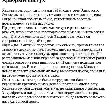
Хаджимурза родился 1 января 1919 года в селе Эльхотово.
Односельчане знали его как смышленого и смелого паренька.
Он рано начал помогать семье, устроившись работать
почтальоном, а затем пастухом.
Председатель колхоза велел мальчику не расставаться с
ружьем, чтобы тот при необходимости сумел защитить себя и
скот. И это ружье пригодилось Хаджимурзе, когда он
совершил свой первый подвиг.
Однажды 14-летний подросток, как обычно, присматривал за
стадом на лесной поляне. Неожиданно из чащи выехали два
всадника и, заметив пастуха, принялись стрелять в него. Не
растерявшись, мальчик укрылся за деревом и выстрелом ранил
лошадь одного из незваных гостей. Падая, она подмяла под
себя всадника. Его сообщник поспешно ускакал. Мальчик
помог человеку, сломавшему ногу, выбраться из-под лошади и
на своем коне доставил его в село.
Оказалось, что эти двое были сотрудниками банка,
укравшими крупную сумму денег и прятавшимися в лесу.
Хаджимурзу они хотели убить как нежелательного свидетеля.
За храбрость и находчивость мальчик получил свою первую
награду - его премировали значительной для юного сельского
пастуха суммой денег.