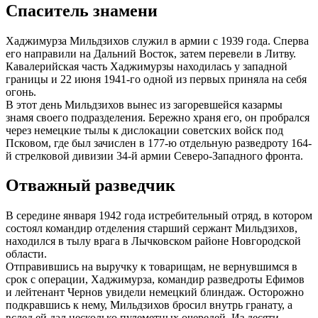
Спаситель знамени
Хаджимурза Мильдзихов служил в армии с 1939 года. Сперва
его направили на Дальний Восток, затем перевели в Литву.
Кавалерийская часть Хаджимурзы находилась у западной
границы и 22 июня 1941-го одной из первых приняла на себя
огонь.
В этот день Мильдзихов вынес из загоревшейся казармы
знамя своего подразделения. Бережно храня его, он пробрался
через немецкие тылы к дислокации советских войск под
Псковом, где был зачислен в 177-ю отдельную разведроту 164-
й стрелковой дивизии 34-й армии Северо-Западного фронта.
Отважный разведчик
В середине января 1942 года истребительный отряд, в котором
состоял командир отделения старший сержант Мильдзихов,
находился в тылу врага в Лычковском районе Новгородской
области.
Отправившись на выручку к товарищам, не вернувшимся в
срок с операции, Хаджимурза, командир разведроты Ефимов
и лейтенант Чернов увидели немецкий блиндаж. Осторожно
подкравшись к нему, Мильдзихов бросил внутрь гранату, а
вслед ей дал несколько пулеметных очередей. Из десяти