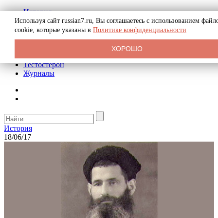
История
Биография
Используя сайт russian7.ru, Вы соглашаетесь с использованием файл
Криминал
cookie, которые указаны в
Политике конфиденциальности
Реклама на сайте
О сайте
ХОРОШО
Рекомендательные статьи
Тестостерон
Журналы
История
18/06/17