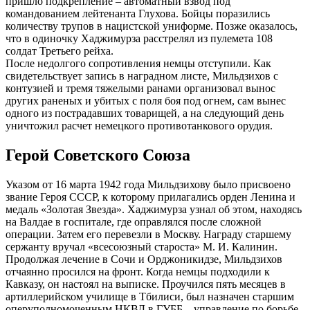
пришло подкрепление – автоматный взвод под
командованием лейтенанта Глухова. Бойцы поразились
количеству трупов в нацистской униформе. Позже оказалось,
что в одиночку Хаджимурза расстрелял из пулемета 108
солдат Третьего рейха.
После недолгого сопротивления немцы отступили. Как
свидетельствует запись в наградном листе, Мильдзихов с
контузией и тремя тяжелыми ранами организовал вынос
других раненых и убитых с поля боя под огнем, сам вынес
одного из пострадавших товарищей, а на следующий день
уничтожил расчет немецкого противотанкового орудия.
Герой Советского Союза
Указом от 16 марта 1942 года Мильдзихову было присвоено
звание Героя СССР, к которому прилагались орден Ленина и
медаль «Золотая Звезда». Хаджимурза узнал об этом, находясь
на Валдае в госпитале, где оправлялся после сложной
операции. Затем его перевезли в Москву. Награду старшему
сержанту вручал «всесоюзный староста» М. И. Калинин.
Продолжая лечение в Сочи и Орджоникидзе, Мильдзихов
отчаянно просился на фронт. Когда немцы подходили к
Кавказу, он настоял на выписке. Проучился пять месяцев в
артиллерийском училище в Тбилиси, был назначен старшим
оперуполномоченным НКВД в ГУББ – управление по борьбе