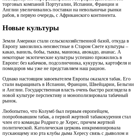
торговых компаний Португалии, Испании, Франции и
Англии увеличивались поставки на невольничьи рынки
рабов, в первую очередь, с Африканского континента.
Новые культуры
Земли Америки стали сельскохозяйственной базой, откуда в
Европу завозились неизвестные в Старом Свете культуры –
какао, ваниль, бобы, тыква, маниока, авокадо, ананас. А
некоторые экзотические культуры успешно прижились в
Европе: без кабачков, подсолнечника, кукурузы, картофеля и
помидоров мы уже не представляем наш рацион.
Однако настоящим завоевателем Европы оказался табак. Его
стали выращивать в Испании, Франции, Швейцарии, Бельгии
и Англии. Государственная власть очень быстро разглядела в
новой культуре перспективу и монополизировала табачный
рынок.
Любопытно, что Колумб был первым европейцем,
попробовавшим табак, а первой жертвой табакокурения стал
член его команды Родриго де Херес, причем жертвой
политической. Католическая церковь инкриминировала
пускающему изо рта клубы дыма Хересу связь с дьяволом и