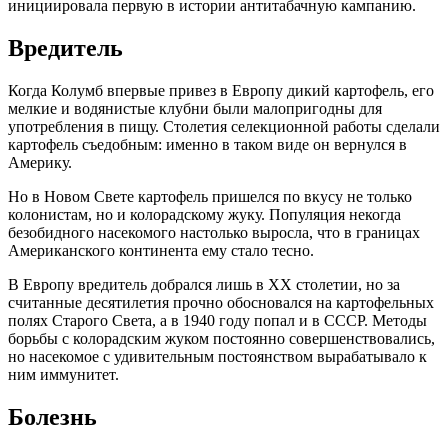
инициировала первую в истории антитабачную кампанию.
Вредитель
Когда Колумб впервые привез в Европу дикий картофель, его
мелкие и водянистые клубни были малопригодны для
употребления в пищу. Столетия селекционной работы сделали
картофель съедобным: именно в таком виде он вернулся в
Америку.
Но в Новом Свете картофель пришелся по вкусу не только
колонистам, но и колорадскому жуку. Популяция некогда
безобидного насекомого настолько выросла, что в границах
Американского континента ему стало тесно.
В Европу вредитель добрался лишь в XX столетии, но за
считанные десятилетия прочно обосновался на картофельных
полях Старого Света, а в 1940 году попал и в СССР. Методы
борьбы с колорадским жуком постоянно совершенствовались,
но насекомое с удивительным постоянством вырабатывало к
ним иммунитет.
Болезнь