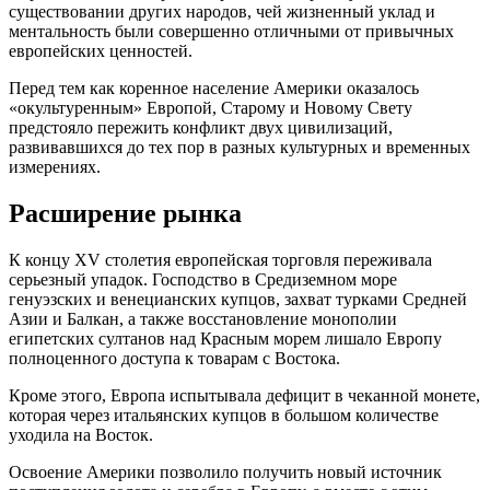
существовании других народов, чей жизненный уклад и
ментальность были совершенно отличными от привычных
европейских ценностей.
Перед тем как коренное население Америки оказалось
«окультуренным» Европой, Старому и Новому Свету
предстояло пережить конфликт двух цивилизаций,
развивавшихся до тех пор в разных культурных и временных
измерениях.
Расширение рынка
К концу XV столетия европейская торговля переживала
серьезный упадок. Господство в Средиземном море
генуэзских и венецианских купцов, захват турками Средней
Азии и Балкан, а также восстановление монополии
египетских султанов над Красным морем лишало Европу
полноценного доступа к товарам с Востока.
Кроме этого, Европа испытывала дефицит в чеканной монете,
которая через итальянских купцов в большом количестве
уходила на Восток.
Освоение Америки позволило получить новый источник