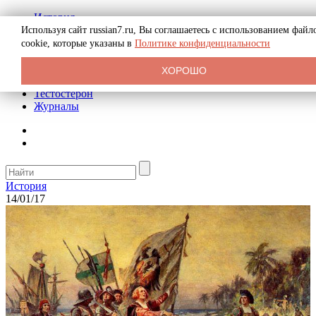
История
Биография
Используя сайт russian7.ru, Вы соглашаетесь с использованием файл
Криминал
cookie, которые указаны в
Политике конфиденциальности
Реклама на сайте
О сайте
ХОРОШО
Рекомендательные статьи
Тестостерон
Журналы
История
14/01/17