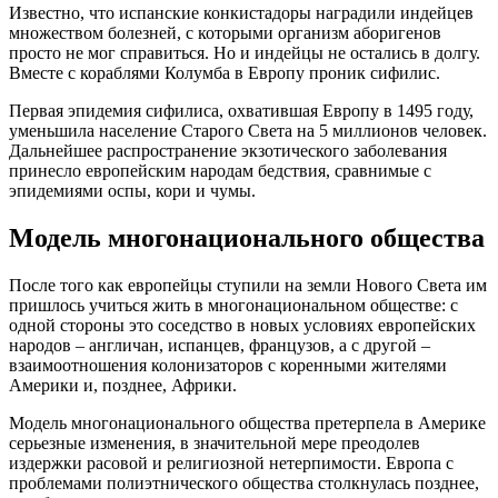
Известно, что испанские конкистадоры наградили индейцев
множеством болезней, с которыми организм аборигенов
просто не мог справиться. Но и индейцы не остались в долгу.
Вместе с кораблями Колумба в Европу проник сифилис.
Первая эпидемия сифилиса, охватившая Европу в 1495 году,
уменьшила население Старого Света на 5 миллионов человек.
Дальнейшее распространение экзотического заболевания
принесло европейским народам бедствия, сравнимые с
эпидемиями оспы, кори и чумы.
Модель многонационального общества
После того как европейцы ступили на земли Нового Света им
пришлось учиться жить в многонациональном обществе: с
одной стороны это соседство в новых условиях европейских
народов – англичан, испанцев, французов, а с другой –
взаимоотношения колонизаторов с коренными жителями
Америки и, позднее, Африки.
Модель многонационального общества претерпела в Америке
серьезные изменения, в значительной мере преодолев
издержки расовой и религиозной нетерпимости. Европа с
проблемами полиэтнического общества столкнулась позднее,