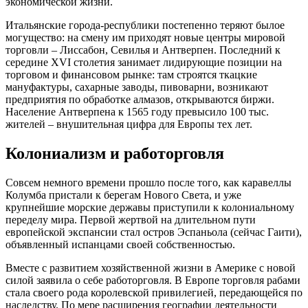
экономической жизни.
Итальянские города-республики постепенно теряют былое
могущество: на смену им приходят новые центры мировой
торговли – Лиссабон, Севилья и Антверпен. Последний к
середине XVI столетия занимает лидирующие позиции на
торговом и финансовом рынке: там строятся ткацкие
мануфактуры, сахарные заводы, пивоварни, возникают
предприятия по обработке алмазов, открываются биржи.
Население Антверпена к 1565 году превысило 100 тыс.
жителей – внушительная цифра для Европы тех лет.
Колониализм и работорговля
Совсем немного времени прошло после того, как каравеллы
Колумба пристали к берегам Нового Света, и уже
крупнейшие морские державы приступили к колониальному
переделу мира. Первой жертвой на длительном пути
европейской экспансии стал остров Эспаньола (сейчас Гаити),
объявленный испанцами своей собственностью.
Вместе с развитием хозяйственной жизни в Америке с новой
силой заявила о себе работорговля. В Европе торговля рабами
стала своего рода королевской привилегией, передающейся по
наследству. По мере расширения географии деятельности