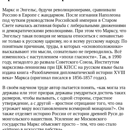
Маркс и Энгельс, будучи революционерами, сравнивали
Россию в Европе с жандармом. После изгнания Наполеона
под чутким руководством Российской империи в Старом
Свете началась активная борьба с либеральными движениями
и демократическими революциями. При этом что Марксу, что
Энгельсу такая позиция не мешала относиться с ненавистью
не только к русскому царизму, но и всему русскому народу. По
понятным причинам, труды, в которых «основоположники»
высказывают эти мысли, сознательно не переводились. Всё
изменилось с наступлением «эпохи гласности». Так, в 1990
году, незадолго до развала Советского Союза, Институтом
марксизма-ленинизма при ЦК КПСС на русском языке была
издана книга «Разоблачения дипломатической истории XVIII
века» Маркса (оригинал писался в 1856-1857 годах).
В своём научном труде автор пытается понять, «как могла эта
держава или этот призрак державы умудриться достичь таких
размеров, чтобы вызывать, с одной стороны, страстное
утверждение, а с другой – яростное отрицание того, что она
угрожает миру восстановлением всемирной монархии?». Он
также отделяет историю России от истории древней Руси до
монгольского нашествия. Усиление же Московского
государства Маркс объясняет просто – тем, что оно стало
«virtuoso в искусстве рабства».