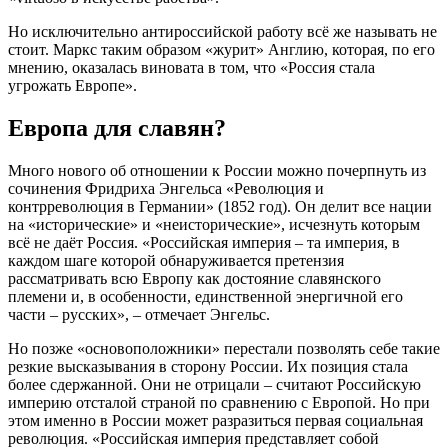
Но исключительно антироссийской работу всё же называть не
стоит. Маркс таким образом «журит» Англию, которая, по его
мнению, оказалась виновата в том, что «Россия стала
угрожать Европе».
Европа для славян?
Много нового об отношении к России можно почерпнуть из
сочинения Фридриха Энгельса «Революция и
контрреволюция в Германии» (1852 год). Он делит все нации
на «исторические» и «неисторические», исчезнуть которым
всё не даёт Россия. «Российская империя – та империя, в
каждом шаге которой обнаруживается претензия
рассматривать всю Европу как достояние славянского
племени и, в особенности, единственной энергичной его
части – русских», – отмечает Энгельс.
Но позже «основоположники» перестали позволять себе такие
резкие высказывания в сторону России. Их позиция стала
более сдержанной. Они не отрицали – считают Российскую
империю отсталой страной по сравнению с Европой. Но при
этом именно в России может разразиться первая социальная
революция. «Российская империя представляет собой