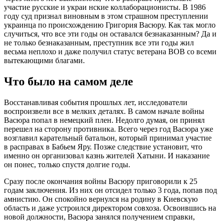
участие русские и украи нские коллаборационисты. В 1986
году суд признал виновным в этом страшном преступлении
украинца по происхождению Григория Васюру. Как так могло
случиться, что все эти годы он оставался безнаказанным? Да и
не только безнаказанным, преступник все эти годы жил
весьма неплохо и даже получил статус ветерана ВОВ со всеми
вытекающими благами.
Что было на самом деле
Восстанавливая события прошлых лет, исследователи
воспроизвели все в мелких деталях. В самом начале войны
Васюра попал в немецкий плен. Недолго думая, он принял
перешел на сторону противника. Всего через год Васюра уже
возглавил карательный батальон, который принимал участие
в расправах в Бабьем Яру. Позже следствие установит, что
именно он организовал казнь жителей Хатыни. И наказание
он понес, только спустя долгие годы.
Сразу после окончания войны Васюру приговорили к 25
годам заключения. Из них он отсидел только 3 года, попав под
амнистию. Он спокойно вернулся на родину в Киевскую
область и даже устроился директором совхоза. Освоившись на
новой должности, Васюра занялся получением справки,