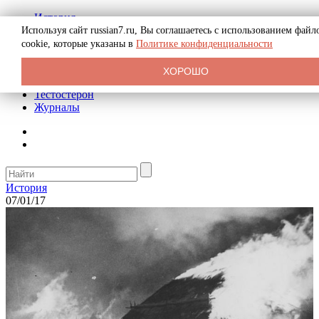
История
Биография
Используя сайт russian7.ru, Вы соглашаетесь с использованием файл
Криминал
cookie, которые указаны в
Политике конфиденциальности
Реклама на сайте
О сайте
ХОРОШО
Рекомендательные статьи
Тестостерон
Журналы
История
07/01/17