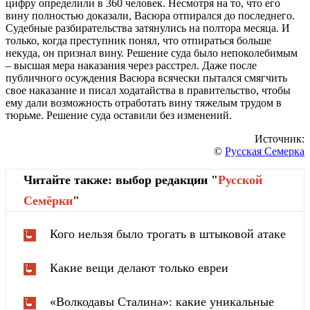
цифру определили в 360 человек. Несмотря на то, что его
вину полностью доказали, Васюра отпирался до последнего.
Судебные разбирательства затянулись на полтора месяца. И
только, когда преступник понял, что отпираться больше
некуда, он признал вину. Решение суда было непоколебимым
– высшая мера наказания через расстрел. Даже после
публичного осуждения Васюра всячески пытался смягчить
свое наказание и писал ходатайства в правительство, чтобы
ему дали возможность отработать вину тяжелым трудом в
тюрьме. Решение суда оставили без изменений.
Источник:
©
Русская Семерка
Читайте также: выбор редакции "
Русской
Cемёрки
"
Кого нельзя было трогать в штыковой атаке
Какие вещи делают только евреи
«Волкодавы Сталина»: какие уникальные