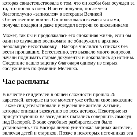
которая свидетельствовала о том, что он якобы был осужден за
то, что попал в плен. И он ее получил, после чего
благополучно «записался» в ветераны Великой
Отечественной войны. Он пользовался всеми льготами,
получал подарки и даже проводил встречи со школьниками.
Может, так бы и продолжалась его спокойная жизнь, если бы
один из служащих военкомата не обнаружил в архивах
небольшую несостыковку – Васюра числился в списках без
вести пропавших. Естественно, это вызвало много вопросов,
начали поднимать старые документы и докопались до истины.
Следствие нашло зацепку благодаря одному из старых
сослуживцев по фамилии Мелешко.
Час расплаты
В качестве свидетелей в общей сложности прошло 26
карателей, которые на тот момент уже отбыли свое наказание.
Также свидетельствовали и уцелевшие жители Хатыни,
которые описали экзекуцию во всех деталях. Некоторые из
присутствующих на заседаниях пытались совершить самосуд
над Васюрой. В ходе судебных разбирательств было
установлено, что Васюра лично уничтожал мирных жителей,
включая детей и стариков. Позже в некоторых источниках эта