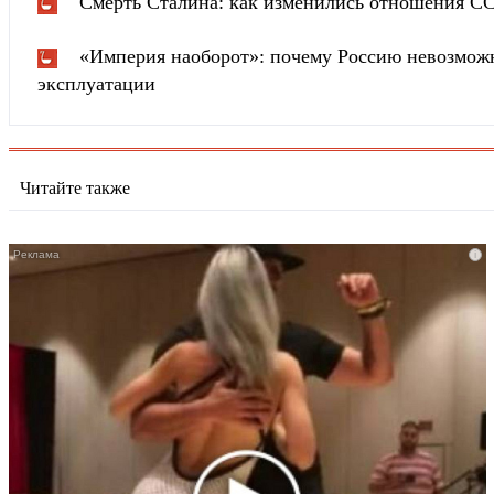
Смерть Сталина: как изменились отношения С
«Империя наоборот»: почему Россию невозможн
эксплуатации
Читайте также
i