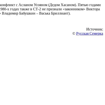
л конфликт с Асланом Усояном (Дедом Хасаном). Пятью годами
1980-х годах также в СТ-2 не признали «законником» Виктора
к» Владимир Бабушкин – Васька Бриллиант).
Источник:
©
Русская Семерка