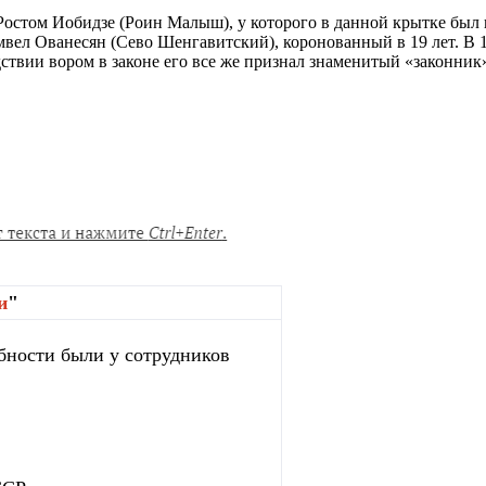
е Ростом Иобидзе (Роин Малыш), у которого в данной крытке бы
амвел Ованесян (Сево Шенгавитский), коронованный в 19 лет. В 
дствии вором в законе его все же признал знаменитый «законни
и
"
бности были у сотрудников