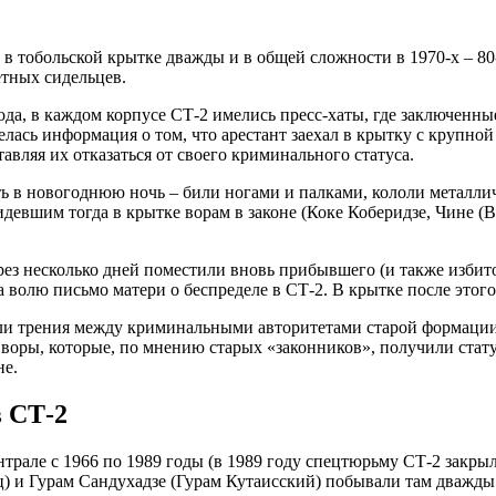
тобольской крытке дважды и в общей сложности в 1970-х – 80-х
етных сидельцев.
да, в каждом корпусе СТ-2 имелись пресс-хаты, где заключенны
ась информация о том, что арестант заехал в крытку с крупной
авляя их отказаться от своего криминального статуса.
ть в новогоднюю ночь – били ногами и палками, кололи металли
девшим тогда в крытке ворам в законе (Коке Коберидзе, Чине (
ерез несколько дней поместили вновь прибывшего (и также изби
 волю письмо матери о беспределе в СТ-2. В крытке после этог
али трения между криминальными авторитетами старой формаци
воры, которые, по мнению старых «законников», получили стат
не.
 СТ-2
рале с 1966 по 1989 годы (в 1989 году спецтюрьму СТ-2 закрыл
) и Гурам Сандухадзе (Гурам Кутаисский) побывали там дважды