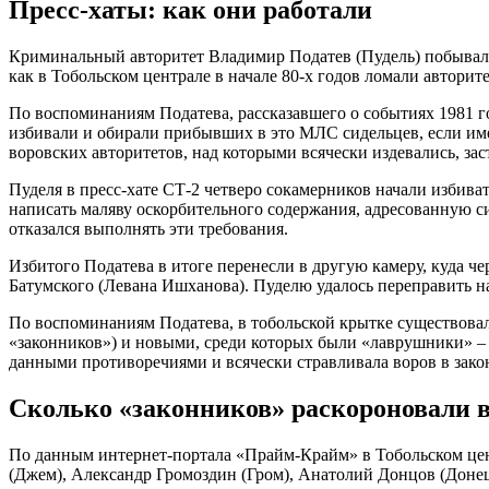
Пресс-хаты: как они работали
Криминальный авторитет Владимир Податев (Пудель) побывал в 
как в Тобольском централе в начале 80-х годов ломали авторит
По воспоминаниям Податева, рассказавшего о событиях 1981 го
избивали и обирали прибывших в это МЛС сидельцев, если имел
воровских авторитетов, над которыми всячески издевались, заст
Пуделя в пресс-хате СТ-2 четверо сокамерников начали избива
написать маляву оскорбительного содержания, адресованную си
отказался выполнять эти требования.
Избитого Податева в итоге перенесли в другую камеру, куда ч
Батумского (Левана Ишханова). Пуделю удалось переправить на
По воспоминаниям Податева, в тобольской крытке существов
«законников») и новыми, среди которых были «лаврушники» – 
данными противоречиями и всячески стравливала воров в зако
Сколько «законников» раскороновали в
По данным интернет-портала «Прайм-Крайм» в Тобольском цент
(Джем), Александр Громоздин (Гром), Анатолий Донцов (Донец