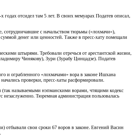
 годах отсидел там 5 лет. В своих мемуарах Податев описал,
е, сотрудничавшие с начальством тюрьмы («лохмачи»),
 суммой денег или ценностей. Также в пресс-хату помещали
ческими штырями. Требовали отречься от арестантской жизни,
Владимиру Чинякову), Зури (Зурабу Цинцадзе). Податев
того и ограбленного «лохмачами» вора в законе Ишхана
о начались проверки, пресс-хаты расформировали.
и (так называемыми нэпманскими ворами, чтящими кодекс
ус незаслуженно. Тюремная администрация пользовалась
и) отбывали свои сроки 67 воров в законе. Евгений Васин
.