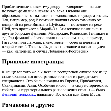
Приближенные к княжьему двору — «дворяне» — начали
получать фамилии в начале XV века. Обычно они
образовывались от названия пожалованных государем земель.
Так, например, род Вяземских получил свою фамилию от
владений на реке Вязьма, а Шуйских — по землям на реке
Шуй, что протекает в Марий-Эл. Аналогично появились и
другие боярские фамилии: Мещерские, Рязанские, Галицкие и
т.д. Ряд фамилий образовывали по кличкам, как, например,
Гагарины или Лыковы, а некоторые — сочетая первый и
второй способ. То есть объединяя прозвище и название удела
— как, например, в случае Лобановых-Ростовских.
Пришлые иностранцы
К концу все того же XV века на государевой службе все чаще
стали оказываться иностранные военные и гражданские
специалисты. Это были выходцы из Европы, Прибалтики,
Скандинавии, Азии. Особенно много — в силу исторических
событий и территориального расположения страны — было
фамилий тюркских,
например, Юсуповы или Кара-Мурза.
Романовы и другие