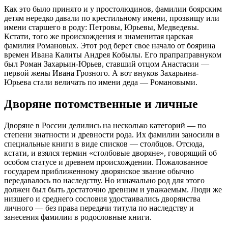
Как это было принято и у простолюдинов, фамилии боярским
детям нередко давали по крестильному имени, прозвищу или
имени старшего в роду: Петровы, Юрьевы, Медведевы.
Кстати, того же происхождения и знаменитая царская
фамилия Романовых. Этот род берет свое начало от боярина
времен Ивана Калиты Андрея Кобылы. Его прапраправнуком
был Роман Захарьин-Юрьев, ставший отцом Анастасии —
первой жены Ивана Грозного. А вот внуков Захарьина-
Юрьева стали величать по имени деда — Романовыми.
Дворяне потомственные и личные
Дворяне в России делились на несколько категорий — по
степени знатности и древности рода. Их фамилии заносили в
специальные книги в виде списков — столбцов. Отсюда,
кстати, и взялся термин «столбовые дворяне», говорящий об
особом статусе и древнем происхождении. Пожалованное
государем приближенному дворянское звание обычно
передавалось по наследству. Но изначально род для этого
должен был быть достаточно древним и уважаемым. Люди же
низшего и среднего сословия удостаивались дворянства
личного — без права передачи титула по наследству и
занесения фамилии в родословные книги.