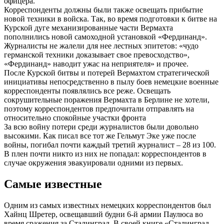
офицера.
Корреспонденты должны были также освещать прибытие
новой техники в войска. Так, во время подготовки к битве на
Курской дуге механизированные части Вермахта
пополнились новой самоходной установкой «Фердинанд».
Журналисты не жалели для нее лестных эпитетов: «чудо
германской техники доказывает свое превосходство»,
«Фердинанд» наводит ужас на неприятеля» и прочее.
После Курской битвы и потерей Вермахтом стратегической
инициативы непосредственно в пылу боев немецкие военные
корреспонденты появлялись все реже. Освещать
сокрушительные поражения Вермахта в Берлине не хотели,
поэтому корреспондентов предпочитали отправлять на
относительно спокойные участки фронта
За всю войну потери среди журналистов были довольно
высокими. Как писал все тот же Гельмут Эке уже после
войны, погибал почти каждый третий журналист – 28 из 100.
В плен почти никто из них не попадал: корреспондентов в
случае окружения эвакуировали одними из первых.
Самые известные
Одним из самых известных немецких корреспондентов был
Хайнц Шретер, освещавший будни 6-й армии Паулюса во
время сражения за Сталинград. В своей книге «Сталинград.