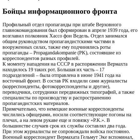
Бойцы информационного фронта
Профильный отдел пропаганды при штабе Верховного
главнокомандования был сформирован в апреле 1939 года, его
возглавил полковник Хассо фон Ведель. Отдел занимался
общим руководством пропагандистскими частями в
вооруженных силах, также ему подчинялись роты
пропаганды – Propagandakompanie (PK), состоявшие из
корреспондентов разных профилей.
К моменту нападения на СССР в распоряжении Вермахта
находилось 19 таких рот. Большая их часть – 17
подразделений – была отправлена в июне 1941 года на
восточный фронт. В состав PK входили сами журналисты
(корреспонденты, фотокорреспонденты и другие),
переводчики, сотрудники передвижных типографий, а также
специалисты по производству и распространению
пропагандистских материалов.
Примечательно, что немецкие военные корреспонденты
числились офицерами, носили соответствующие погоны на
плечах, а на левом рукаве еще и повязку «P.K.». В
большинстве случаев срок их службы составлял два года.
При этом журналисты не сопровождали войска постоянно.
Военный корреспондент Вермахата Гельмут Эке вспоминал,