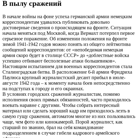
В пылу сражений
В начале войны на фоне успеха германской армии немецким
корреспондентам удавалось публиковать довольно
достоверные сведения о происходящем на фронте. Ситуация
начала меняться под Москвой, когда Вермахт потерпел первое
серьезное поражение. Об изменении положения на фронте
зимой 1941-1942 годов можно понять из общего лейтмотива
сообщений корреспондентов: от «непобедимая немецкая
армия скоро будет в столице СССР» до «доблестные войска
успешно отбивают бесполезные атаки большевиков».
Настоящим испытанием для военных корреспондентов стала
Сталинградская битва. В расположение 6-й армии Фридриха
Паулюса крупный журналистский десант прибыл в июле-
августе 1942 года – к моменту начала боев непосредственно
на подступах к городу и его окраинах.
В условиях городских сражений журналистам, помимо
исполнения своих прямых обязанностей, часто приходилось
воевать наравне с другими. Чтобы собрать интересный
материал или сделать хороший кадр им приходилось лезть в
самую гущу сражения, автоматом многие из них пользовались
чаще, чем фото или кинокамерой. Порой журналист, как
старший по званию, брал на себя командование
подразделением в случае гибели кадрового армейского