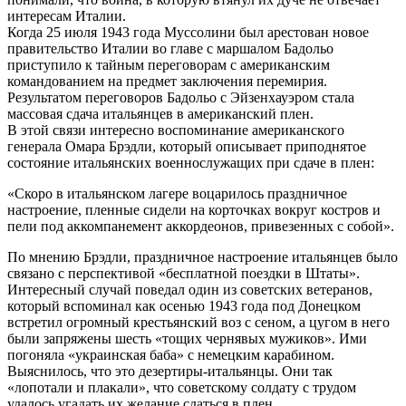
интересам Италии.
Когда 25 июля 1943 года Муссолини был арестован новое
правительство Италии во главе с маршалом Бадольо
приступило к тайным переговорам с американским
командованием на предмет заключения перемирия.
Результатом переговоров Бадольо с Эйзенхауэром стала
массовая сдача итальянцев в американский плен.
В этой связи интересно воспоминание американского
генерала Омара Брэдли, который описывает приподнятое
состояние итальянских военнослужащих при сдаче в плен:
«Скоро в итальянском лагере воцарилось праздничное
настроение, пленные сидели на корточках вокруг костров и
пели под аккомпанемент аккордеонов, привезенных с собой».
По мнению Брэдли, праздничное настроение итальянцев было
связано с перспективой «бесплатной поездки в Штаты».
Интересный случай поведал один из советских ветеранов,
который вспоминал как осенью 1943 года под Донецком
встретил огромный крестьянский воз с сеном, а цугом в него
были запряжены шесть «тощих чернявых мужиков». Ими
погоняла «украинская баба» с немецким карабином.
Выяснилось, что это дезертиры-итальянцы. Они так
«лопотали и плакали», что советскому солдату с трудом
удалось угадать их желание сдаться в плен.