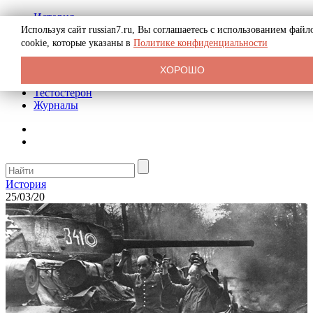
История
Биография
Используя сайт russian7.ru, Вы соглашаетесь с использованием файл
Криминал
cookie, которые указаны в
Политике конфиденциальности
Реклама на сайте
О сайте
ХОРОШО
Рекомендательные статьи
Тестостерон
Журналы
История
25/03/20