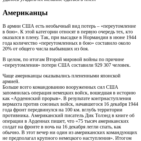
Американцы
В армии США есть необычный вид потерь – «переутомление
в бою». К этой категории относят в первую очередь тех, кто
оказался в плену. Так, при высадке в Нормандии в июне 1944
года количество «переутомленных в бою» составило около
20% от общего числа выбывших из боя.
В целом, по итогам Второй мировой войны по причине
«переутомления» потери США составили 929 307 человек.
Чаще американцы оказывались плененными японской
армией.
Больше всего командованию вооруженных сил США
запомнилась операция немецких войск, вошедшая в историю
как «Арденнский прорыв». В результате контрнаступления
вермахта против союзных войск, начавшегося 16 декабря 1944
года фронт передвинулся на 100 км. вглубь территории
противника. Американский писатель Дик Толэнд в книге об
операции в Арденнах пишет, что «75 тысяч американских
солдат на фронте в ночь на 16 декабря легли спать, как
обычно. В этот вечер ни один из американских командующих
не предполагал крупного немецкого наступления». Итогом