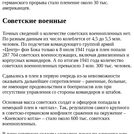
германского прорыва стало пленение около 30 тыс.
американцев.
Советские военные
Точных сведений о количестве советских военнопленных нет.
По разным данным их число колеблется от 4,5 до 5,5 млн.
человек. По подсчетам командующего группой армий
«Центр» фон Бока только к 8 июля 1941 года в плен попали
287 704 советских военнослужащих, включая дивизионных и
корпусных командиров. А по итогам 1941 года количество
советских военнопленных превысило 3 млн. 300 тыс. человек.
Сдавались в плен в первую очередь из-за невозможности
оказывать дальнейшее сопротивление – раненные, больные,
не имеющие продовольствия и боеприпасов или при
отсутствии управления со стороны командиров и штабов.
Основная масса советских солдат и офицеров попадала в
немецкий плен в «котлах». Так, результатом самого крупного
в советско-германском конфликте сражения на окружение –
«Киевского котла» – стало около 600 тыс. советских
военнопленных.
В плен советские солдаты сдавались также по одиночке или