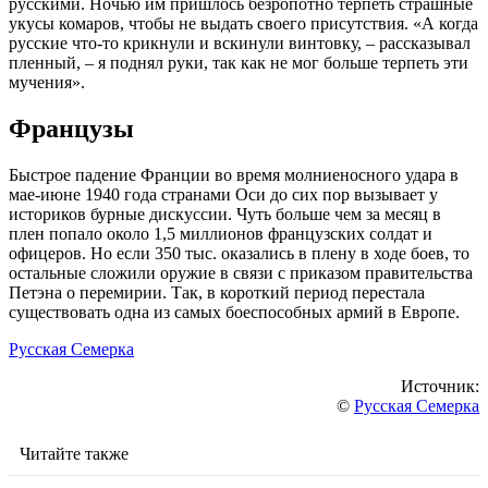
русскими. Ночью им пришлось безропотно терпеть страшные
укусы комаров, чтобы не выдать своего присутствия. «А когда
русские что-то крикнули и вскинули винтовку, – рассказывал
пленный, – я поднял руки, так как не мог больше терпеть эти
мучения».
Французы
Быстрое падение Франции во время молниеносного удара в
мае-июне 1940 года странами Оси до сих пор вызывает у
историков бурные дискуссии. Чуть больше чем за месяц в
плен попало около 1,5 миллионов французских солдат и
офицеров. Но если 350 тыс. оказались в плену в ходе боев, то
остальные сложили оружие в связи с приказом правительства
Петэна о перемирии. Так, в короткий период перестала
существовать одна из самых боеспособных армий в Европе.
Русская Семерка
Источник:
©
Русская Семерка
Читайте также