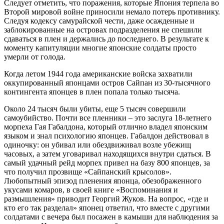
Следует отметить, что поражения, которые Япония терпела во
Второй мировой войне приносили немало потерь противнику.
Следуя кодексу самурайской чести, даже осажденные и
заблокированные на островах подразделения не спешили
сдаваться в плен и держались до последнего. В результате к
моменту капитуляции многие японские солдаты просто
умерли от голода.
Когда летом 1944 года американские войска захватили
оккупированный японцами остров Сайпан из 30-тысячного
контингента японцев в плен попала только тысяча.
Около 24 тысяч были убиты, еще 5 тысяч совершили
самоубийство. Почти все пленники – это заслуга 18-летнего
морпеха Гая Габалдона, который отлично владел японским
языком и знал психологию японцев. Габалдон действовал в
одиночку: он убивал или обездвиживал возле убежищ
часовых, а затем уговаривал находящихся внутри сдаться. В
самый удачный рейд морпех привел на базу 800 японцев, за
что получил прозвище «Сайпанский крысолов».
Любопытный эпизод пленения японца, обезображенного
укусами комаров, в своей книге «Воспоминания и
размышления» приводит Георгий Жуков. На вопрос, «где и
кто его так разделал» японец ответил, что вместе с другими
солдатами с вечера был посажен в камыши для наблюдения за