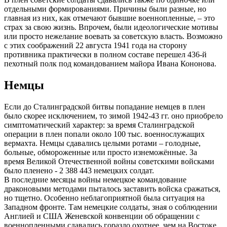
отдельными формированиями. Причины были разные, но
главная из них, как отмечают бывшие военнопленные, – это
страх за свою жизнь. Впрочем, были идеологические мотивы
или просто нежелание воевать за советскую власть. Возможно
с этих соображений 22 августа 1941 года на сторону
противника практически в полном составе перешел 436-й
пехотный полк под командованием майора Ивана Кононова.
Немцы
Если до Сталинградской битвы попадание немцев в плен
было скорее исключением, то зимой 1942-43 гг. оно приобрело
симптоматический характер: за время Сталинградской
операции в плен попали около 100 тыс. военнослужащих
вермахта. Немцы сдавались целыми ротами – голодные,
больные, обмороженные или просто изнеможённые. За
время Великой Отечественной войны советскими войсками
было пленено - 2 388 443 немецких солдат.
В последние месяцы войны немецкое командование
драконовыми методами пыталось заставить войска сражаться,
но тщетно. Особенно неблагоприятной была ситуация на
Западном фронте. Там немецкие солдаты, зная о соблюдении
Англией и США Женевской конвенции об обращении с
военнопленными сдавались гораздо охотнее, чем на Востоке.