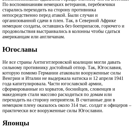
По воспоминаниям немецких ветеранов, перебежчики
старались переходить на сторону противника
непосредственно перед атакой. Были случаи и
организованной сдачи в плен. Так, в Северной Африке
немецкие солдаты, оставшись без боеприпасов, горючего и
продовольствия выстраивались в колонны чтобы сдаться
американцам или англичанам.
Югославы
Не все страны Антигитлеровской коалиции могли давать
сильному противнику достойный отпор. Так, Югославия,
которую помимо Германии атаковали вооруженные силы
Венгрии и Италии не выдержала натиска и 12 апреля 1941
года капитулировала. Части югославской армии,
сформированные из хорватов, боснийцев, словенцев и
македонцев стали массово расходиться по домам или
переходить на сторону неприятеля. В считанные дни в
немецком плену оказалось около 314 тыс. солдат и офицеров –
практически все вооруженные силы Югославии.
Японцы