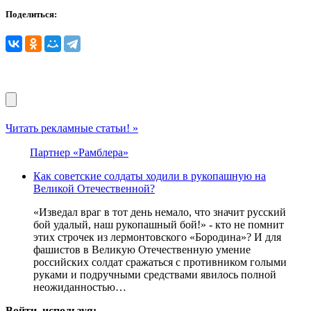
Поделиться:
Читать рекламные статьи! »
Партнер «Рамблера»
Как советские солдаты ходили в рукопашную на
Великой Отечественной?
«Изведал враг в тот день немало, что значит русский
бой удалый, наш рукопашный бой!» - кто не помнит
этих строчек из лермонтовского «Бородина»? И для
фашистов в Великую Отечественную умение
российских солдат сражаться с противником голыми
руками и подручными средствами явилось полной
неожиданностью…
Войти, используя: