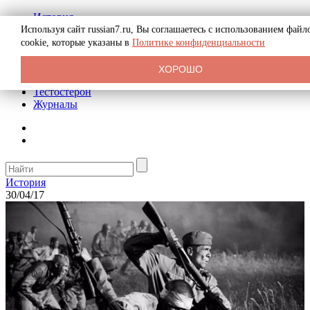
История
Биография
Используя сайт russian7.ru, Вы соглашаетесь с использованием файл
Криминал
cookie, которые указаны в
Политике конфиденциальности
Реклама на сайте
О сайте
ХОРОШО
Рекомендательные статьи
Тестостерон
Журналы
История
30/04/17