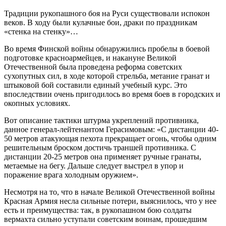
Традиции рукопашного боя на Руси существовали испокон
веков. В ходу были кулачные бои, драки по праздникам
«стенка на стенку»…
Во время Финской войны обнаружились пробелы в боевой
подготовке красноармейцев, и накануне Великой
Отечественной была проведена реформа советских
сухопутных сил, в ходе которой стрельба, метание гранат и
штыковой бой составили единый учебный курс. Это
впоследствии очень пригодилось во время боев в городских и
окопных условиях.
Вот описание тактики штурма укреплений противника,
данное генерал-лейтенантом Герасимовым: «С дистанции 40-
50 метров атакующая пехота прекращает огонь, чтобы одним
решительным броском достичь траншей противника. С
дистанции 20-25 метров она применяет ручные гранаты,
метаемые на бегу. Дальше следует выстрел в упор и
поражение врага холодным оружием».
Несмотря на то, что в начале Великой Отечественной войны
Красная Армия несла сильные потери, выяснилось, что у нее
есть и преимущества: так, в рукопашном бою солдаты
вермахта сильно уступали советским воинам, прошедшим