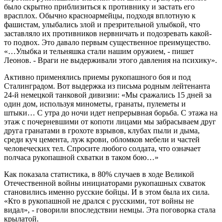
было скрытно приблизиться к противнику и застать его
врасплох. Обычно красноармейцы, подходя вплотную к
фашистам, улыбались злой и презрительной улыбкой, что
заставляло их противников нервничать и подозревать какой-
то подвох. Это давало первым существенное преимущество.
«…Улыбка и тельняшка стали нашим оружием, - пишет
Леонов. - Враги не выдерживали этого давления на психику».
Активно применялись приемы рукопашного боя и под
Сталинградом. Вот выдержка из письма родным лейтенанта
24-й немецкой танковой дивизии: «Мы сражались 15 дней за
один дом, используя минометы, гранаты, пулеметы и
штыки… С утра до ночи идет непрерывная борьба. С этажа на
этаж с почерневшими от копоти лицами мы забрасываем друг
друга гранатами в грохоте взрывов, клубах пыли и дыма,
среди куч цемента, луж крови, обломков мебели и частей
человеческих тел. Спросите любого солдата, что означает
полчаса рукопашной схватки в таком бою…»
Как показала статистика, в 80% случаев в ходе Великой
Отечественной войны инициаторами рукопашных схваток
становились именно русские бойцы. И в этом была их сила.
«Кто в рукопашной не дрался с русскими, тот войны не
видал», - говорили впоследствии немцы. Эта поговорка стала
крылатой.