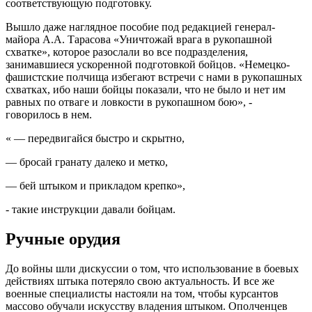
соответствующую подготовку.
Вышло даже наглядное пособие под редакцией генерал-
майора А.А. Тарасова «Уничтожай врага в рукопашной
схватке», которое разослали во все подразделения,
занимавшиеся ускоренной подготовкой бойцов. «Немецко-
фашистские полчища избегают встречи с нами в рукопашных
схватках, ибо наши бойцы показали, что не было и нет им
равных по отваге и ловкости в рукопашном бою», -
говорилось в нем.
« — передвигайся быстро и скрытно,
— бросай гранату далеко и метко,
— бей штыком и прикладом крепко»,
- такие инструкции давали бойцам.
Ручные орудия
До войны шли дискуссии о том, что использование в боевых
действиях штыка потеряло свою актуальность. И все же
военные специалисты настояли на том, чтобы курсантов
массово обучали искусству владения штыком. Ополченцев