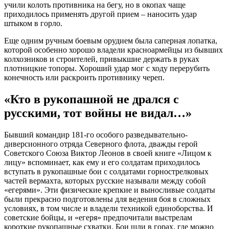
учили колоть противника на бегу, но в окопах чаще
приходилось применять другой прием – наносить удар
штыком в горло.
Еще одним ручным боевым орудием была саперная лопатка,
которой особенно хорошо владели красноармейцы из бывших
колхозников и строителей, привыкшие держать в руках
плотницкие топоры. Хороший удар мог с ходу перерубить
конечность или раскроить противнику череп.
«Кто в рукопашной не дрался с
русскими, тот войны не видал…»
Бывший командир 181-го особого разведывательно-
диверсионного отряда Северного флота, дважды герой
Советского Союза Виктор Леонов в своей книге «Лицом к
лицу» вспоминает, как ему и его солдатам приходилось
вступать в рукопашные бои с солдатами горнострелковых
частей вермахта, которых русские называли между собой
«егерями». Эти физические крепкие и выносливые солдаты
были прекрасно подготовлены для ведения боя в сложных
условиях, в том числе и владели техникой единоборства. И
советские бойцы, и «егеря» предпочитали выстрелам
короткие рукопашные схватки. Бои шли в горах, где можно