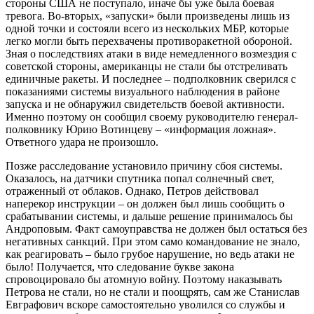
стороны США не поступало, иначе бы уже была боевая
тревога. Во-вторых, «запуски» были произведены лишь из
одной точки и состояли всего из нескольких МБР, которые
легко могли быть перехвачены противоракетной обороной.
Зная о последствиях атаки в виде немедленного возмездия с
советской стороны, американцы не стали бы отстреливать
единичные ракеты. И последнее – подполковник сверился с
показаниями системы визуального наблюдения в районе
запуска и не обнаружил свидетельств боевой активности.
Именно поэтому он сообщил своему руководителю генерал-
полковнику Юрию Вотинцеву – «информация ложная».
Ответного удара не произошло.
Позже расследование установило причину сбоя системы.
Оказалось, на датчики спутника попал солнечный свет,
отраженный от облаков. Однако, Петров действовал
наперекор инструкции – он должен был лишь сообщить о
срабатывании системы, и дальше решение принималось бы
Андроповым. Факт самоуправства не должен был остаться без
негативных санкций. При этом само командование не знало,
как реагировать – было грубое нарушение, но ведь атаки не
было! Получается, что следование букве закона
спровоцировало бы атомную войну. Поэтому наказывать
Петрова не стали, но не стали и поощрять, сам же Станислав
Евграфович вскоре самостоятельно уволился со службы и