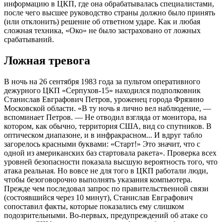
информацию в ЦКП, где она обрабатывалась специалистами,
после чего высшее руководство страны должно было принять
(или отклонить) решение об ответном ударе. Как и любая
сложная техника, «Око» не было застраховано от ложных
срабатываний.
Ложная тревога
В ночь на 26 сентября 1983 года за пультом оперативного
дежурного ЦКП «Серпухов-15» находился подполковник
Станислав Евграфович Петров, уроженец города Фрязино
Московской области. «В ту ночь я лично вел наблюдение, —
вспоминает Петров. — Не отводил взгляда от монитора, на
котором, как обычно, территория США, вид со спутников. В
оптическом диапазоне, и в инфракрасном... И вдруг табло
загорелось красными буквами: «Старт!» Это значит, что с
одной из американских баз стартовала ракета». Проверка всех
уровней безопасности показала высшую вероятность того, что
атака реальная. Но вовсе не для того в ЦКП работали люди,
чтобы безоговорочно выполнять указания компьютера.
Прежде чем последовал запрос по правительственной связи
(состоявшийся через 10 минут), Станислав Евграфович
сопоставил факты, которые показались ему слишком
подозрительными. Во-первых, предупреждений об атаке со