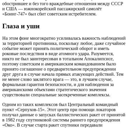
обострившее и без того враждебные отношения между СССР
и США — южнокорейский пассажирский самолёт
«Боинг-747» был сбит советским истребителем.
Глаза и уши
На этом фоне многократно усиливалась важность наблюдений
за территорией противника, поскольку любое, даже случайное
событие может принять политический оборот и иметь
роковые последствия в виде атомного удара. Разумеется,
никто не был заинтересован в тотальном Апокалипсисе,
поэтому советским и американским командованием было
принято соглашение о предварительном предупреждении
друг друга в случае начала прямых атакующих действий. Тем
не менее слово заклятого врага — это, в лучшем случае,
формальная гарантия безопасности, и для наблюдения за
американскими объектами стратегического значения
существовали специальные засекреченные комплексы.
Одним из таких комплексов был Центральный командный
пункт «Серпухов-15». Этот центр при помощи локаторов
получал данные о запусках баллистических ракет от принятой
в 1982 году спутниковой системы раннего предупреждения
«Око». В случае старта ракет спутники передавали