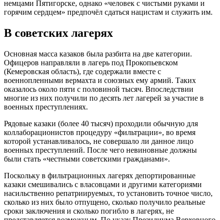
немцами Пятигорске, однако «человек с чистыми руками и
горячим сердцем» предпочёл сдаться нацистам и служить им.
В советских лагерях
Основная масса казаков была разбита на две категории.
Офицеров направляли в лагерь под Прокопьевском
(Кемеровская область), где содержали вместе с
военнопленными вермахта и союзных ему армий. Таких
оказалось около пяти с половиной тысяч. Впоследствии
многие из них получили по десять лет лагерей за участие в
военных преступлениях.
Рядовые казаки (более 40 тысяч) проходили обычную для
коллаборационистов процедуру «фильтрации», во время
которой устанавливалось, не совершало ли данное лицо
военных преступлений. После чего невиновные должны
были стать «честными советскими гражданами».
Поскольку в фильтрационных лагерях депортированные
казаки смешивались с власовцами и другими категориями
насильственно репатриируемых, то установить точное число,
сколько из них было отпущено, сколько получило реальные
сроки заключения и сколько погибло в лагерях, не
представляется возможным. По указу Президиума Верховного