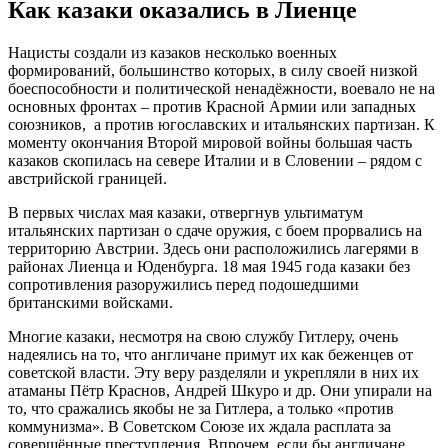
Как казаки оказались в Лиенце
Нацисты создали из казаков несколько военных
формирований, большинство которых, в силу своей низкой
боеспособности и политической ненадёжности, воевало не на
основных фронтах – против Красной Армии или западных
союзников, а против югославских и итальянских партизан. К
моменту окончания Второй мировой войны большая часть
казаков скопилась на севере Италии и в Словении – рядом с
австрийской границей.
В первых числах мая казаки, отвергнув ультиматум
итальянских партизан о сдаче оружия, с боем прорвались на
территорию Австрии. Здесь они расположились лагерями в
районах Лиенца и Юденбурга. 18 мая 1945 года казаки без
сопротивления разоружились перед подошедшими
британскими войсками.
Многие казаки, несмотря на свою службу Гитлеру, очень
надеялись на то, что англичане примут их как беженцев от
советской власти. Эту веру разделяли и укрепляли в них их
атаманы Пётр Краснов, Андрей Шкуро и др. Они упирали на
то, что сражались якобы не за Гитлера, а только «против
коммунизма». В Советском Союзе их ждала расплата за
совершённые преступления. Впрочем, если бы англичане