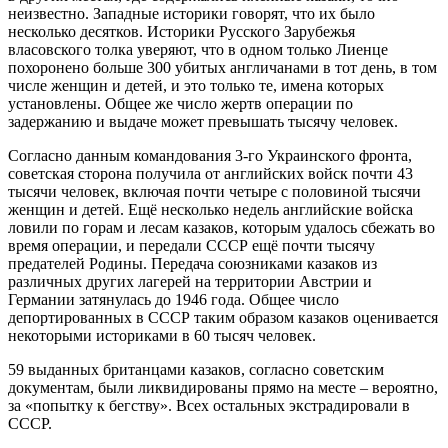
неизвестно. Западные историки говорят, что их было
несколько десятков. Историки Русского Зарубежья
власовского толка уверяют, что в одном только Лиенце
похоронено больше 300 убитых англичанами в тот день, в том
числе женщин и детей, и это только те, имена которых
установлены. Общее же число жертв операции по
задержанию и выдаче может превышать тысячу человек.
Согласно данным командования 3-го Украинского фронта,
советская сторона получила от английских войск почти 43
тысячи человек, включая почти четыре с половиной тысячи
женщин и детей. Ещё несколько недель английские войска
ловили по горам и лесам казаков, которым удалось сбежать во
время операции, и передали СССР ещё почти тысячу
предателей Родины. Передача союзниками казаков из
различных других лагерей на территории Австрии и
Германии затянулась до 1946 года. Общее число
депортированных в СССР таким образом казаков оценивается
некоторыми историками в 60 тысяч человек.
59 выданных британцами казаков, согласно советским
документам, были ликвидированы прямо на месте – вероятно,
за «попытку к бегству». Всех остальных экстрадировали в
СССР.