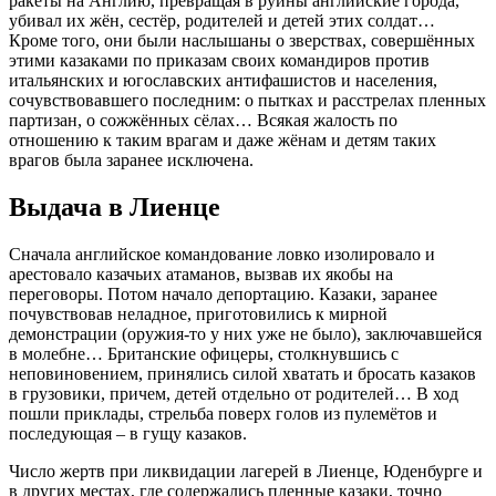
ракеты на Англию, превращая в руины английские города,
убивал их жён, сестёр, родителей и детей этих солдат…
Кроме того, они были наслышаны о зверствах, совершённых
этими казаками по приказам своих командиров против
итальянских и югославских антифашистов и населения,
сочувствовавшего последним: о пытках и расстрелах пленных
партизан, о сожжённых сёлах… Всякая жалость по
отношению к таким врагам и даже жёнам и детям таких
врагов была заранее исключена.
Выдача в Лиенце
Сначала английское командование ловко изолировало и
арестовало казачьих атаманов, вызвав их якобы на
переговоры. Потом начало депортацию. Казаки, заранее
почувствовав неладное, приготовились к мирной
демонстрации (оружия-то у них уже не было), заключавшейся
в молебне… Британские офицеры, столкнувшись с
неповиновением, принялись силой хватать и бросать казаков
в грузовики, причем, детей отдельно от родителей… В ход
пошли приклады, стрельба поверх голов из пулемётов и
последующая – в гущу казаков.
Число жертв при ликвидации лагерей в Лиенце, Юденбурге и
в других местах, где содержались пленные казаки, точно