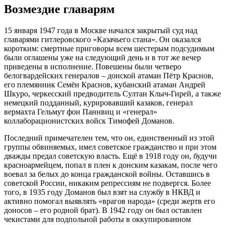
Возмездие главарям
15 января 1947 года в Москве начался закрытый суд над
главарями гитлеровского «Казачьего стана». Он оказался
коротким: смертные приговоры всем шестерым подсудимым
были оглашены уже на следующий день и в тот же вечер
приведены в исполнение. Повешены были четверо
белогвардейских генералов – донской атаман Пётр Краснов,
его племянник Семён Краснов, кубанский атаман Андрей
Шкуро, черкесский предводитель Султан Клыч-Гирей, а также
немецкий подданный, курировавший казаков, генерал
вермахта Гельмут фон Паннвиц и «генерал»
коллаборационистских войск Тимофей Доманов.
Последний примечателен тем, что он, единственный из этой
группы обвиняемых, имел советское гражданство и при этом
дважды предал советскую власть. Ещё в 1918 году он, будучи
красноармейцем, попал в плен к донским казакам, после чего
воевал за белых до конца гражданской войны. Оставшись в
советской России, никаким репрессиям не подвергся. Более
того, в 1935 году Доманов был взят на службу в НКВД и
активно помогал выявлять «врагов народа» (среди жертв его
доносов – его родной брат). В 1942 году он был оставлен
чекистами для подпольной работы в оккупированном