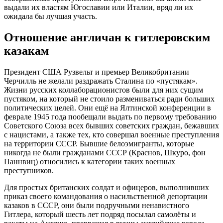
выдали их властям Югославии или Италии, вряд ли их
ожидала бы лучшая участь.
Отношение англичан к гитлеровским
казакам
Президент США Рузвельт и премьер Великобритании
Черчилль не желали раздражать Сталина по «пустякам».
Жизни русских коллаборационистов были для них сущим
пустяком, на который не стоило размениваться ради больших
политических целей. Они ещё на Ялтинской конференции в
феврале 1945 года пообещали выдать по первому требованию
Советского Союза всех бывших советских граждан, бежавших
с нацистами, а также тех, кто совершал военные преступления
на территории СССР. Бывшие белоэмигранты, которые
никогда не были гражданами СССР (Краснов, Шкуро, фон
Паннвиц) относились к категории таких военных
преступников.
Для простых британских солдат и офицеров, выполнивших
приказ своего командования о насильственной депортации
казаков в СССР, они были подручными ненавистного
Гитлера, который шесть лет подряд посылал самолёты и