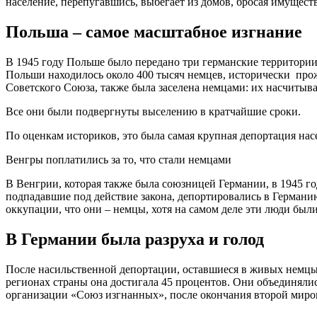
население, перепугавшись, выбегает из домов, бросая имущество
Польша – самое масштабное изгнание
В 1945 году Польше было передано три германские территории
Польши находилось около 400 тысяч немцев, исторически прож
Советского Союза, также была заселена немцами: их насчитыва
Все они были подвергнуты выселению в кратчайшие сроки.
По оценкам историков, это была самая крупная депортация нас
Венгры поплатились за то, что стали немцами
В Венгрии, которая также была союзницей Германии, в 1945 г
подпадавшие под действие закона, депортировались в Германи
оккупации, что они – немцы, хотя на самом деле эти люди бы
В Германии была разруха и голод
После насильственной депортации, оставшиеся в живых немцы 
регионах страны она достигала 45 процентов. Они объединяли
организации «Союз изгнанных», после окончания второй миро