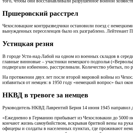
того, чтобы они восстанавливали разрушенное войной хозяйств
Пршеровский расстрел
Чехословацкие контрразведчики остановили поезд с немецкими 
вынужденных переселенцев было их разграблено. Лейтенант Паз
Устицкая резня
В городе Усти-над-Лабой на одном из военных складов в серед
главные винновые – участники немецкого подполья («Вервольфа
подвергали избиению, расстреливали. Количество убитых, по р
На протяжении двух лет после второй мировой войны из Чехос
избавиться от немцев: в 1950 году «немецкий вопрос» был око
НКВД в тревоге за немцев
Руководитель НКВД Лаврентий Берия 14 июня 1945 направил 
«Ежедневно в Германию прибывает из Чехословакии до 5000 не
кончают жизнь самоубийством, вскрывая бритвой вены на рука
офицеры и солдаты в населенных пунктах, где проживают немц