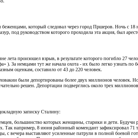
о.
беженцами, который следовал через город Пршеров. Ночь с 18 н
ур, под руководством которого проходила эта акция, был арест
ине лета произошел взрыв, в результате которого погибло 27 че
» ). За немцами тут же начала охота - их было легко узнать по 
азным оценкам, составило от 43 до 220 человек.
ловакии были депортированы более двух миллионов человек. Но
нчательно решен. Депортации подверглись около трех миллионов
докладную записку Сталину:
мцев, большинство которых женщины, старики и дети. Будучи р
х. Так например, 8 июня районный комендант зафиксировал 71 т
ы, с вечера выставляют усиленные патрули в полной боевой гот