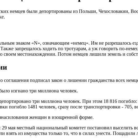
ких немцев были депортированы из Польши, Чехословакии, Вос
ке.
льным знаком «N», означающим «немец». Им не разрешалось езд
 Также запрещалось ходить по тротуарам, а уж говорить по-нем
и о своем местонахождении. Потом немцев лишили земель и собс
ии
о соглашения подписал закон о лишении гражданства всех немц
было изгнано три миллиона человек.
епортировано три миллиона человек. При этом 18 816 погибло: 
ки погибло 1481 человек, сразу после транспортировки - 705, во
изнасилования женщин в изощренной форме.
29 мая местный национальный комитет постановил выселить все
ли взять из имущества только то, что в силах унести. Пощадили