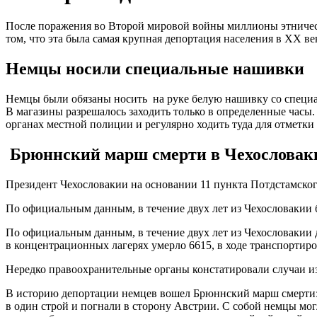
После поражения во Второй мировой войны миллионы этничес
том, что эта была самая крупная депортация населения в XX ве
Немцы носили специальные нашивки
Немцы были обязаны носить на руке белую нашивку со специа
В магазины разрешалось заходить только в определенные часы.
органах местной полиции и регулярно ходить туда для отметк
Брюннский марш смерти в Чехословак
Президент Чехословакии на основании 11 пункта Потдстамског
По официальным данным, в течение двух лет из Чехословакии 
По официальным данным, в течение двух лет из Чехословакии д
в концентрационных лагерях умерло 6615, в ходе транспортиров
Нередко правоохранительные органы констатировали случаи 
В историю депортации немцев вошел Брюннский марш смерти: 
в один строй и погнали в сторону Австрии. С собой немцы мог