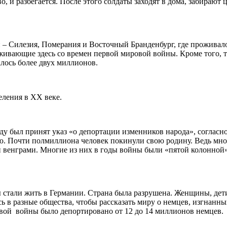
, и разбегается. После этого солдаты заходят в дома, забирают 
 – Силезия, Померания и Восточный Бранденбург, где проживал
ивающие здесь со времен первой мировой войны. Кроме того, т
лось более двух миллионов.
еления в XX веке.
оду был принят указ «о депортации изменников народа», соглас
ю. Почти полмиллиона человек покинули свою родину. Ведь мног
ли венграми. Многие из них в годы войны были «пятой колонной
стали жить в Германии. Страна была разрушена. Женщины, дети 
сь в разные общества, чтобы рассказать миру о немцев, изгнан
вой войны было депортировано от 12 до 14 миллионов немцев.