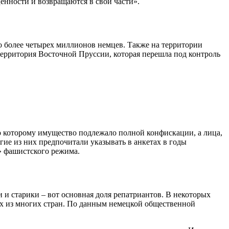
ценности и возвращаются в свои части».
о более четырех миллионов немцев. Также на территории
ерритория Восточной Пруссии, которая перешла под контроль
но которому имущество подлежало полной конфискации, а лица,
ие из них предпочитали указывать в анкетах в годы
» фашистского режима.
и старики – вот основная доля репатриантов. В некоторых
ных из многих стран. По данным немецкой общественной