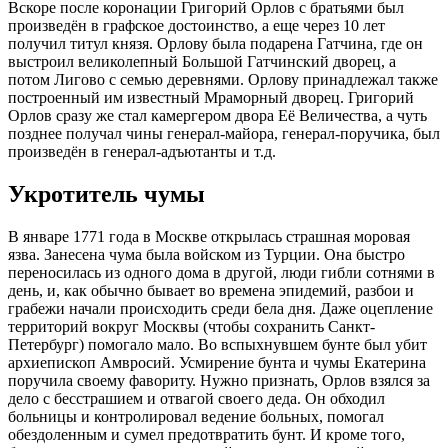
Вскоре после коронации Григорий Орлов с братьями был
произведён в графское достоинство, а еще через 10 лет
получил титул князя. Орлову была подарена Гатчина, где он
выстроил великолепный Большой Гатчинский дворец, а
потом Лигово с семью деревнями. Орлову принадлежал также
построенный им известный Мраморный дворец. Григорий
Орлов сразу же стал камергером двора Её Величества, а чуть
позднее получал чины генерал-майора, генерал-поручика, был
произведён в генерал-адъютанты и т.д.
Укротитель чумы
В январе 1771 года в Москве открылась страшная моровая
язва. Занесена чума была войском из Турции. Она быстро
переносилась из одного дома в другой, люди гибли сотнями в
день, и, как обычно бывает во времена эпидемий, разбои и
грабежи начали происходить среди бела дня. Даже оцепление
территорий вокруг Москвы (чтобы сохранить Санкт-
Петербург) помогало мало. Во вспыхнувшем бунте был убит
архиепископ Амвросий. Усмирение бунта и чумы Екатерина
поручила своему фавориту. Нужно признать, Орлов взялся за
дело с бесстрашием и отвагой своего деда. Он обходил
больницы и контролировал ведение больных, помогал
обездоленным и сумел предотвратить бунт. И кроме того,