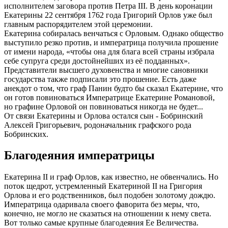
исполнителем заговора против Петра ІІІ. В день коронации
Екатерины 22 сентября 1762 года Григорий Орлов уже был
главным распорядителем этой церемонии.
Екатерина собиралась венчаться с Орловым. Однако общество
выступило резко против, и императрица получила прошение
от имени народа, «чтобы она для блага всей страны избрала
себе супруга среди достойнейших из её подданных».
Представители высшего духовенства и многие сановники
государства также подписали это прошение. Есть даже
анекдот о том, что граф Панин будто бы сказал Екатерине, что
он готов повиноваться Императрице Екатерине Романовой,
но графине Орловой он повиноваться никогда не будет...
От связи Екатерины и Орлова остался сын - Бобринский
Алексей Григорьевич, родоначальник графского рода
Бобринских.
Благодеяния императрицы
Екатерина ІІ и граф Орлов, как известно, не обвенчались. Но
поток щедрот, устремленный Екатериной ІІ на Григория
Орлова и его родственников, был подобен золотому дождю.
Императрица одаривала своего фаворита без меры, что,
конечно, не могло не сказаться на отношении к нему света.
Вот только самые крупные благодеяния Ее Величества.