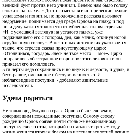
великий бунт против него учинили. Велено нам было голову
сложить на плахе...» До этого места все исторические реалии
узнаваемы и понятны, но продолжение рассказа вызывает
недоумение: поднимается дед графа Орлова на плаху, и под
ноги деду катится только что отрубленная голова стрельца.
«И, с усмешкой взглянув на усталого палача, уже
поджидавшего его с топором, дед, как мячик, откинул ногой
огрубленную голову». В некоторых источниках указывается
также, что стрелец сказал присутствующему царю:
«Отодвинься, государь. Здесь не твоё место — моё». Царю
понравилось «бесстрашное озорство» этого человека и он
приказал его помиловать.
Эти черты деда сохранились и во внуке: и дерзость, и удаль, и
бесстрашие, смешанное с бесчувственностью. И
неблаговидные поступки, - добавляют язвительные
исследователи.
Удача родиться
Не только дед будущего графа Орлова был человеком,
совершавшим неожиданные поступки. Самому своему
рождению Орлов обязан почти столь же неожиданному
поступку своего отца, который на пятьдесят третьем году
жизни женился вторым браком на шестнадцатилетней девице