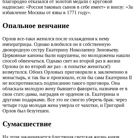
благородно отказался от золотой медали с круговой
надписью: «Россия таковых сынов в себе имеет» и внизу: «За
избавление Москвы от язвы в 1771 году».
Опальное венчание
Орлов все-таки женился после охлаждения к нему
императрицы. Однако влюбился он в собственную
двоюродную сестру Екатерину Николаевну Зиновьеву.
Церковные каноны были нарушены, но молодожены нашли
способ обвенчаться. Однако свет во второй раз в жизни
Орлова (и во второй же раз - в попытке жениться!)
возмутился. Обоих Орловых приговорили к заключению в
монастырь, и так бы и произошло, если бы сама Екатерина ІІ
не воспротивилась подписанию такого приговора. Она
обласкала молодую жену бывшего фаворита, назначив ее в
свои статс-дамы, наградив ее орденом св. Екатерины и
другими подарками. Все это не смогло уберечь брак: через
четыре года молодая жена умерла от чахотки, и Григорий
Орлов был безутешен.
Сумасшествие
На этом заканчивается блестящая светская жизнь князя