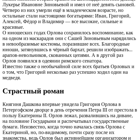
Лукерье Ивановне Зиновьевой и имел от неё девять сыновей.
Четверо из них умерли ещё в младенческом возрасте, но
остальные стали настоящими богатырями: Иван, Григорий,
Алексей, Фёдор и Владимир — все высокие, сильные и
красивые.
О юношеских годах Орлова сохранилось воспоминание, как
на одном из маскарадов они с Сашей Зиновьевым нарядились
в невообразимые костюмы, поразившие всех. Благородные
юноши, затянувшись в чёрный бархат, решили изображать...
арапов-невольников, скованных цепями. А в другой раз
Орлов появился в одеянии римского сенатора.
Известно также о необычайной силе всех братьев Орловых и
о том, что Григорий несколько раз успешно ходил один на
медведя.
Страстный роман
Княгиня Дашкова впервые увидела Григория Орлова в
Петергофском дворце в день отречения Петра ІІІ от престола в
пользу Екатерины ІІ. Орлов лежал, развалившись на диване,
на половине Государыни и распечатывал государственные
бумаги. Неизвестно, когда точно началась связь Орлова с
Екатериной, но, по-видимому, почти сразу после их
знакомства, ведь Орлов был активнейшим организатором и