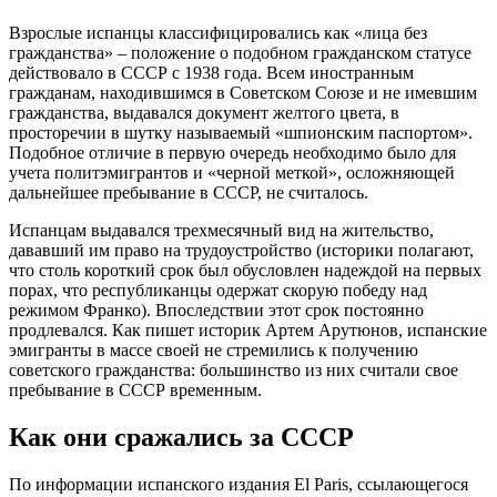
Взрослые испанцы классифицировались как «лица без
гражданства» – положение о подобном гражданском статусе
действовало в СССР с 1938 года. Всем иностранным
гражданам, находившимся в Советском Союзе и не имевшим
гражданства, выдавался документ желтого цвета, в
просторечии в шутку называемый «шпионским паспортом».
Подобное отличие в первую очередь необходимо было для
учета политэмигрантов и «черной меткой», осложняющей
дальнейшее пребывание в СССР, не считалось.
Испанцам выдавался трехмесячный вид на жительство,
дававший им право на трудоустройство (историки полагают,
что столь короткий срок был обусловлен надеждой на первых
порах, что республиканцы одержат скорую победу над
режимом Франко). Впоследствии этот срок постоянно
продлевался. Как пишет историк Артем Арутюнов, испанские
эмигранты в массе своей не стремились к получению
советского гражданства: большинство из них считали свое
пребывание в СССР временным.
Как они сражались за СССР
По информации испанского издания El Paris, ссылающегося