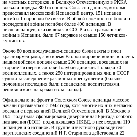
на местных историков, в Великую Отечественную в РККА
воевали порядка 800 испанцев. Согласно данным, которые
предоставил московский Испанский центр, 151 испанец
погиб и 15 пропали без вести. В общей сложности в бою и от
последствий войны погибли более 400 испанцев. В
числе испанцев, оказавшихся в СССР из-за гражданской
войны в Испании, были 67 моряков и свыше 150 летчиков-
курсантов.
Около 80 военнослужащих-испанцев были взяты в плен
красноармейцами, а во время Второй мировой войны в плен к
нашим войскам попали свыше 200 испанцев, воевавших на
стороне Гитлера в составе Голубой дивизии. Порядка 70
военнопленных, а также 250 интернированных лиц в СССР
судили за совершение различных преступлений (больше
половины последних были испанскими воспитателями,
решившимися на кражи из-за голода).
Официально на фронт в Советском Союзе испанцы массово
начали призываться с 1942 года, хотя многие их них негласно
воевали с первых дней Великой Отечественной. В Москве в
1941 году была сформирована диверсионная Бригада особого
назначения (БОН), подчинявшаяся НКВД, в нее входили 119
испанцев и 6 испанок. В группе известного руководителя
партизанских соединений И.Г. Старинова действовали 22