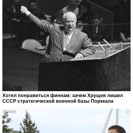
Хотел понравиться финнам: зачем Хрущев лишил
СССР стратегической военной базы Порккала
i