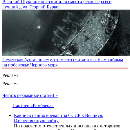
Василий Шукшин: кого винил в смерти режиссера его
лучший друг Георгий Бурков
Цемесская бухта: почему это место считается самым гиблым
на побережье Черного моря
Реклама
Реклама
Читать рекламные статьи! »
Партнер «Рамблера»
Какие испанцы воевали за СССР в Великую
Отечественную войну
По подсчетам отечественных и испанских историков