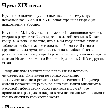
Чума XIX века
Крупные эпидемии чумы вспыхивали по всему миру
несколько раз. В XVII и XVIII веках страшная инфекция
приходила и в Россию.
Как пишет М. П. Згурская, примерно 10 миллионов человек
умерли в результате болезни, очаг которой возник в Китае в
конце XIX века. Известно, что в 1894 году первые случаи
заболевания были зафиксированы в Гонконге. Из этого
крупного порта чума, переносимая на кораблях, быстро
расползлась по всему миру. В результате пандемии пострадали
жители Индии, Ближнего Востока, Бразилии, США и других
стран.
Эпидемии чумы значительно повлияли на историю
человечества. Они имели не только социально-
экономические, но и религиозные последствия. Например,
жители пораженных регионов пытались найти виновных в
массовой гибели своих родственников и друзей, что
приводило к расправам над ни в чем не повинными людьми и
только множило количество жертв.
«Испанка»