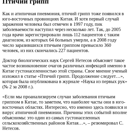
Птичий грипп
Как и атипичная пневмония, птичий грипп тоже появился в
юго-восточных провинциях Китая. И хотя первый случай
заражения человека был отмечен в 1997 году, пик
заболеваемости наступил через несколько лет. Так, до 2005
года врачи зарегистрировали лишь 112 пациентов с таким
диагнозом, из которых 64 больных умерли, а в 2008 году
число заразившихся птичьим гриппом превысило 360
человек, из них скончались 227 пациентов.
Доктор биологических наук Сергей Нетесов объясняет такое
частое возникновение очагов различных инфекций именно в
Китае густонаселенностью этой страны. Свое мнение ученый
изложил в статье «Птичий грипп. Продолжение следует…»,
которая была опубликована в журнале «Наука из первых рук»
(№ 2 за 2008 г.).
«Если мы проанализируем случаи заболевания птичьим
гриппом в Китае, то заметим, что наиболее часты они в юго-
восточных областях. Интересно, что именно здесь появился и
вирус атипичной пневмонии. Причины этих событий вполне
объяснимы: это один из самых густонаселенных
сельскохозяйственных районов Китая…», – резюмировал С.
Нетесов.