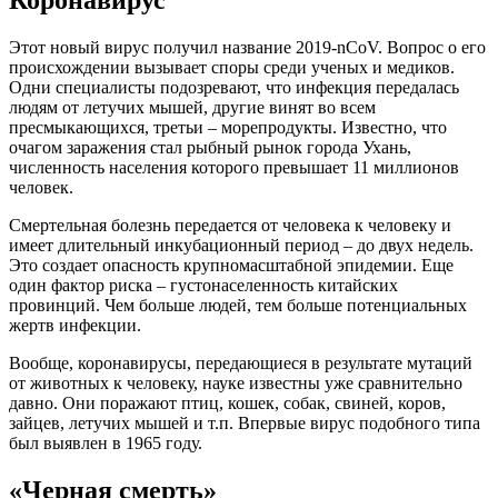
Коронавирус
Этот новый вирус получил название 2019-nCoV. Вопрос о его
происхождении вызывает споры среди ученых и медиков.
Одни специалисты подозревают, что инфекция передалась
людям от летучих мышей, другие винят во всем
пресмыкающихся, третьи – морепродукты. Известно, что
очагом заражения стал рыбный рынок города Ухань,
численность населения которого превышает 11 миллионов
человек.
Смертельная болезнь передается от человека к человеку и
имеет длительный инкубационный период – до двух недель.
Это создает опасность крупномасштабной эпидемии. Еще
один фактор риска – густонаселенность китайских
провинций. Чем больше людей, тем больше потенциальных
жертв инфекции.
Вообще, коронавирусы, передающиеся в результате мутаций
от животных к человеку, науке известны уже сравнительно
давно. Они поражают птиц, кошек, собак, свиней, коров,
зайцев, летучих мышей и т.п. Впервые вирус подобного типа
был выявлен в 1965 году.
«Черная смерть»