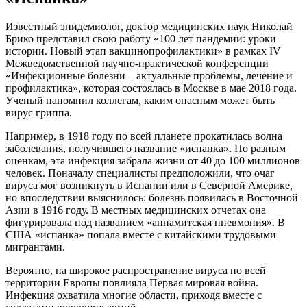
Известный эпидемиолог, доктор медицинских наук Николай
Брико представил свою работу «100 лет пандемии: уроки
истории. Новый этап вакцинопрофилактики» в рамках IV
Межведомственной научно-практической конференции
«Инфекционные болезни – актуальные проблемы, лечение и
профилактика», которая состоялась в Москве в мае 2018 года.
Ученый напомнил коллегам, каким опасным может быть
вирус гриппа.
Например, в 1918 году по всей планете прокатилась волна
заболевания, получившего название «испанка». По разным
оценкам, эта инфекция забрала жизни от 40 до 100 миллионов
человек. Поначалу специалисты предположили, что очаг
вируса мог возникнуть в Испании или в Северной Америке,
но впоследствии выяснилось: болезнь появилась в Восточной
Азии в 1916 году. В местных медицинских отчетах она
фигурировала под названием «аннамитская пневмония». В
США «испанка» попала вместе с китайскими трудовыми
мигрантами.
Вероятно, на широкое распространение вируса по всей
территории Европы повлияла Первая мировая война.
Инфекция охватила многие области, приходя вместе с