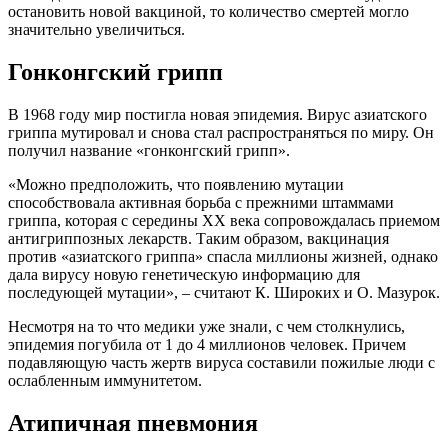
остановить новой вакциной, то количество смертей могло
значительно увеличиться.
Гонконгский грипп
В 1968 году мир постигла новая эпидемия. Вирус азиатского
гриппа мутировал и снова стал распространяться по миру. Он
получил название «гонконгский грипп».
«Можно предположить, что появлению мутации
способствовала активная борьба с прежними штаммами
гриппа, которая с середины XX века сопровождалась приемом
антигриппозных лекарств. Таким образом, вакцинация
против «азиатского гриппа» спасла миллионы жизней, однако
дала вирусу новую генетическую информацию для
последующей мутации», – считают К. Широких и О. Мазурок.
Несмотря на то что медики уже знали, с чем столкнулись,
эпидемия погубила от 1 до 4 миллионов человек. Причем
подавляющую часть жертв вируса составили пожилые люди с
ослабленным иммунитетом.
Атипичная пневмония