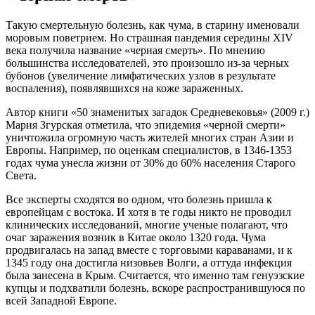
Такую смертельную болезнь, как чума, в старину именовали
моровым поветрием. Но страшная пандемия середины XIV
века получила название «черная смерть». По мнению
большинства исследователей, это произошло из-за черных
бубонов (увеличение лимфатических узлов в результате
воспаления), появлявшихся на коже зараженных.
Автор книги «50 знаменитых загадок Средневековья» (2009 г.)
Мария Згурская отметила, что эпидемия «черной смерти»
уничтожила огромную часть жителей многих стран Азии и
Европы. Например, по оценкам специалистов, в 1346-1353
годах чума унесла жизни от 30% до 60% населения Старого
Света.
Все эксперты сходятся во одном, что болезнь пришла к
европейцам с востока. И хотя в те годы никто не проводил
клинических исследований, многие ученые полагают, что
очаг заражения возник в Китае около 1320 года. Чума
продвигалась на запад вместе с торговыми караванами, и к
1345 году она достигла низовьев Волги, а оттуда инфекция
была занесена в Крым. Считается, что именно там генуэзские
купцы и подхватили болезнь, вскоре распространившуюся по
всей Западной Европе.