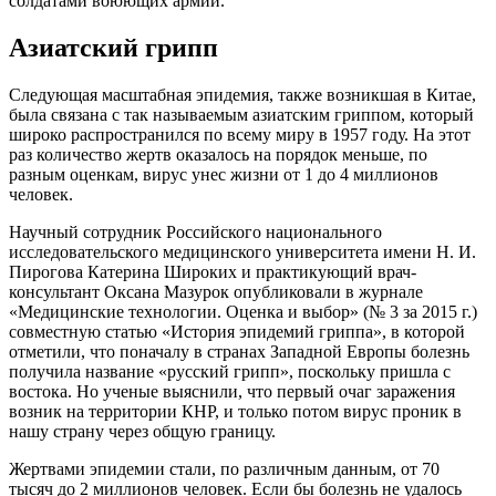
солдатами воюющих армий.
Азиатский грипп
Следующая масштабная эпидемия, также возникшая в Китае,
была связана с так называемым азиатским гриппом, который
широко распространился по всему миру в 1957 году. На этот
раз количество жертв оказалось на порядок меньше, по
разным оценкам, вирус унес жизни от 1 до 4 миллионов
человек.
Научный сотрудник Российского национального
исследовательского медицинского университета имени Н. И.
Пирогова Катерина Широких и практикующий врач-
консультант Оксана Мазурок опубликовали в журнале
«Медицинские технологии. Оценка и выбор» (№ 3 за 2015 г.)
совместную статью «История эпидемий гриппа», в которой
отметили, что поначалу в странах Западной Европы болезнь
получила название «русский грипп», поскольку пришла с
востока. Но ученые выяснили, что первый очаг заражения
возник на территории КНР, и только потом вирус проник в
нашу страну через общую границу.
Жертвами эпидемии стали, по различным данным, от 70
тысяч до 2 миллионов человек. Если бы болезнь не удалось