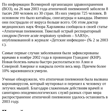
По информации Всемирной организации здравоохранения
(ВОЗ), на 26 мая 2003 года атипичной пневмонией заболели 8
тысяч 200 человек из 30 стран. Из них умерли 725 человек. В
основном это было китайцы, сингапурцы и канадцы. Именно
они пострадали от вируса больше всего. Об этом доктор
медицинских наук Флора Харламова сообщила в своей статье
«Атипичная пневмония. Тяжелый острый респираторный
синдром (Severe acute respiratory syndrom – SARS)»,
опубликованной в журнале «Детские инфекции» (№ 2 за 2003
г.).
Самые первые случаи заболевания были зафиксированы
врачами в ноябре 2002 года в провинции Гуандонг (КНР).
Новая болезнь начала быстро расползаться по Азии и
Северной Америке и накрыла почти весь мир. Причем более
10% заразившихся умерли.
Ученые обнаружили, что атипичная пневмония была вызвана
коронавирусом, который мутировал и перешел к человеку от
летучих мышей. Благодаря слаженным действиям врачей и
санитарно-эпидемиологических служб разных стран мира
распространение атипичной пневмонии удалось остановить в
2003 году.