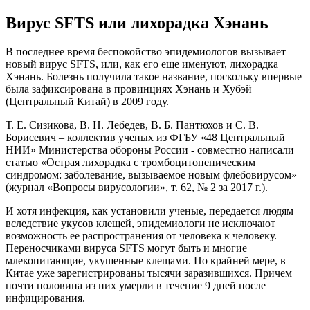
Вирус SFTS или лихорадка Хэнань
В последнее время беспокойство эпидемиологов вызывает
новый вирус SFTS, или, как его еще именуют, лихорадка
Хэнань. Болезнь получила такое название, поскольку впервые
была зафиксирована в провинциях Хэнань и Хубэй
(Центральный Китай) в 2009 году.
Т. Е. Сизикова, В. Н. Лебедев, В. Б. Пантюхов и С. В.
Борисевич – коллектив ученых из ФГБУ «48 Центральный
НИИ» Министерства обороны России - совместно написали
статью «Острая лихорадка с тромбоцитопеническим
синдромом: заболевание, вызываемое новым флебовирусом»
(журнал «Вопросы вирусологии», т. 62, № 2 за 2017 г.).
И хотя инфекция, как установили ученые, передается людям
вследствие укусов клещей, эпидемиологи не исключают
возможность ее распространения от человека к человеку.
Переносчиками вируса SFTS могут быть и многие
млекопитающие, укушенные клещами. По крайней мере, в
Китае уже зарегистрированы тысячи заразившихся. Причем
почти половина из них умерли в течение 9 дней после
инфицирования.