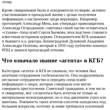
этому.
Кроме священников были и осведомители из мирян, активно
участвовавшие в приходской жизни с целью получения
информации о настроениях среди верующих. Например,
протоиерей Александр Мень, как утверждал правозащитник
Александр Огородников, советовал своей пастве остерегаться
«стукача» спецслужб Сергея Бычкова, впоследствии ставшего
известным историком церкви. Осведомителем КГБ называют
и бывшего и.о. ректора Ленинградской Духовной Академии
Александра Осипова, который в 1959 году публично покинул
РПЦ и занялся пропагандой атеизма.
Что означало звание «агента» в КГБ?
Категория «агента» в КГБ не означала, что человек был
штатным сотрудником госбезопасности. Она подразумевала
негласное сотрудничество и передачу спецслужбе
информации о лицах, которые совершали или могли
совершить преступления. Советский гражданин, в том числе
и священник, мог согласиться быть агентом не только за
материальное вознаграждение, но и под давлением угроз или
шантажа. Лояльность таких агентов-сексотов находилась под
большим вопросом, поэтому за ними требовался усиленный