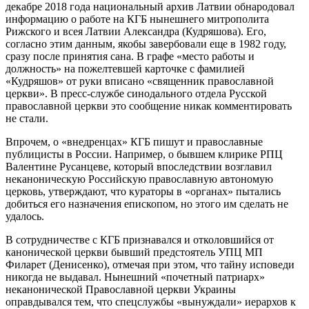
декабре 2018 года национальный архив Латвии обнародовал
информацию о работе на КГБ нынешнего митрополита
Рижского и всея Латвии Александра (Кудряшова). Его,
согласно этим данным, якобы завербовали еще в 1982 году,
сразу после принятия сана. В графе «место работы и
должность» на пожелтевшей карточке с фамилией
«Кудряшов» от руки вписано «священник православной
церкви». В пресс-службе синодального отдела Русской
православной церкви это сообщение никак комментировать
не стали.
Впрочем, о «внедренцах» КГБ пишут и православные
публицисты в России. Например, о бывшем клирике РПЦ
Валентине Русанцеве, который впоследствии возглавил
неканоническую Российскую православную автономую
церковь, утверждают, что кураторы в «органах» пытались
добиться его назначения епископом, но этого им сделать не
удалось.
В сотрудничестве с КГБ признавался и отколовшийся от
канонической церкви бывший предстоятель УПЦ МП
Филарет (Денисенко), отмечая при этом, что тайну исповеди
никогда не выдавал. Нынешний «почетный патриарх»
неканонической Православной церкви Украины
оправдывался тем, что спецслужбы «вынуждали» иерархов к