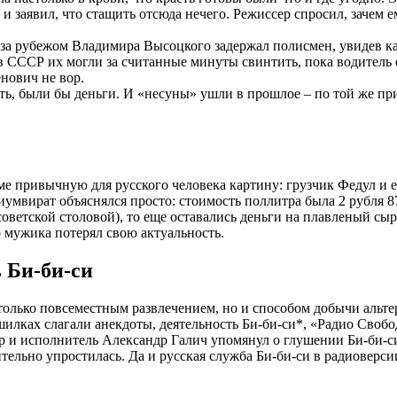
заявил, что стащить отсюда нечего. Режиссер спросил, зачем ем
а рубежом Владимира Высоцкого задержал полисмен, увидев как 
(в СССР их могли за считанные минуты свинтить, пока водител
нович не вор.
ть, были бы деньги. И «несуны» ушли в прошлое – по той же пр
 привычную для русского человека картину: грузчик Федул и ег
мвират объяснялся просто: стоимость поллитра была 2 рубля 87
оветской столовой), то еще оставались деньги на плавленый сыр
 мужика потерял свою актуальность.
 Би-би-си
только повсеместным развлечением, но и способом добычи аль
ушилках слагали анекдоты, деятельность Би-би-си*, «Радио Св
р и исполнитель Александр Галич упомянул о глушении Би-би-с
льно упростилась. Да и русская служба Би-би-си в радиоверсии