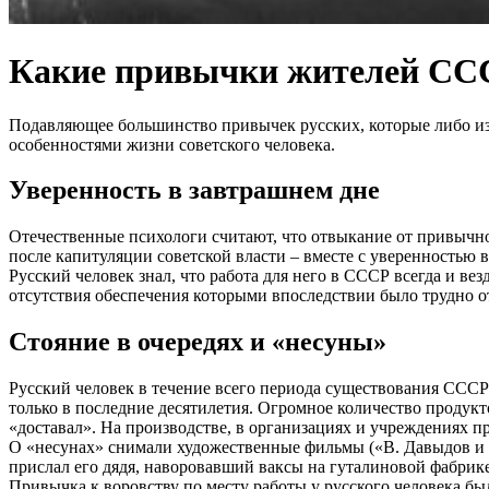
Какие привычки жителей СССР
Подавляющее большинство привычек русских, которые либо изж
особенностями жизни советского человека.
Уверенность в завтрашнем дне
Отечественные психологи считают, что отвыкание от привычно
после капитуляции советской власти – вместе с уверенностью 
Русский человек знал, что работа для него в СССР всегда и ве
отсутствия обеспечения которыми впоследствии было трудно о
Стояние в очередях и «несуны»
Русский человек в течение всего периода существования СССР
только в последние десятилетия. Огромное количество продук
«доставал». На производстве, в организациях и учреждениях пр
О «несунах» снимали художественные фильмы («В. Давыдов и Г
прислал его дядя, наворовавший ваксы на гуталиновой фабрике
Привычка к воровству по месту работы у русского человека бы