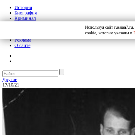
История
Биография
Криминал
СССР
Используя сайт russian7.r
Тайны
cookie, которые указаны в
Рекомендации
Реклама
О сайте
Другое
17/10/21