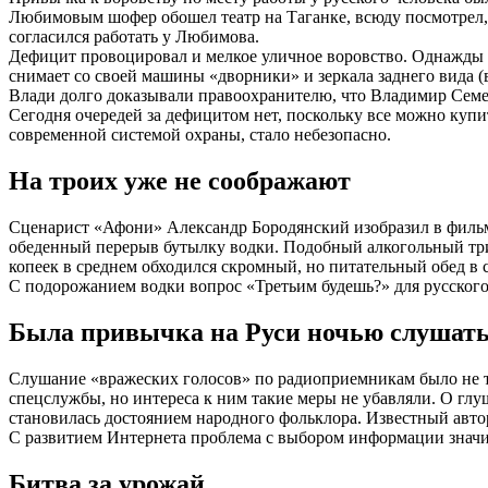
Любимовым шофер обошел театр на Таганке, всюду посмотрел, и 
согласился работать у Любимова.
Дефицит провоцировал и мелкое уличное воровство. Однажды з
снимает со своей машины «дворники» и зеркала заднего вида 
Влади долго доказывали правоохранителю, что Владимир Семе
Сегодня очередей за дефицитом нет, поскольку все можно купи
современной системой охраны, стало небезопасно.
На троих уже не соображают
Сценарист «Афони» Александр Бородянский изобразил в фильме
обеденный перерыв бутылку водки. Подобный алкогольный триу
копеек в среднем обходился скромный, но питательный обед в с
С подорожанием водки вопрос «Третьим будешь?» для русского
Была привычка на Руси ночью слушать
Слушание «вражеских голосов» по радиоприемникам было не 
спецслужбы, но интереса к ним такие меры не убавляли. О гл
становилась достоянием народного фольклора. Известный авто
С развитием Интернета проблема с выбором информации значите
Битва за урожай