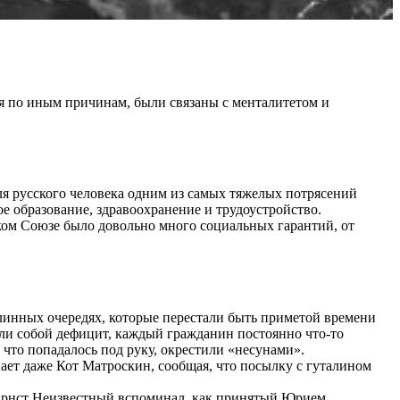
я по иным причинам, были связаны с менталитетом и
ля русского человека одним из самых тяжелых потрясений
е образование, здравоохранение и трудоустройство.
тском Союзе было довольно много социальных гарантий, от
длинных очередях, которые перестали быть приметой времени
ли собой дефицит, каждый гражданин постоянно что-то
 что попадалось под руку, окрестили «несунами».
ает даже Кот Матроскин, сообщая, что посылку с гуталином
о. Эрнст Неизвестный вспоминал, как принятый Юрием