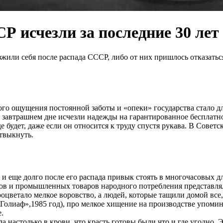
 исчезли за последние 30 лет
или себя после распада СССР, либо от них пришлось отказатьс
го ощущения постоянной заботы и «опеки» государства стало д
в завтрашнем дне исчезли надежды на гарантированное бесплатно
зде будет, даже если он относится к труду спустя рукава. В Сове
твыкнуть.
 и еще долго после его распада привык стоять в многочасовых 
тов и промышленных товаров народного потребления представля
оцветало мелкое воровство, а людей, которые тащили домой все,
олиаф»,1985 год), про мелкое хищение на производстве упомин
.
ла настолько в крови, что красть готовы были что и где угодн