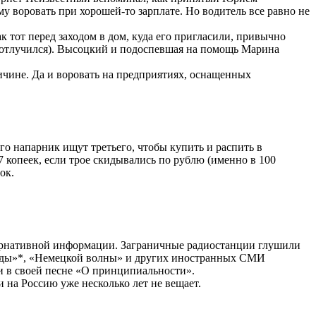
у воровать при хорошей-то зарплате. Но водитель все равно не
тот перед заходом в дом, куда его пригласили, привычно
ь отлучился). Высоцкий и подоспевшая на помощь Марина
ичине. Да и воровать на предприятиях, оснащенных
о напарник ищут третьего, чтобы купить и распить в
 копеек, если трое скидывались по рублю (именно в 100
ок.
тернативной информации. Заграничные радиостанции глушили
ободы»*, «Немецкой волны» и других иностранных СМИ
и в своей песне «О принципиальности».
 на Россию уже несколько лет не вещает.