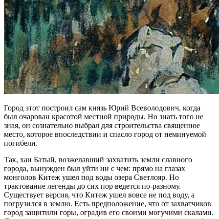
Город этот построил сам князь Юрий Всеволодович, когда
был очарован красотой местной природы. Но знать того не
зная, он сознательно выбрал для строительства священное
место, которое впоследствии и спасло город от неминуемой
погибели.
Так, хан Батый, возжелавший захватить земли славного
города, вынужден был уйти ни с чем: прямо на глазах
монголов Китеж ушел под воды озера Светлояр. Но
трактование легенды до сих пор ведется по-разному.
Существует версия, что Китеж ушел вовсе не под воду, а
погрузился в землю. Есть предположение, что от захватчиков
город защитили горы, оградив его своими могучими скалами.