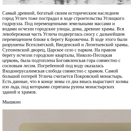
Самый древний, богатый своим историческим наследием
город Углич тоже пострадал в ходе строительства Углицкого
гидроузла. Под перемещенными земельными массами и
водами исчезли городские улицы, дома, древние храмы. Вся
левобережная часть Углича подверглась сносу с дальнейшим
перемещением ближе к берегу Корожечны. В ходе этого были
разрушены Всехсвятский, Введенский и Леонтьевский храмы,
Супоневский дворец, Царское село с парком. На правом
берегу исчезли городские кварталы, Николо-Песоцкая
церковь, была подтоплена Богоявленская гора совместно с
сосновым лесом. Погребенной под воду оказалась
Входоиерусалимская слобода совместно с храмом. Самой
большой потерей Углича считается Покровский монастырь.
Есть данные, что в конце зимы со дна ввысь вырастают холмы
изо льда, под которыми спрятаны руины монастырских
зданий и храмов.
Мышкин