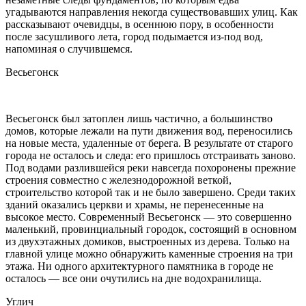
угадываются направления некогда существовавших улиц. Как
рассказывают очевидцы, в осеннюю пору, в особенности
после засушливого лета, город подымается из-под вод,
напоминая о случившемся.
Весьегонск
Весьегонск был затоплен лишь частично, а большинство
домов, которые лежали на пути движения вод, переносились
на новые места, удаленные от берега. В результате от старого
города не осталось и следа: его пришлось отстраивать заново.
Под водами разлившейся реки навсегда похоронены прежние
строения совместно с железнодорожной веткой,
строительство которой так и не было завершено. Среди таких
зданий оказались церкви и храмы, не перенесенные на
высокое место. Современный Весьегонск — это совершенно
маленький, провинциальный городок, состоящий в основном
из двухэтажных домиков, выстроенных из дерева. Только на
главной улице можно обнаружить каменные строения на три
этажа. Ни одного архитектурного памятника в городе не
осталось — все они очутились на дне водохранилища.
Углич