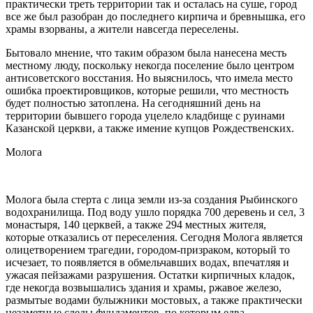
практически треть территории так и осталась на суше, город
все же был разобран до последнего кирпича и бревнышка, его
храмы взорваны, а жители навсегда переселены.
Бытовало мнение, что таким образом была нанесена месть
местному люду, поскольку некогда поселение было центром
антисоветского восстания. Но выяснилось, что имела место
ошибка проектировщиков, которые решили, что местность
будет полностью затоплена. На сегодняшний день на
территории бывшего города уцелело кладбище с руинами
Казанской церкви, а также имение купцов Рождественских.
Молога
Молога была стерта с лица земли из-за создания Рыбинского
водохранилища. Под воду ушло порядка 700 деревень и сел, 3
монастыря, 140 церквей, а также 294 местных жителя,
которые отказались от переселения. Сегодня Молога является
олицетворением трагедии, городом-призраком, который то
исчезает, то появляется в обмельчавших водах, впечатляя и
ужасая пейзажами разрушения. Остатки кирпичных кладок,
где некогда возвышались здания и храмы, ржавое железо,
размытые водами булыжники мостовых, а также практически
незаметные следы фундаментов, по которым едва