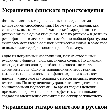
Украшения финского происхождения
Финны славились среди окрестных народов своими
колдовскими способностями. Потому их украшения, как
считалось, имеют мощный магический заряд. Финны и
русские жили в одном биоценозе, только русские – в долинах
рек, а финны – в лесах. Финны особенно любили бронзу: она
считалась металлом с большой магической силой. Кроме того,
использовали серебро, золото и речной жемчуг.
Одно из популярных изображений, позаимствованных
русскими у финнов – лошадь, символ солнца. По финской
легенде, именно лошадь в яблоках разносит по свету
солнечные лучи. Одно из традиционных изображений,
которое использовалось как в финском, так и в женском
наряде – «многоногая» лошадка с массой висящих цепочек
вместо ног. По низу цепочки украшались жемчугом или
миниатюрными подвесками. Во время ходьбы цепочки
приходили в движение и, как в эффекте мультипликации,
создавали впечатление стремительно бегущего животного.
Украшения татаро-монголов в русской