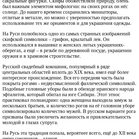
сакральные фигурки. Скифы обожествляли природу, олень
был важным элементом мифологии: на своих рогах он нёс
солнце. До нашего времени сохранились миниатюры,
отлитые в металле, но можно с уверенностью предполагать
использование тех же орнаментов и для украшения одежды.
На Руси полюбилось одно из самых странных изображений
скифской символики – грифон, крылатый лев. Он
использовался в вышивке и женских литых украшениях-
оберегах, а ещё – в резьбе по деревянной посуде, украшении
оружия и в храмовом строительстве.
Русский свадебный кокошник, популярный в ряде
центральных областей вплоть до XIX века, имел ещё более
интересное происхождение. Вся его передняя часть была
покрыта рогами - недвусмысленной фаллической символикой.
Подобные головные уборы были в обиходе иранского народа
эфталитов, который обитал на юге Сибири. Этот этнос
практиковал полиандрию: одна женщина выходила замуж за
нескольких братьев, и количество рогов на её головном уборе
символизировало количество мужей. В русском варианте рога
призваны были увеличить желанность и привлекательность
молодой в глазах супруга.
На Русь эта традиция попала, вероятнее всего, ещё до XII века
через союзников – аланов.