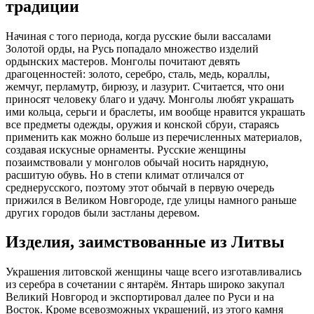
традиции
Начиная с того периода, когда русские были вассалами
Золотой орды, на Русь попадало множество изделий
ордынских мастеров. Монголы почитают девять
драгоценностей: золото, серебро, сталь, медь, кораллы,
жемчуг, перламутр, бирюзу, и лазурит. Считается, что они
приносят человеку благо и удачу. Монголы любят украшать
ими кольца, серьги и браслеты, им вообще нравится украшать
все предметы одежды, оружия и конской сбруи, стараясь
применить как можно больше из перечисленных материалов,
создавая искусные орнаменты. Русские женщины
позаимствовали у монголов обычай носить нарядную,
расшитую обувь. Но в степи климат отличался от
среднерусского, поэтому этот обычай в первую очередь
прижился в Великом Новгороде, где улицы намного раньше
других городов были застланы деревом.
Изделия, заимствованные из Литвы
Украшения литовской женщины чаще всего изготавливались
из серебра в сочетании с янтарём. Янтарь широко закупал
Великий Новгород и экспортировал далее по Руси и на
Восток. Кроме всевозможных украшений, из этого камня