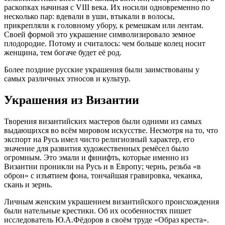
раскопках начиная с VIII века. Их носили одновременно по
несколько пар: вдевали в уши, втыкали в волосы,
прикрепляли к головному убору, к ремешкам или лентам.
Своей формой это украшение символизировало земное
плодородие. Потому и считалось: чем больше колец носит
женщина, тем богаче будет её род.
Более поздние русские украшения были заимствованы у
самых различных этносов и культур.
Украшения из Византии
Творения византийских мастеров были одними из самых
выдающихся во всём мировом искусстве. Несмотря на то, что
экспорт на Русь имел чисто религиозный характер, его
значение для развития художественных ремёсел было
огромным. Это эмали и финифть, которые именно из
Византии проникли на Русь и в Европу; чернь, резьба «в
оброн» с изъятием фона, тончайшая гравировка, чеканка,
скань и зернь.
Личным женским украшением византийского происхождения
были нательные крестики. Об их особенностях пишет
исследователь Ю.А.Фёдоров в своём труде «Образ креста».