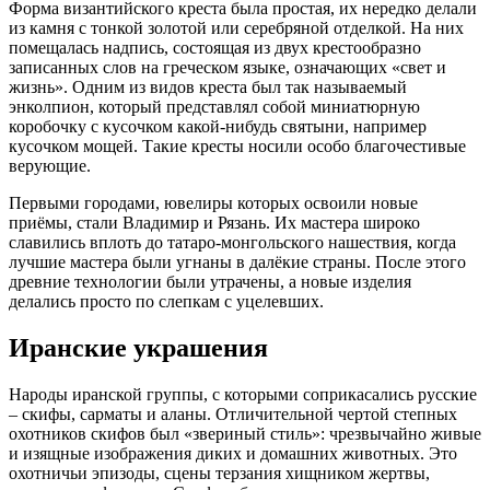
Форма византийского креста была простая, их нередко делали
из камня с тонкой золотой или серебряной отделкой. На них
помещалась надпись, состоящая из двух крестообразно
записанных слов на греческом языке, означающих «свет и
жизнь». Одним из видов креста был так называемый
энколпион, который представлял собой миниатюрную
коробочку с кусочком какой-нибудь святыни, например
кусочком мощей. Такие кресты носили особо благочестивые
верующие.
Первыми городами, ювелиры которых освоили новые
приёмы, стали Владимир и Рязань. Их мастера широко
славились вплоть до татаро-монгольского нашествия, когда
лучшие мастера были угнаны в далёкие страны. После этого
древние технологии были утрачены, а новые изделия
делались просто по слепкам с уцелевших.
Иранские украшения
Народы иранской группы, с которыми соприкасались русские
– скифы, сарматы и аланы. Отличительной чертой степных
охотников скифов был «звериный стиль»: чрезвычайно живые
и изящные изображения диких и домашних животных. Это
охотничьи эпизоды, сцены терзания хищником жертвы,