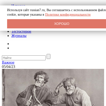
История
Биография
Используя сайт russian7.ru, Вы соглашаетесь с использованием файл
Криминал
cookie, которые указаны в
Политике конфиденциальности
Реклама на сайте
О сайте
ХОРОШО
Рекомендательные статьи
Тестостерон
Журналы
Важное
05/04/23