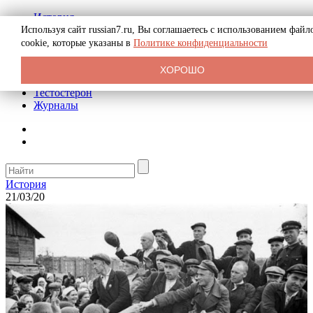
История
Биография
Используя сайт russian7.ru, Вы соглашаетесь с использованием файл
Криминал
cookie, которые указаны в
Политике конфиденциальности
Реклама на сайте
О сайте
ХОРОШО
Рекомендательные статьи
Тестостерон
Журналы
История
21/03/20