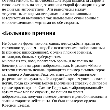
Отечественной, когда отвоевавшие воры взялись за старое и
снова оказались на зоне, законники старой формации их уже
не считали авторитетами. Эти разногласия между
«ссученными» ворами-ветеранами и не воевавшими
авторитетами вылились в так называемые сучьи войны с
многочисленными жертвами по обе стороны.
«Больная» причина
Не брали на фронт явно негодных для службы в армии по
состоянию здоровья – людей с психическими заболеваниями
(к примеру, шизофреников), с очень плохим зрением,
инвалидов, больных туберкулезом.
Многие из тех, кому полагалась бронь (и не только по
болезни), шли на фронт добровольцами. В фильме «Место
встречи изменить нельзя» приводится пример с сыном героя,
сыгранного Зиновием Гердтом, имевшим официальное
разрешение не служить, - близорукий скрипач ушел воевать и
погиб, тогда как жулик Бесяев (Копченый) справку о липовой
грыже просто купил. Сам же Гердт как «забронированный»
артист тоже мог не служить, но пошел на фронт
добровольцем, получил тяжелое ранение и демобилизовался в
звании старшего лейтенанта. Он был кавалером ордена
Красной Звезды.