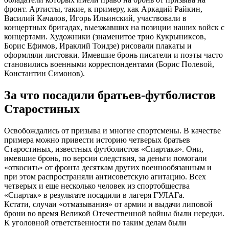
фронт. Артисты, такие, к примеру, как Аркадий Райкин,
Василий Качалов, Игорь Ильинский, участвовали в
концертных бригадах, выезжавших на позиции наших войск с
концертами. Художники (знаменитое трио Кукрыниксов,
Борис Ефимов, Ираклий Тоидзе) рисовали плакаты и
оформляли листовки. Имевшие бронь писатели и поэты часто
становились военными корреспондентами (Борис Полевой,
Константин Симонов).
За что посадили братьев-футболистов
Старостиных
Освобождались от призыва и многие спортсмены. В качестве
примера можно привести историю четверых братьев
Старостиных, известных футболистов «Спартака». Они,
имевшие бронь, по версии следствия, за деньги помогали
«откосить» от фронта десяткам других военнообязанным и
при этом распространяли антисоветскую агитацию. Всех
четверых и еще несколько человек из спортобщества
«Спартак» в результате посадили в лагеря ГУЛАГа.
Кстати, случаи «отмазывания» от армии и выдачи липовой
брони во время Великой Отечественной войны были нередки.
К уголовной ответственности по таким делам были