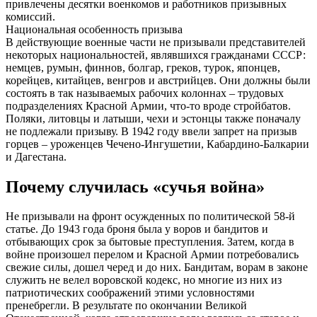
привлечены десятки военкомов и работников призывных
комиссий.
Национальная особенность призыва
В действующие военные части не призывали представителей
некоторых национальностей, являвшихся гражданами СССР:
немцев, румын, финнов, болгар, греков, турок, японцев,
корейцев, китайцев, венгров и австрийцев. Они должны были
состоять в так называемых рабочих колоннах – трудовых
подразделениях Красной Армии, что-то вроде стройбатов.
Поляки, литовцы и латыши, чехи и эстонцы также поначалу
не подлежали призыву. В 1942 году ввели запрет на призыв
горцев – уроженцев Чечено-Ингушетии, Кабардино-Балкарии
и Дагестана.
Почему случилась «сучья война»
Не призывали на фронт осужденных по политической 58-й
статье. До 1943 года броня была у воров и бандитов и
отбывающих срок за бытовые преступления. Затем, когда в
войне произошел перелом и Красной Армии потребовались
свежие силы, дошел черед и до них. Бандитам, ворам в законе
служить не велел воровской кодекс, но многие из них из
патриотических соображений этими условностями
пренебрегли. В результате по окончании Великой