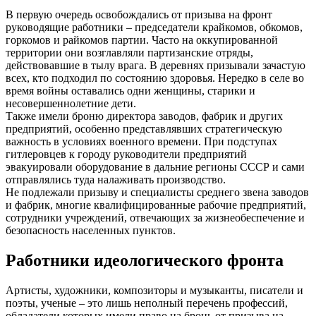
В первую очередь освобождались от призыва на фронт
руководящие работники – председатели крайкомов, обкомов,
горкомов и райкомов партии. Часто на оккупированной
территории они возглавляли партизанские отряды,
действовавшие в тылу врага. В деревнях призывали зачастую
всех, кто подходил по состоянию здоровья. Нередко в селе во
время войны оставались одни женщины, старики и
несовершеннолетние дети.
Также имели броню директора заводов, фабрик и других
предприятий, особенно представлявших стратегическую
важность в условиях военного времени. При подступах
гитлеровцев к городу руководители предприятий
эвакуировали оборудование в дальние регионы СССР и сами
отправлялись туда налаживать производство.
Не подлежали призыву и специалисты среднего звена заводов
и фабрик, многие квалифицированные рабочие предприятий,
сотрудники учреждений, отвечающих за жизнеобеспечение и
безопасность населенных пунктов.
Работники идеологического фронта
Артисты, художники, композиторы и музыканты, писатели и
поэты, ученые – это лишь неполный перечень профессий,
обладатели которых имели право на бронь от призыва на