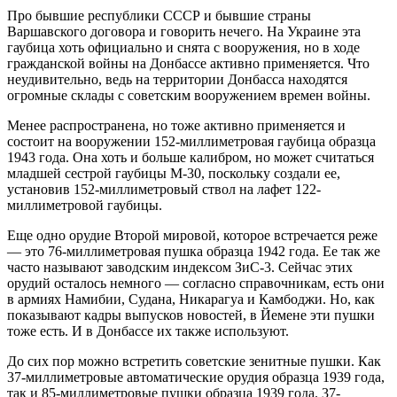
Про бывшие республики СССР и бывшие страны
Варшавского договора и говорить нечего. На Украине эта
гаубица хоть официально и снята с вооружения, но в ходе
гражданской войны на Донбассе активно применяется. Что
неудивительно, ведь на территории Донбасса находятся
огромные склады с советским вооружением времен войны.
Менее распространена, но тоже активно применяется и
состоит на вооружении 152-миллиметровая гаубица образца
1943 года. Она хоть и больше калибром, но может считаться
младшей сестрой гаубицы М-30, поскольку создали ее,
установив 152-миллиметровый ствол на лафет 122-
миллиметровой гаубицы.
Еще одно орудие Второй мировой, которое встречается реже
— это 76-миллиметровая пушка образца 1942 года. Ее так же
часто называют заводским индексом ЗиС-3. Сейчас этих
орудий осталось немного — согласно справочникам, есть они
в армиях Намибии, Судана, Никарагуа и Камбоджи. Но, как
показывают кадры выпусков новостей, в Йемене эти пушки
тоже есть. И в Донбассе их также используют.
До сих пор можно встретить советские зенитные пушки. Как
37-миллиметровые автоматические орудия образца 1939 года,
так и 85-миллиметровые пушки образца 1939 года. 37-