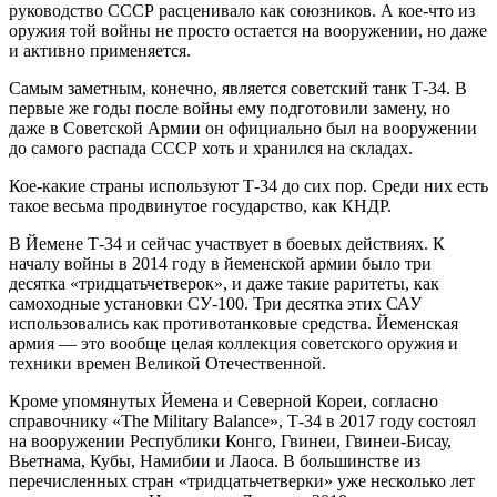
руководство СССР расценивало как союзников. А кое-что из
оружия той войны не просто остается на вооружении, но даже
и активно применяется.
Самым заметным, конечно, является советский танк Т-34. В
первые же годы после войны ему подготовили замену, но
даже в Советской Армии он официально был на вооружении
до самого распада СССР хоть и хранился на складах.
Кое-какие страны используют Т-34 до сих пор. Среди них есть
такое весьма продвинутое государство, как КНДР.
В Йемене Т-34 и сейчас участвует в боевых действиях. К
началу войны в 2014 году в йеменской армии было три
десятка «тридцатьчетверок», и даже такие раритеты, как
самоходные установки СУ-100. Три десятка этих САУ
использовались как противотанковые средства. Йеменская
армия — это вообще целая коллекция советского оружия и
техники времен Великой Отечественной.
Кроме упомянутых Йемена и Северной Кореи, согласно
справочнику «The Military Balance», Т-34 в 2017 году состоял
на вооружении Республики Конго, Гвинеи, Гвинеи-Бисау,
Вьетнама, Кубы, Намибии и Лаоса. В большинстве из
перечисленных стран «тридцатьчетверки» уже несколько лет