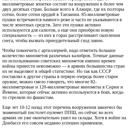
миллиметровые зенитки состоят на вооружении в более чем
двух десятках стран. Больше всего в Алжире, где их полторы
сотни, более сотни орудий в Танзании. 85-миллиметровые
пушки встречаются намного реже и часто не указываются в
числе зенитных средств. Зато эти пушки активно
используются для салютов, а еще они приобрели новую
специальность — из них в горах расстреливают скопления
снега, чтобы вызвать принудительный сход лавин.
Чтобы покончить с артиллерией, надо отметить большое
количество минометов различных калибров. Точные данные
по использованию советских минометов именно времен
войны привести невозможно — в армиях большинства стран
их не выделяют в общей статистике. Но так как СССР
поставлял в другие страны в первую очередь более старое
оружие, можно смело говорить, что многие 82-
миллиметровые и 120-миллиметровые минометы в Сирии и
Йемене, которые сейчас активно используются в боях, когда-
то стреляли по фашистам.
Еще лет 10-12 назад этот перечень вооружения закончил бы
знаменитый пистолет-пулемет ППШ, но сейчас во всех
армиях он уже окончательно ушел на склады. Хотя в войне на
Донбассе его совсем недавно успешно применяли.