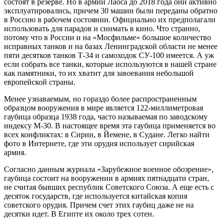
состоят в резерве. Но в армии Лаоса до 2018 года они активно
эксплуатировались, причем 30 машин были переданы обратно
в Россию в рабочем состоянии. Официально их предполагали
использовать для парадов и снимать в кино. Что странно,
потому что в России и на «Мосфильме» большое количество
исправных танков и на базах Ленинградской области не менее
пяти десятков танков Т-34 и самоходок СУ-100 имеется. А уж
если собрать все танки, которые используются в нашей стране
как памятники, то их хватит для завоевания небольшой
европейской страны.
Менее узнаваемым, но гораздо более распространенным
образцом вооружения в мире является 122-миллиметровая
гаубица образца 1938 года, часто называемая по заводскому
индексу М-30. В настоящее время эта гаубица применяется во
всех конфликтах: в Сирии, в Йемене, в Судане. Легко найти
фото в Интернете, где эти орудия использует сирийская
армия.
Согласно данным журнала «Зарубежное военное обозрение»,
гаубица состоит на вооружении в армиях пятнадцати стран,
не считая бывших республик Советского Союза. А еще есть с
десяток государств, где используется китайская копия
советского орудия. Причем счет этих гаубиц даже не на
десятки идет. В Египте их около трех сотен.